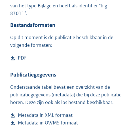
1
van het type Bijlage en heeft als identifier "blg-
0
87011".
0
K
Bestandsformaten
b
Op dit moment is de publicatie beschikbaar in de
volgende formaten:
D
PDF
b
o
e
w
s
Publicatiegegevens
n
t
Onderstaande tabel bevat een overzicht van de
l
a
publicatiegegevens (metadata) die bij deze publicatie
o
n
horen. Deze zijn ook als los bestand beschikbaar:
a
d
d
s
Metadata in XML formaat
b
p
g
Metadata in OWMS formaat
e
b
u
r