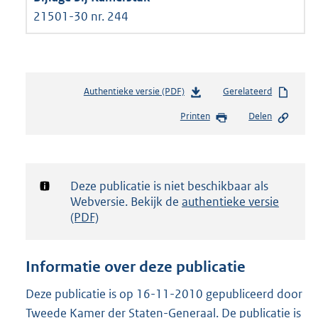
21501-30 nr. 244
Authentieke versie (PDF)
b
Gerelateerd
e
Printen
Delen
s
t
a
n
d
Notificatie:
Deze publicatie is niet beschikbaar als
s
Webversie. Bekijk de
authentieke versie
g
(PDF)
r
o
o
Informatie over deze publicatie
t
t
Deze publicatie is op 16-11-2010 gepubliceerd door
e
Tweede Kamer der Staten-Generaal. De publicatie is
: