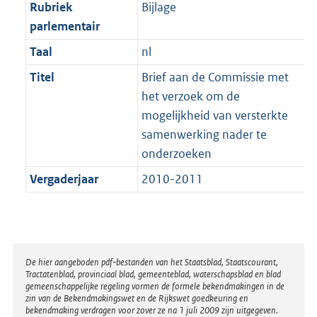
t
Rubriek
Bijlage
b
parlementair
Taal
nl
Titel
Brief aan de Commissie met
het verzoek om de
mogelijkheid van versterkte
samenwerking nader te
onderzoeken
Vergaderjaar
2010-2011
Disclaimer
De hier aangeboden pdf-bestanden van het Staatsblad, Staatscourant,
Tractatenblad, provinciaal blad, gemeenteblad, waterschapsblad en blad
gemeenschappelijke regeling vormen de formele bekendmakingen in de
zin van de Bekendmakingswet en de Rijkswet goedkeuring en
bekendmaking verdragen voor zover ze na 1 juli 2009 zijn uitgegeven.