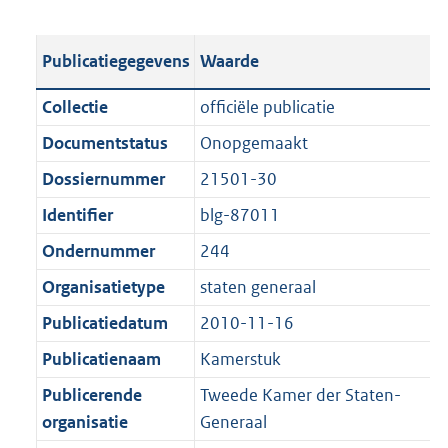
s
e
b
o
t
s
l
o
Publicatiegegevens
Waarde
a
t
i
t
n
a
c
t
Collectie
officiële publicatie
d
n
a
e
Documentstatus
Onopgemaakt
s
d
t
:
g
s
Dossiernummer
21501-30
i
1
r
g
e
0
Identifier
blg-87011
o
r
i
0
Ondernummer
244
o
o
n
K
t
o
Organisatietype
staten generaal
f
b
t
t
o
Publicatiedatum
2010-11-16
e
t
r
Publicatienaam
Kamerstuk
:
e
m
1
:
Publicerende
Tweede Kamer der Staten-
a
K
1
organisatie
Generaal
a
b
K