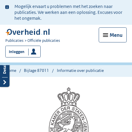
Ter
Mogelijk ervaart u problemen met het zoeken naar
informatie:
publicaties. We werken aan een oplossing. Excuses voor
het ongemak.
Menu
U
Publicaties
Officiële publicaties
bent
Inloggen
nu
hier:
Home
Bijlage 87011
Informatie over publicatie