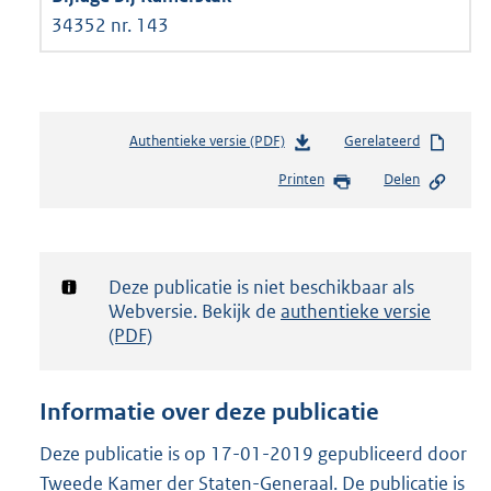
34352 nr. 143
Authentieke versie (PDF)
b
Gerelateerd
e
Printen
Delen
s
t
a
n
d
Notificatie:
Deze publicatie is niet beschikbaar als
s
Webversie. Bekijk de
authentieke versie
g
(PDF)
r
o
o
Informatie over deze publicatie
t
t
Deze publicatie is op 17-01-2019 gepubliceerd door
e
Tweede Kamer der Staten-Generaal. De publicatie is
: