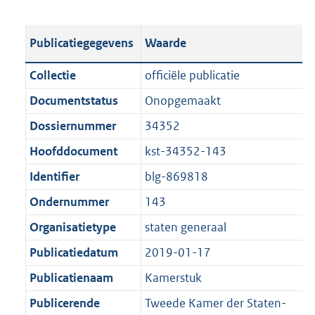
s
e
b
o
t
s
l
o
Publicatiegegevens
Waarde
a
t
i
t
n
a
c
t
Collectie
officiële publicatie
d
n
a
e
Documentstatus
Onopgemaakt
s
d
t
:
g
s
Dossiernummer
34352
i
1
r
g
e
,
Hoofddocument
kst-34352-143
o
r
i
2
Identifier
blg-869818
o
o
n
M
t
o
Ondernummer
143
f
b
t
t
o
Organisatietype
staten generaal
e
t
r
Publicatiedatum
2019-01-17
:
e
m
1
:
Publicatienaam
Kamerstuk
a
K
1
a
Publicerende
Tweede Kamer der Staten-
b
K