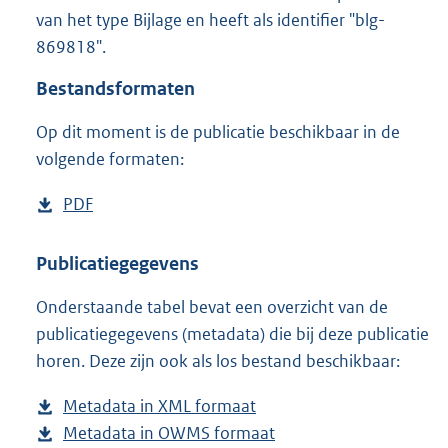
1
van het type Bijlage en heeft als identifier "blg-
,
869818".
2
M
Bestandsformaten
b
Op dit moment is de publicatie beschikbaar in de
volgende formaten:
D
PDF
b
o
e
w
s
Publicatiegegevens
n
t
Onderstaande tabel bevat een overzicht van de
l
a
publicatiegegevens (metadata) die bij deze publicatie
o
n
horen. Deze zijn ook als los bestand beschikbaar:
a
d
d
s
Metadata in XML formaat
b
p
g
Metadata in OWMS formaat
e
b
u
r