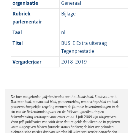
t
organisatie
Generaal
b
Rubriek
Bijlage
parlementair
Taal
nl
Titel
BUS-E Extra uitvraag
Tegenprestatie
Vergaderjaar
2018-2019
Disclaimer
De hier aangeboden pdf-bestanden van het Staatsblad, Staatscourant,
Tractatenblad, provinciaal blad, gemeenteblad, waterschapsblad en blad
gemeenschappelijke regeling vormen de formele bekendmakingen in de
zin van de Bekendmakingswet en de Rijkswet goedkeuring en
bekendmaking verdragen voor zover ze na 1 juli 2009 zijn uitgegeven.
Voor pdf-publicaties van vóór deze datum geldt dat alleen de in papieren
vorm uitgegeven bladen formele status hebben; de hier aangeboden
elektronische versies daarvan worden bij wijze van service aangeboden.