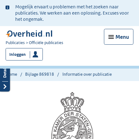
Ter
Mogelijk ervaart u problemen met het zoeken naar
informatie:
publicaties. We werken aan een oplossing. Excuses voor
het ongemak.
Menu
U
Publicaties
Officiële publicaties
bent
Inloggen
nu
hier:
Home
Bijlage 869818
Informatie over publicatie