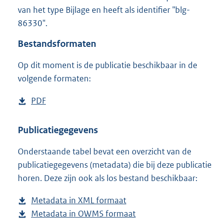
1
van het type Bijlage en heeft als identifier "blg-
6
86330".
7
K
Bestandsformaten
b
Op dit moment is de publicatie beschikbaar in de
volgende formaten:
D
PDF
b
o
e
w
s
Publicatiegegevens
n
t
Onderstaande tabel bevat een overzicht van de
l
a
publicatiegegevens (metadata) die bij deze publicatie
o
n
horen. Deze zijn ook als los bestand beschikbaar:
a
d
d
s
Metadata in XML formaat
b
p
g
Metadata in OWMS formaat
e
b
u
r