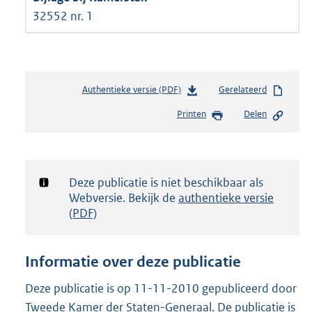
32552 nr. 1
Authentieke versie (PDF)
b
Gerelateerd
e
Printen
Delen
s
t
a
n
d
Notificatie:
Deze publicatie is niet beschikbaar als
s
Webversie. Bekijk de
authentieke versie
g
(PDF)
r
o
o
Informatie over deze publicatie
t
t
Deze publicatie is op 11-11-2010 gepubliceerd door
e
Tweede Kamer der Staten-Generaal. De publicatie is
: