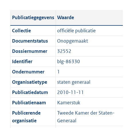
s
e
b
o
t
s
l
o
Publicatiegegevens
Waarde
a
t
i
t
n
a
c
t
Collectie
officiële publicatie
d
n
a
e
Documentstatus
Onopgemaakt
s
d
t
:
g
s
Dossiernummer
32552
i
1
r
g
e
6
Identifier
blg-86330
o
r
i
7
Ondernummer
1
o
o
n
K
t
o
Organisatietype
staten generaal
f
b
t
t
o
Publicatiedatum
2010-11-11
e
t
r
Publicatienaam
Kamerstuk
:
e
m
1
:
Publicerende
Tweede Kamer der Staten-
a
K
1
organisatie
Generaal
a
b
K