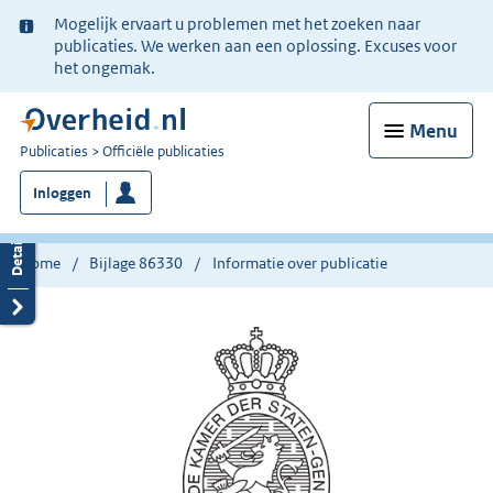
Ter
Mogelijk ervaart u problemen met het zoeken naar
informatie:
publicaties. We werken aan een oplossing. Excuses voor
het ongemak.
Menu
U
Publicaties
Officiële publicaties
bent
Inloggen
nu
hier:
Home
Bijlage 86330
Informatie over publicatie