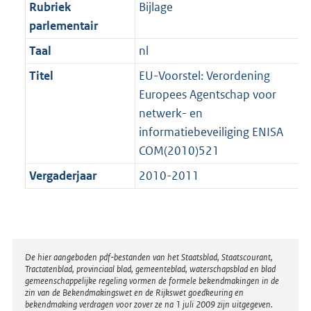
t
Rubriek
Bijlage
b
parlementair
Taal
nl
Titel
EU-Voorstel: Verordening
Europees Agentschap voor
netwerk- en
informatiebeveiliging ENISA
COM(2010)521
Vergaderjaar
2010-2011
Disclaimer
De hier aangeboden pdf-bestanden van het Staatsblad, Staatscourant,
Tractatenblad, provinciaal blad, gemeenteblad, waterschapsblad en blad
gemeenschappelijke regeling vormen de formele bekendmakingen in de
zin van de Bekendmakingswet en de Rijkswet goedkeuring en
bekendmaking verdragen voor zover ze na 1 juli 2009 zijn uitgegeven.