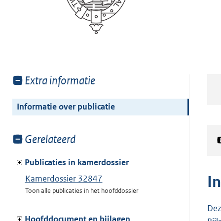
Toon
Extra informatie
meer
van:
Informatie over publicatie
Toon
Gerelateerd
meer
van:
Publicaties in kamerdossier
I
Kamerdossier 32847
Toon alle publicaties in het hoofddossier
Dez
Hoofddocument en bijlagen