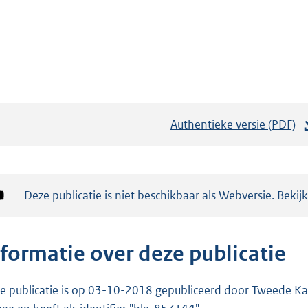
Authentieke versie (PDF)
b
e
s
t
Notificatie:
Deze publicatie is niet beschikbaar als Webversie. Bekij
a
n
d
nformatie over deze publicatie
s
g
e publicatie is op 03-10-2018 gepubliceerd door Tweede Kam
r