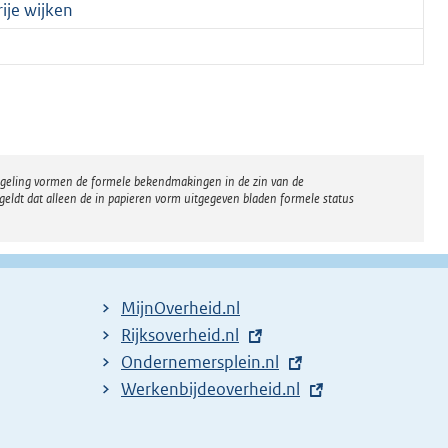
ije wijken
regeling vormen de formele bekendmakingen in de zin van de
eldt dat alleen de in papieren vorm uitgegeven bladen formele status
MijnOverheid.nl
E
Rijksoverheid.nl
x
E
Ondernemersplein.nl
t
x
E
Werkenbijdeoverheid.nl
e
t
x
r
e
t