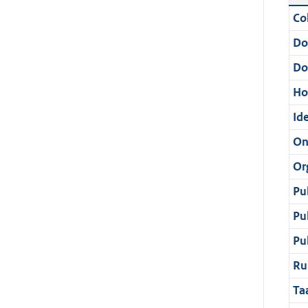
Col
Do
Do
Ho
Ide
On
Or
Pu
Pu
Pu
Ru
Ta