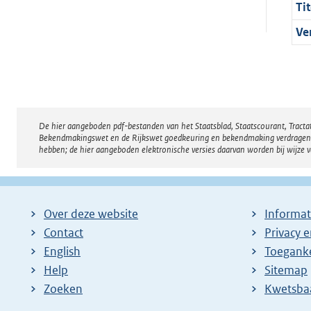
Tit
Ve
De hier aangeboden pdf-bestanden van het Staatsblad, Staatscourant, Tract
Disclaimer
Bekendmakingswet en de Rijkswet goedkeuring en bekendmaking verdragen voor
hebben; de hier aangeboden elektronische versies daarvan worden bij wijze 
Over deze website
Informat
Contact
Privacy 
English
Toeganke
Help
Sitemap
Zoeken
E
Kwetsba
x