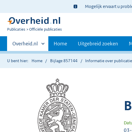
Ter
Mogelijk ervaart u prob
informatie:
U
Publicaties
Officiële publicaties
bent
Primaire
nu
Andere
Overheid.nl
Home
Uitgebreid zoeken
M
hier:
sites
navigatie
binnen
U bent hier:
Home
Bijlage 857144
Informatie over publicati
B
Dat
03-