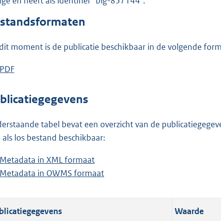
lage en heeft als identifier "blg-857144".
o
o
standsformaten
t
t
dit moment is de publicatie beschikbaar in de volgende for
e
:
D
PDF
b
8
o
e
3
w
s
blicatiegegevens
2
n
t
K
l
a
erstaande tabel bevat een overzicht van de publicatiegegeven
b
o
n
 als los bestand beschikbaar:
a
d
Metadata in XML formaat
b
d
s
Metadata in OWMS formaat
e
b
p
g
s
e
u
r
t
s
b
o
blicatiegegevens
Waarde
a
t
l
o