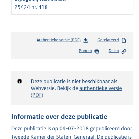
25424 nr. 418
Authentieke versie (PDF)
b
Gerelateerd
e
Printen
Delen
s
t
a
n
d
Notificatie:
Deze publicatie is niet beschikbaar als
s
Webversie. Bekijk de
authentieke versie
g
(PDF)
r
o
o
Informatie over deze publicatie
t
t
Deze publicatie is op 04-07-2018 gepubliceerd door
e
Tweede Kamer der Staten-Generaal. De publicatie is
: