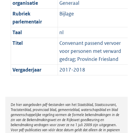
t
organisatie
Generaal
b
Rubriek
Bijlage
parlementair
Taal
nl
Titel
Convenant passend vervoer
voor personen met verward
gedrag; Provincie Friesland
Vergaderjaar
2017-2018
Disclaimer
De hier aangeboden pdf-bestanden van het Staatsblad, Staatscourant,
Tractatenblad, provinciaal blad, gemeenteblad, waterschapsblad en blad
gemeenschappelijke regeling vormen de formele bekendmakingen in de
zin van de Bekendmakingswet en de Rijkswet goedkeuring en
bekendmaking verdragen voor zover ze na 1 juli 2009 zijn uitgegeven.
Voor pdf-publicaties van vóór deze datum geldt dat alleen de in papieren