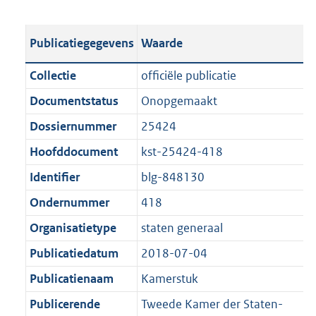
s
e
b
o
t
s
l
o
Publicatiegegevens
Waarde
a
t
i
t
n
a
c
t
Collectie
officiële publicatie
d
n
a
e
Documentstatus
Onopgemaakt
s
d
t
:
g
s
Dossiernummer
25424
i
2
r
g
e
3
Hoofddocument
kst-25424-418
o
r
i
5
Identifier
blg-848130
o
o
n
K
t
o
Ondernummer
418
f
b
t
t
o
Organisatietype
staten generaal
e
t
r
Publicatiedatum
2018-07-04
:
e
m
1
:
Publicatienaam
Kamerstuk
a
K
1
a
Publicerende
Tweede Kamer der Staten-
b
K