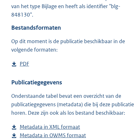
2
van het type Bijlage en heeft als identifier "blg-
3
848130".
5
K
Bestandsformaten
b
Op dit moment is de publicatie beschikbaar in de
volgende formaten:
D
PDF
b
o
e
w
s
Publicatiegegevens
n
t
Onderstaande tabel bevat een overzicht van de
l
a
publicatiegegevens (metadata) die bij deze publicatie
o
n
horen. Deze zijn ook als los bestand beschikbaar:
a
d
d
s
Metadata in XML formaat
b
p
g
Metadata in OWMS formaat
e
b
u
r