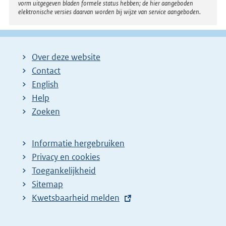
vorm uitgegeven bladen formele status hebben; de hier aangeboden
elektronische versies daarvan worden bij wijze van service aangeboden.
Over deze website
Contact
English
Help
Zoeken
Informatie hergebruiken
Privacy en cookies
Toegankelijkheid
Sitemap
E
Kwetsbaarheid melden
x
t