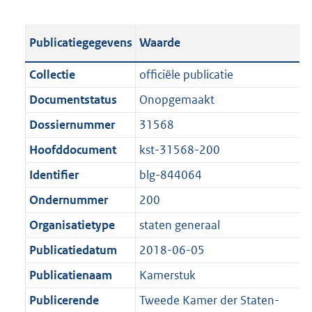
s
e
b
o
t
s
l
o
Publicatiegegevens
Waarde
a
t
i
t
n
a
c
t
Collectie
officiële publicatie
d
n
a
e
Documentstatus
Onopgemaakt
s
d
t
:
g
s
Dossiernummer
31568
i
5
r
g
e
0
Hoofddocument
kst-31568-200
o
r
i
K
Identifier
blg-844064
o
o
n
b
t
o
Ondernummer
200
f
t
t
o
Organisatietype
staten generaal
e
t
r
Publicatiedatum
2018-06-05
:
e
m
1
:
Publicatienaam
Kamerstuk
a
K
1
a
Publicerende
Tweede Kamer der Staten-
b
K