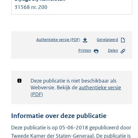
31568 nr. 200
Authentieke versie (PDF)
b
Gerelateerd
e
Printen
Delen
s
t
a
n
d
Notificatie:
Deze publicatie is niet beschikbaar als
s
Webversie. Bekijk de
authentieke versie
g
(PDF)
r
o
o
Informatie over deze publicatie
t
t
Deze publicatie is op 05-06-2018 gepubliceerd door
e
Tweede Kamer der Staten-Generaal. De publicatie is
: