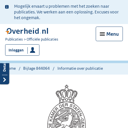
Ter
Mogelijk ervaart u problemen met het zoeken naar
informatie:
publicaties. We werken aan een oplossing. Excuses voor
het ongemak.
Menu
U
Publicaties
Officiële publicaties
bent
Inloggen
nu
hier:
Home
Bijlage 844064
Informatie over publicatie