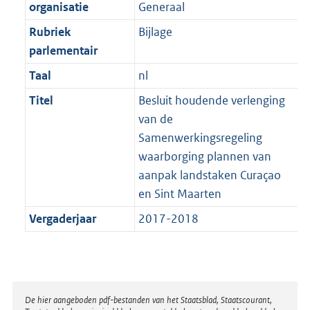
t
organisatie
Generaal
b
Rubriek
Bijlage
parlementair
Taal
nl
Titel
Besluit houdende verlenging
van de
Samenwerkingsregeling
waarborging plannen van
aanpak landstaken Curaçao
en Sint Maarten
Vergaderjaar
2017-2018
Disclaimer
De hier aangeboden pdf-bestanden van het Staatsblad, Staatscourant,