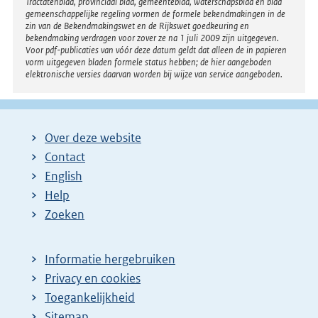
Tractatenblad, provinciaal blad, gemeenteblad, waterschapsblad en blad
gemeenschappelijke regeling vormen de formele bekendmakingen in de
zin van de Bekendmakingswet en de Rijkswet goedkeuring en
bekendmaking verdragen voor zover ze na 1 juli 2009 zijn uitgegeven.
Voor pdf-publicaties van vóór deze datum geldt dat alleen de in papieren
vorm uitgegeven bladen formele status hebben; de hier aangeboden
elektronische versies daarvan worden bij wijze van service aangeboden.
Over deze website
Contact
English
Help
Zoeken
Informatie hergebruiken
Privacy en cookies
Toegankelijkheid
Sitemap