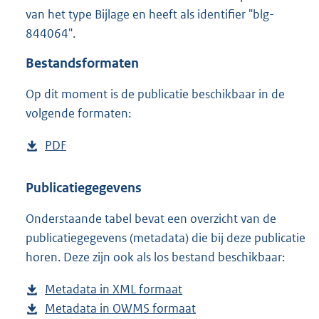
5
van het type Bijlage en heeft als identifier "blg-
0
844064".
K
b
Bestandsformaten
Op dit moment is de publicatie beschikbaar in de
volgende formaten:
D
PDF
b
o
e
w
s
Publicatiegegevens
n
t
Onderstaande tabel bevat een overzicht van de
l
a
publicatiegegevens (metadata) die bij deze publicatie
o
n
horen. Deze zijn ook als los bestand beschikbaar:
a
d
d
s
Metadata in XML formaat
b
p
g
Metadata in OWMS formaat
e
b
u
r