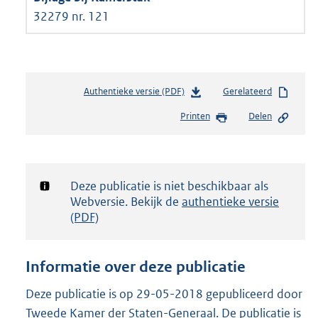
32279 nr. 121
Authentieke versie (PDF)
b
Gerelateerd
e
Printen
Delen
s
t
a
n
d
Notificatie:
Deze publicatie is niet beschikbaar als
s
Webversie. Bekijk de
authentieke versie
g
(PDF)
r
o
o
Informatie over deze publicatie
t
t
Deze publicatie is op 29-05-2018 gepubliceerd door
e
Tweede Kamer der Staten-Generaal. De publicatie is
: