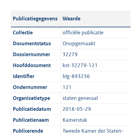
s
e
b
o
t
s
l
o
Publicatiegegevens
Waarde
a
t
i
t
n
a
c
t
Collectie
officiële publicatie
d
n
a
e
Documentstatus
Onopgemaakt
s
d
t
:
g
s
Dossiernummer
32279
i
1
r
g
e
,
Hoofddocument
kst-32279-121
o
r
i
7
Identifier
blg-843236
o
o
n
M
t
o
Ondernummer
121
f
b
t
t
o
Organisatietype
staten generaal
e
t
r
Publicatiedatum
2018-05-29
:
e
m
1
:
Publicatienaam
Kamerstuk
a
K
1
a
Publicerende
Tweede Kamer der Staten-
b
K