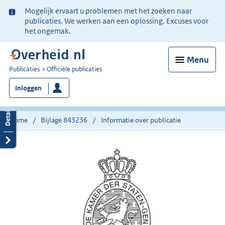
Ter
Mogelijk ervaart u problemen met het zoeken naar
informatie:
publicaties. We werken aan een oplossing. Excuses voor
het ongemak.
Menu
U
Publicaties
Officiële publicaties
bent
Inloggen
nu
hier:
Home
Bijlage 843236
Informatie over publicatie