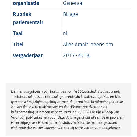
t
organisatie
Generaal
b
Rubriek
Bijlage
parlementair
Taal
nl
Titel
Alles draait ineens om
Vergaderjaar
2017-2018
Disclaimer
De hier aangeboden pdf-bestanden van het Staatsblad, Staatscourant,
Tractatenblad, provinciaal blad, gemeenteblad, waterschapsblad en blad
gemeenschappelijke regeling vormen de formele bekendmakingen in de
zin van de Bekendmakingswet en de Rijkswet goedkeuring en
bekendmaking verdragen voor zover ze na 1 juli 2009 zijn uitgegeven.
Voor pdf-publicaties van vóór deze datum geldt dat alleen de in papieren
vorm uitgegeven bladen formele status hebben; de hier aangeboden
elektronische versies daarvan worden bij wijze van service aangeboden.