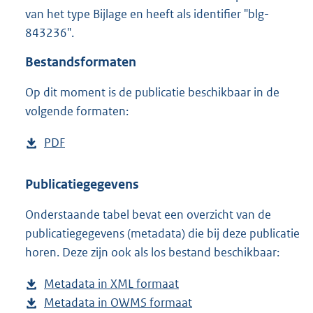
1
van het type Bijlage en heeft als identifier "blg-
,
843236".
7
M
Bestandsformaten
b
Op dit moment is de publicatie beschikbaar in de
volgende formaten:
D
PDF
b
o
e
w
s
Publicatiegegevens
n
t
Onderstaande tabel bevat een overzicht van de
l
a
publicatiegegevens (metadata) die bij deze publicatie
o
n
horen. Deze zijn ook als los bestand beschikbaar:
a
d
d
s
Metadata in XML formaat
b
p
g
Metadata in OWMS formaat
e
b
u
r