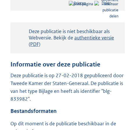
Printen
Delen
s
t
a
n
d
Notificatie:
Deze publicatie is niet beschikbaar als
s
Webversie. Bekijk de
authentieke versie
g
(PDF)
r
o
o
Informatie over deze publicatie
t
t
Deze publicatie is op 27-02-2018 gepubliceerd door
e
Tweede Kamer der Staten-Generaal. De publicatie is
:
3
van het type Bijlage en heeft als identifier "blg-
0
833982".
0
K
Bestandsformaten
b
Op dit moment is de publicatie beschikbaar in de