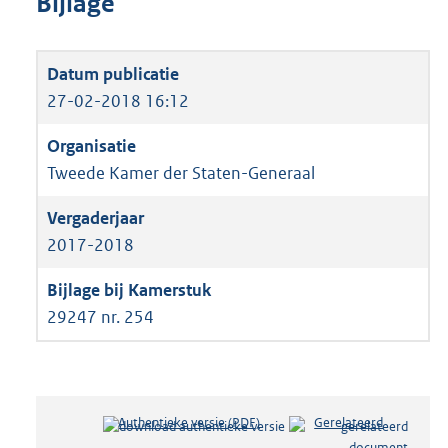
Bijlage
27-02-2018 16:12
Tweede Kamer der Staten-Generaal
2017-2018
29247 nr. 254
Authentieke versie (PDF)
b
Gerelateerd
e