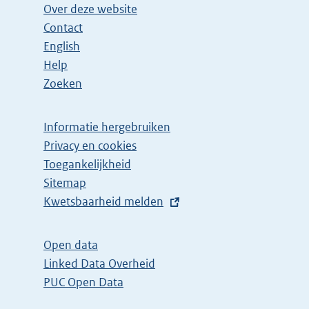
Over deze website
Contact
English
Help
Zoeken
Informatie hergebruiken
Privacy en cookies
Toegankelijkheid
Sitemap
E
Kwetsbaarheid melden
x
t
Open data
e
Linked Data Overheid
r
PUC Open Data
n