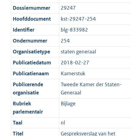
t
:
g
s
Dossiernummer
29247
i
3
r
g
e
0
Hoofddocument
kst-29247-254
o
r
i
0
Identifier
blg-833982
o
o
n
K
t
o
Ondernummer
254
f
b
t
t
o
Organisatietype
staten generaal
e
t
r
Publicatiedatum
2018-02-27
:
e
m
1
:
Publicatienaam
Kamerstuk
a
K
1
a
Publicerende
Tweede Kamer der Staten-
b
K
t
organisatie
Generaal
b
Rubriek
Bijlage
parlementair
Taal
nl
Titel
Gespreksverslag van het