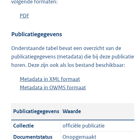
volgende formaten:
D
PDF
b
o
e
w
s
Publicatiegegevens
n
t
Onderstaande tabel bevat een overzicht van de
l
a
publicatiegegevens (metadata) die bij deze publicatie
o
n
horen. Deze zijn ook als los bestand beschikbaar:
a
d
d
s
Metadata in XML formaat
b
p
g
Metadata in OWMS formaat
e
b
u
r
s
e
b
o
t
s
l
o
Publicatiegegevens
Waarde
a
t
i
t
n
a
c
t
Collectie
officiële publicatie
d
n
a
e
Documentstatus
Onopgemaakt
s
d