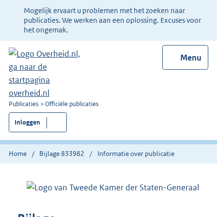
Ter
Mogelijk ervaart u problemen met het zoeken naar
informatie:
publicaties. We werken aan een oplossing. Excuses voor
het ongemak.
Menu
U
Publicaties
Officiële publicaties
bent
Inloggen
nu
hier:
Home
Bijlage 833982
Informatie over publicatie