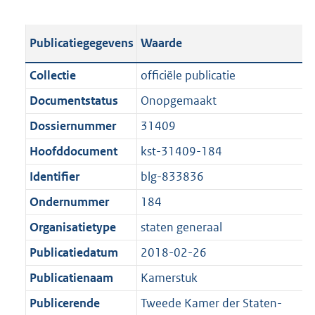
s
e
b
o
t
s
l
o
Publicatiegegevens
Waarde
a
t
i
t
n
a
c
t
Collectie
officiële publicatie
d
n
a
e
Documentstatus
Onopgemaakt
s
d
t
:
g
s
Dossiernummer
31409
i
1
r
g
e
2
Hoofddocument
kst-31409-184
o
r
i
,
Identifier
blg-833836
o
o
n
7
t
o
Ondernummer
184
f
M
t
t
o
b
Organisatietype
staten generaal
e
t
r
Publicatiedatum
2018-02-26
:
e
m
1
:
Publicatienaam
Kamerstuk
a
K
1
a
Publicerende
Tweede Kamer der Staten-
b
K