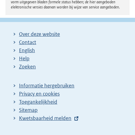
vorm uitgegeven bladen formele status hebben; de hier aangeboden
elektronische versies daarvan worden bij wijze van service aangeboden.
Over deze website
Contact
English
Help
Zoeken
Informatie hergebruiken
Privacy en cookies
Toegankelijkheid
Sitemap
E
Kwetsbaarheid melden
x
t