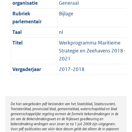
t
organisatie
Generaal
b
Rubriek
Bijlage
parlementair
Taal
nl
Titel
Werkprogramma Maritieme
Strategie en Zeehavens 2018-
2021
Vergaderjaar
2017-2018
Disclaimer
De hier aangeboden pdf-bestanden van het Staatsblad, Staatscourant,
Tractatenblad, provinciaal blad, gemeenteblad, waterschapsblad en blad
gemeenschappelijke regeling vormen de formele bekendmakingen in de
zin van de Bekendmakingswet en de Rijkswet goedkeuring en
bekendmaking verdragen voor zover ze na 1 juli 2009 zijn uitgegeven.
Voor pdf-publicaties van vóór deze datum geldt dat alleen de in papieren