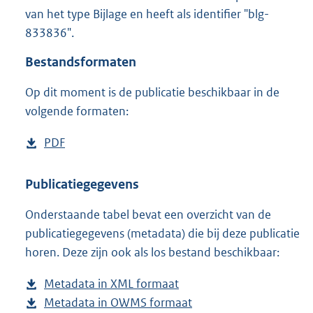
1
van het type Bijlage en heeft als identifier "blg-
2
833836".
,
7
Bestandsformaten
M
b
Op dit moment is de publicatie beschikbaar in de
volgende formaten:
D
PDF
b
o
e
w
s
Publicatiegegevens
n
t
Onderstaande tabel bevat een overzicht van de
l
a
publicatiegegevens (metadata) die bij deze publicatie
o
n
horen. Deze zijn ook als los bestand beschikbaar:
a
d
d
s
Metadata in XML formaat
b
p
g
Metadata in OWMS formaat
e
b
u
r