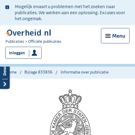
Ter
Mogelijk ervaart u problemen met het zoeken naar
informatie:
publicaties. We werken aan een oplossing. Excuses voor
het ongemak.
Menu
U
Publicaties
Officiële publicaties
bent
Inloggen
nu
hier:
Home
Bijlage 833836
Informatie over publicatie