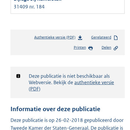
31409 nr. 184
Authentieke versie (PDF)
b
Gerelateerd
e
Printen
Delen
s
t
a
n
d
Notificatie:
Deze publicatie is niet beschikbaar als
s
Webversie. Bekijk de
authentieke versie
g
(PDF)
r
o
o
Informatie over deze publicatie
t
t
Deze publicatie is op 26-02-2018 gepubliceerd door
e
Tweede Kamer der Staten-Generaal. De publicatie is
: