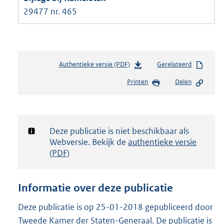
29477 nr. 465
Authentieke versie (PDF)
b
Gerelateerd
e
Printen
Delen
s
t
a
n
d
Notificatie:
Deze publicatie is niet beschikbaar als
s
Webversie. Bekijk de
authentieke versie
g
(PDF)
r
o
o
Informatie over deze publicatie
t
t
Deze publicatie is op 25-01-2018 gepubliceerd door
e
Tweede Kamer der Staten-Generaal. De publicatie is
: