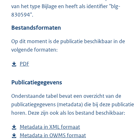
3
van het type Bijlage en heeft als identifier "blg-
,
830594".
5
M
Bestandsformaten
b
Op dit moment is de publicatie beschikbaar in de
volgende formaten:
D
PDF
b
o
e
w
s
Publicatiegegevens
n
t
Onderstaande tabel bevat een overzicht van de
l
a
publicatiegegevens (metadata) die bij deze publicatie
o
n
horen. Deze zijn ook als los bestand beschikbaar:
a
d
d
s
Metadata in XML formaat
b
p
g
Metadata in OWMS formaat
e
b
u
r