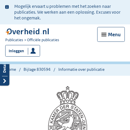
Ter
Mogelijk ervaart u problemen met het zoeken naar
informatie:
publicaties. We werken aan een oplossing. Excuses voor
het ongemak.
Menu
U
Publicaties
Officiële publicaties
bent
Inloggen
nu
hier:
Home
Bijlage 830594
Informatie over publicatie