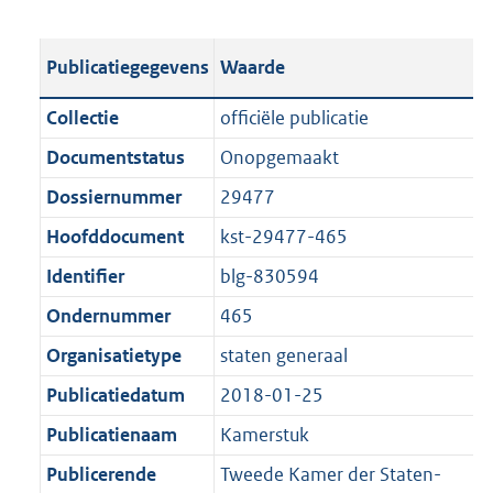
s
e
b
o
t
s
l
o
Publicatiegegevens
Waarde
a
t
i
t
n
a
c
t
Collectie
officiële publicatie
d
n
a
e
Documentstatus
Onopgemaakt
s
d
t
:
g
s
Dossiernummer
29477
i
3
r
g
e
,
Hoofddocument
kst-29477-465
o
r
i
5
Identifier
blg-830594
o
o
n
M
t
o
Ondernummer
465
f
b
t
t
o
Organisatietype
staten generaal
e
t
r
Publicatiedatum
2018-01-25
:
e
m
1
:
Publicatienaam
Kamerstuk
a
K
1
a
Publicerende
Tweede Kamer der Staten-
b
K