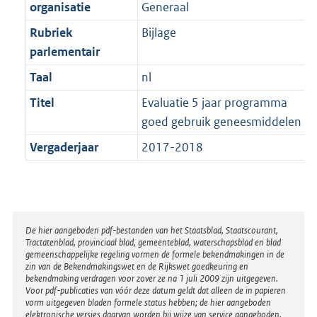
t
organisatie
Generaal
b
Rubriek
Bijlage
parlementair
Taal
nl
Titel
Evaluatie 5 jaar programma
goed gebruik geneesmiddelen
Vergaderjaar
2017-2018
Disclaimer
De hier aangeboden pdf-bestanden van het Staatsblad, Staatscourant,
Tractatenblad, provinciaal blad, gemeenteblad, waterschapsblad en blad
gemeenschappelijke regeling vormen de formele bekendmakingen in de
zin van de Bekendmakingswet en de Rijkswet goedkeuring en
bekendmaking verdragen voor zover ze na 1 juli 2009 zijn uitgegeven.
Voor pdf-publicaties van vóór deze datum geldt dat alleen de in papieren
vorm uitgegeven bladen formele status hebben; de hier aangeboden
elektronische versies daarvan worden bij wijze van service aangeboden.