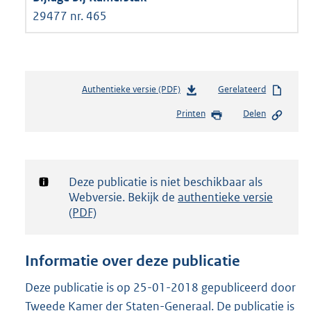
29477 nr. 465
Authentieke versie (PDF)
b
Gerelateerd
e
Printen
Delen
s
t
a
n
d
Notificatie:
Deze publicatie is niet beschikbaar als
s
Webversie. Bekijk de
authentieke versie
g
(PDF)
r
o
o
Informatie over deze publicatie
t
t
Deze publicatie is op 25-01-2018 gepubliceerd door
e
Tweede Kamer der Staten-Generaal. De publicatie is
: