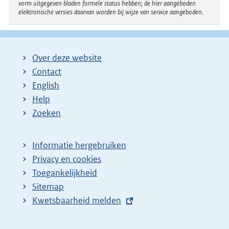
vorm uitgegeven bladen formele status hebben; de hier aangeboden
elektronische versies daarvan worden bij wijze van service aangeboden.
Over deze website
Contact
English
Help
Zoeken
Informatie hergebruiken
Privacy en cookies
Toegankelijkheid
Sitemap
E
Kwetsbaarheid melden
x
t