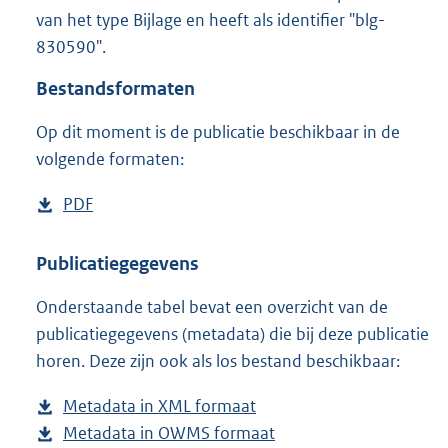
1
van het type Bijlage en heeft als identifier "blg-
0
830590".
0
0
Bestandsformaten
K
b
Op dit moment is de publicatie beschikbaar in de
volgende formaten:
D
PDF
b
o
e
w
s
Publicatiegegevens
n
t
Onderstaande tabel bevat een overzicht van de
l
a
publicatiegegevens (metadata) die bij deze publicatie
o
n
horen. Deze zijn ook als los bestand beschikbaar:
a
d
d
s
Metadata in XML formaat
b
p
g
Metadata in OWMS formaat
e
b
u
r