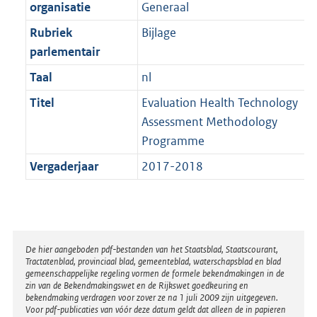
t
organisatie
Generaal
b
Rubriek
Bijlage
parlementair
Taal
nl
Titel
Evaluation Health Technology
Assessment Methodology
Programme
Vergaderjaar
2017-2018
Disclaimer
De hier aangeboden pdf-bestanden van het Staatsblad, Staatscourant,
Tractatenblad, provinciaal blad, gemeenteblad, waterschapsblad en blad
gemeenschappelijke regeling vormen de formele bekendmakingen in de
zin van de Bekendmakingswet en de Rijkswet goedkeuring en
bekendmaking verdragen voor zover ze na 1 juli 2009 zijn uitgegeven.
Voor pdf-publicaties van vóór deze datum geldt dat alleen de in papieren