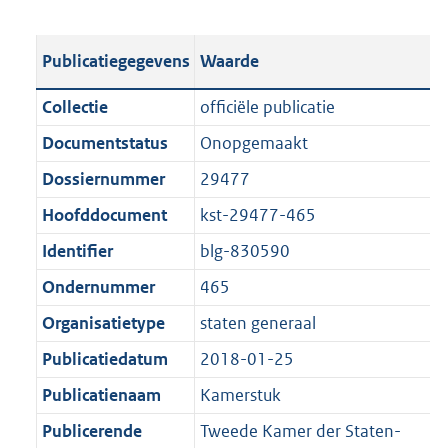
s
e
b
o
t
s
l
o
Publicatiegegevens
Waarde
a
t
i
t
n
a
c
t
Collectie
officiële publicatie
d
n
a
e
Documentstatus
Onopgemaakt
s
d
t
:
g
s
Dossiernummer
29477
i
1
r
g
e
0
Hoofddocument
kst-29477-465
o
r
i
0
Identifier
blg-830590
o
o
n
0
t
o
Ondernummer
465
f
K
t
t
o
b
Organisatietype
staten generaal
e
t
r
Publicatiedatum
2018-01-25
:
e
m
1
:
Publicatienaam
Kamerstuk
a
K
1
a
Publicerende
Tweede Kamer der Staten-
b
K