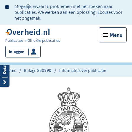
Ter
Mogelijk ervaart u problemen met het zoeken naar
informatie:
publicaties. We werken aan een oplossing. Excuses voor
het ongemak.
Menu
U
Publicaties
Officiële publicaties
bent
Inloggen
nu
hier:
Home
Bijlage 830590
Informatie over publicatie