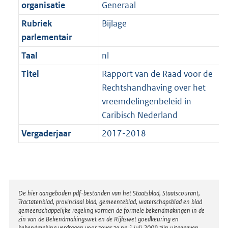
t
organisatie
Generaal
b
Rubriek
Bijlage
parlementair
Taal
nl
Titel
Rapport van de Raad voor de
Rechtshandhaving over het
vreemdelingenbeleid in
Caribisch Nederland
Vergaderjaar
2017-2018
Disclaimer
De hier aangeboden pdf-bestanden van het Staatsblad, Staatscourant,
Tractatenblad, provinciaal blad, gemeenteblad, waterschapsblad en blad
gemeenschappelijke regeling vormen de formele bekendmakingen in de
zin van de Bekendmakingswet en de Rijkswet goedkeuring en
bekendmaking verdragen voor zover ze na 1 juli 2009 zijn uitgegeven.