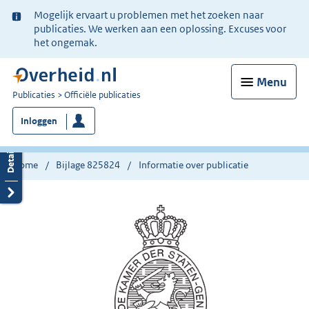
Ter
Mogelijk ervaart u problemen met het zoeken naar
informatie:
publicaties. We werken aan een oplossing. Excuses voor
het ongemak.
Menu
U
Publicaties
Officiële publicaties
bent
Inloggen
nu
hier:
Home
Bijlage 825824
Informatie over publicatie