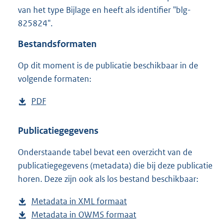
2
van het type Bijlage en heeft als identifier "blg-
4
825824".
M
b
Bestandsformaten
Op dit moment is de publicatie beschikbaar in de
volgende formaten:
D
PDF
b
o
e
w
s
Publicatiegegevens
n
t
Onderstaande tabel bevat een overzicht van de
l
a
publicatiegegevens (metadata) die bij deze publicatie
o
n
horen. Deze zijn ook als los bestand beschikbaar:
a
d
d
s
Metadata in XML formaat
b
p
g
Metadata in OWMS formaat
e
b
u
r