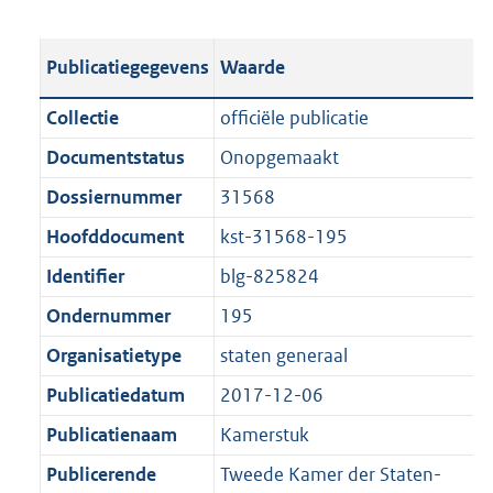
s
e
b
o
t
s
l
o
Publicatiegegevens
Waarde
a
t
i
t
n
a
c
t
Collectie
officiële publicatie
d
n
a
e
Documentstatus
Onopgemaakt
s
d
t
:
g
s
Dossiernummer
31568
i
2
r
g
e
4
Hoofddocument
kst-31568-195
o
r
i
M
Identifier
blg-825824
o
o
n
b
t
o
Ondernummer
195
f
t
t
o
Organisatietype
staten generaal
e
t
r
Publicatiedatum
2017-12-06
:
e
m
1
:
Publicatienaam
Kamerstuk
a
K
1
a
Publicerende
Tweede Kamer der Staten-
b
K