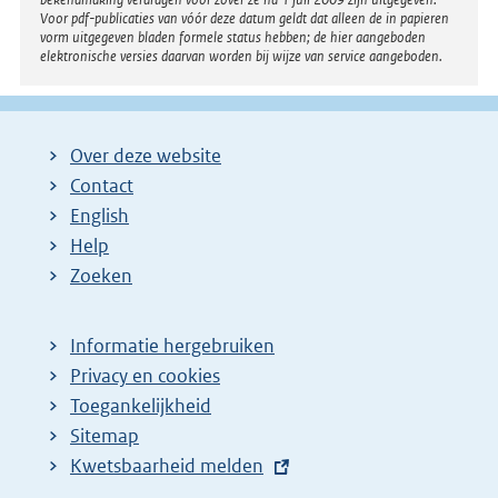
Voor pdf-publicaties van vóór deze datum geldt dat alleen de in papieren
vorm uitgegeven bladen formele status hebben; de hier aangeboden
elektronische versies daarvan worden bij wijze van service aangeboden.
Over deze website
Contact
English
Help
Zoeken
Informatie hergebruiken
Privacy en cookies
Toegankelijkheid
Sitemap
E
Kwetsbaarheid melden
x