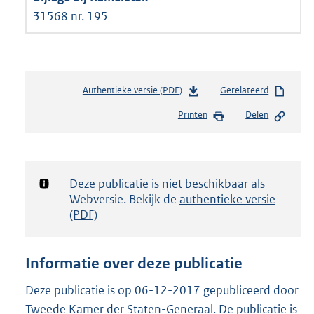
31568 nr. 195
Authentieke versie (PDF)
b
Gerelateerd
e
Printen
Delen
s
t
a
n
d
Notificatie:
Deze publicatie is niet beschikbaar als
s
Webversie. Bekijk de
authentieke versie
g
(PDF)
r
o
o
Informatie over deze publicatie
t
t
Deze publicatie is op 06-12-2017 gepubliceerd door
e
Tweede Kamer der Staten-Generaal. De publicatie is
: