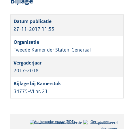
Bijlage
27-11-2017 11:55
Tweede Kamer der Staten-Generaal
2017-2018
34775-VI nr. 21
Authentieke versie (PDF)
b
Gerelateerd
e