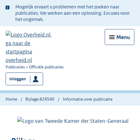
Ter
Mogelijk ervaart u problemen met het zoeken naar
informatie:
publicaties. We werken aan een oplossing. Excuses voor
het ongemak.
Menu
U
Publicaties
Officiële publicaties
bent
Inloggen
nu
hier:
Home
Bijlage 824540
Informatie over publicatie