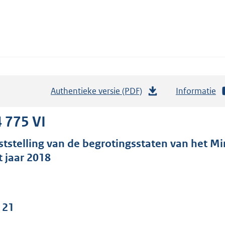
Authentieke versie (PDF)
b
Informatie
e
s
 775 VI
t
ststelling van de begrotingsstaten van het Mini
a
t jaar 2018
n
d
s
g
 21
r