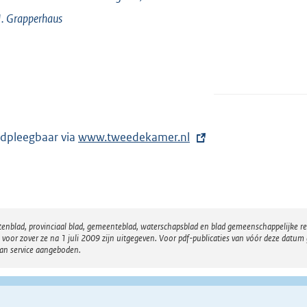
J.
Grapperhaus
dpleegbaar via
E
www.tweedekamer.nl
x
t
e
r
atenblad, provinciaal blad, gemeenteblad, waterschapsblad en blad gemeenschappelijke 
n
 zover ze na 1 juli 2009 zijn uitgegeven. Voor pdf-publicaties van vóór deze datum g
e
van service aangeboden.
l
i
n