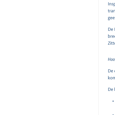
Ins
tra
gee
De 
bre
Zit
Hoo
De 
kom
De 
•
•