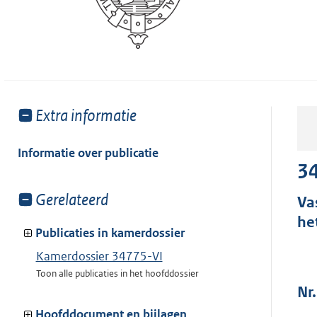
Toon
Extra informatie
meer
van:
Informatie over publicatie
34
Toon
Gerelateerd
Va
meer
he
van:
Publicaties in kamerdossier
Kamerdossier 34775-VI
Toon alle publicaties in het hoofddossier
Nr.
Hoofddocument en bijlagen