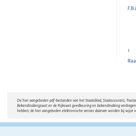
F.B.
1
Raa
De hier aangeboden pdf-bestanden van het Staatsblad, Staatscourant, Tract
Disclaimer
Bekendmakingswet en de Rijkswet goedkeuring en bekendmaking verdragen voor
hebben; de hier aangeboden elektronische versies daarvan worden bij wijze 