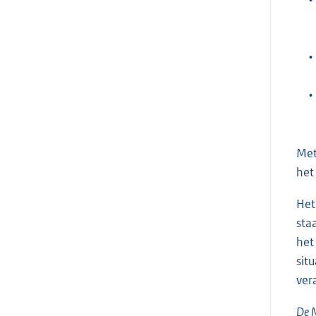
•
•
Met
het
Het
sta
het
sit
ver
De M