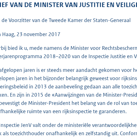
o
IEF VAN DE MINISTER VAN JUSTITIE EN VEILI
o
t
 de Voorzitter van de Tweede Kamer der Staten-Generaal
t
e
 Haag, 23 november 2017
:
rbij bied ik u, mede namens de Minister voor Rechtsbeschermin
4
rjarenprogramma 2018–2020 van de Inspectie Justitie en Vei
2
K
afgelopen jaren is er steeds meer aandacht gekomen voor he
b
elopen jaren in het bijzonder belangrijk geweest voor rijksi
eringsbeleid in 2013 de aanbeveling gedaan aan alle toezicht
en. En zijn in 2015 de «Aanwijzingen van de Minister-Preside
bevestigt de Minister-President het belang van de rol van toe
fhankelijke ruimte van een rijksinspectie te garanderen.
Inspectie JenV valt onder de ministeriële verantwoordelijkhei
k als toezichthouder onafhankelijk en zelfstandig uit. Confo