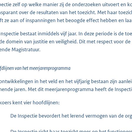
pectie zelf op welke manier zij de onderzoeken uitvoert en ko
nsparant over de resultaten van het toezicht. Met haar toezic
ft ze aan of inspanningen het beoogde effect hebben en laat
Inspectie bestaat inmiddels vijf jaar. In deze periode is de t
de domein van justitie en veiligheid. Dit met respect voor d
tende Magistratuur.
fdlijnen van het meerjarenprogramma
ontwikkelingen in het veld en het vijfjarig bestaan zijn aan
ende jaren. Met dit meerjarenprogramma heeft de Inspectie
koers kent vier hoofdlijnen:
De Inspectie bevordert het lerend vermogen van de orga
De Inspectie richt haar toezicht meer op het functione