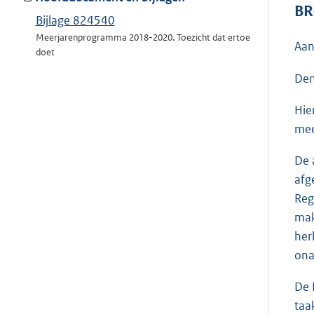
BR
Bijlage 824540
Meerjarenprogramma 2018-2020. Toezicht dat ertoe
Aan
doet
Den
Hie
mee
De 
afg
Reg
mak
her
ona
De 
taa