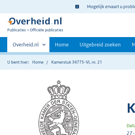
Ter
Mogelijk ervaart u prob
informatie:
U
Publicaties
Officiële publicaties
bent
Primaire
nu
Andere
Overheid.nl
Home
Uitgebreid zoeken
M
hier:
sites
navigatie
binnen
U bent hier:
Home
Kamerstuk 34775-VI, nr. 21
K
Dat
27-