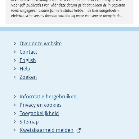
Voor pdf-publicaties van vóór deze datum geldt dat alleen de in papieren
vorm uitgegeven bladen formele status hebben; de hier aangeboden
elektronische versies daarvan worden bij wijze van service aangeboden.
Over deze website
Contact
English
Help
Zoeken
Informatie hergebruiken
Privacy en cookies
Toegankelijkheid
Sitemap
E
Kwetsbaarheid melden
x