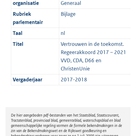
t
organisatie
Generaal
b
Rubriek
Bijlage
parlementair
Taal
nl
Titel
Vertrouwen in de toekomst.
Regeerakkoord 2017 – 2021
VVD, CDA, D66 en
ChristenUnie
Vergaderjaar
2017-2018
Disclaimer
De hier aangeboden pdf-bestanden van het Staatsblad, Staatscourant,
Tractatenblad, provinciaal blad, gemeenteblad, waterschapsblad en blad
gemeenschappelijke regeling vormen de formele bekendmakingen in de
zin van de Bekendmakingswet en de Rijkswet goedkeuring en
bekendmaking verdragen voor zover ze na 1 juli 2009 zijn uitgegeven.