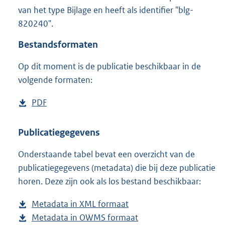
6
van het type Bijlage en heeft als identifier "blg-
2
820240".
2
K
Bestandsformaten
b
Op dit moment is de publicatie beschikbaar in de
volgende formaten:
D
PDF
b
o
e
w
s
Publicatiegegevens
n
t
Onderstaande tabel bevat een overzicht van de
l
a
publicatiegegevens (metadata) die bij deze publicatie
o
n
horen. Deze zijn ook als los bestand beschikbaar:
a
d
d
s
Metadata in XML formaat
b
p
g
Metadata in OWMS formaat
e
b
u
r