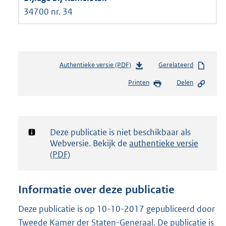
34700 nr. 34
Authentieke versie (PDF)
b
Gerelateerd
e
Printen
Delen
s
t
a
n
d
Notificatie:
Deze publicatie is niet beschikbaar als
s
Webversie. Bekijk de
authentieke versie
g
(PDF)
r
o
o
Informatie over deze publicatie
t
t
Deze publicatie is op 10-10-2017 gepubliceerd door
e
Tweede Kamer der Staten-Generaal. De publicatie is
: