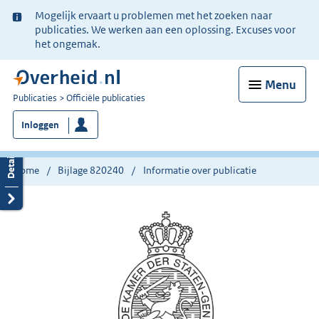
Ter
Mogelijk ervaart u problemen met het zoeken naar
informatie:
publicaties. We werken aan een oplossing. Excuses voor
het ongemak.
Menu
U
Publicaties
Officiële publicaties
bent
Inloggen
nu
hier:
Home
Bijlage 820240
Informatie over publicatie