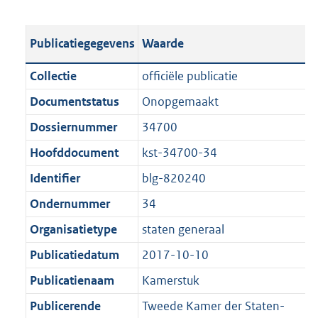
s
e
b
o
t
s
l
o
Publicatiegegevens
Waarde
a
t
i
t
n
a
c
t
Collectie
officiële publicatie
d
n
a
e
Documentstatus
Onopgemaakt
s
d
t
:
g
s
Dossiernummer
34700
i
6
r
g
e
2
Hoofddocument
kst-34700-34
o
r
i
2
Identifier
blg-820240
o
o
n
K
t
o
Ondernummer
34
f
b
t
t
o
Organisatietype
staten generaal
e
t
r
Publicatiedatum
2017-10-10
:
e
m
1
:
Publicatienaam
Kamerstuk
a
K
1
a
Publicerende
Tweede Kamer der Staten-
b
K