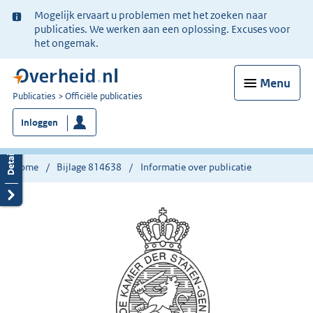
Ter
Mogelijk ervaart u problemen met het zoeken naar
informatie:
publicaties. We werken aan een oplossing. Excuses voor
het ongemak.
Menu
U
Publicaties
Officiële publicaties
bent
Inloggen
nu
hier:
Home
Bijlage 814638
Informatie over publicatie