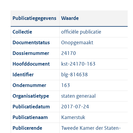
s
e
b
o
t
s
l
o
Publicatiegegevens
Waarde
a
t
i
t
n
a
c
t
Collectie
officiële publicatie
d
n
a
e
Documentstatus
Onopgemaakt
s
d
t
:
g
s
Dossiernummer
24170
i
3
r
g
e
5
Hoofddocument
kst-24170-163
o
r
i
6
Identifier
blg-814638
o
o
n
K
t
o
Ondernummer
163
f
b
t
t
o
Organisatietype
staten generaal
e
t
r
Publicatiedatum
2017-07-24
:
e
m
1
:
Publicatienaam
Kamerstuk
a
K
1
a
Publicerende
Tweede Kamer der Staten-
b
K