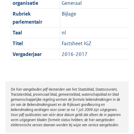
t
organisatie
Generaal
b
Rubriek
Bijlage
parlementair
Taal
nl
Titel
Factsheet IGZ
Vergaderjaar
2016-2017
Disclaimer
De hier aangeboden pdf-bestanden van het Staatsblad, Staatscourant,
Tractatenblad, provinciaal blad, gemeenteblad, waterschapsblad en blad
gemeenschappelijke regeling vormen de formele bekendmakingen in de
zin van de Bekendmakingswet en de Rijkswet goedkeuring en
bekendmaking verdragen voor zover ze na 1 juli 2009 zijn uitgegeven.
Voor pdf-publicaties van vóór deze datum geldt dat alleen de in papieren
vorm uitgegeven bladen formele status hebben; de hier aangeboden
elektronische versies daarvan worden bij wijze van service aangeboden.