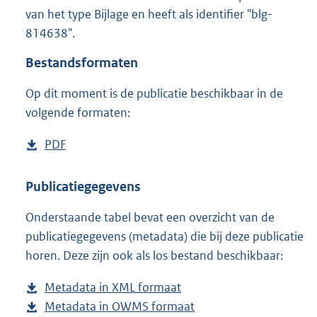
3
van het type Bijlage en heeft als identifier "blg-
5
814638".
6
K
Bestandsformaten
b
Op dit moment is de publicatie beschikbaar in de
volgende formaten:
D
PDF
b
o
e
w
s
Publicatiegegevens
n
t
Onderstaande tabel bevat een overzicht van de
l
a
publicatiegegevens (metadata) die bij deze publicatie
o
n
horen. Deze zijn ook als los bestand beschikbaar:
a
d
d
s
Metadata in XML formaat
b
p
g
Metadata in OWMS formaat
e
b
u
r