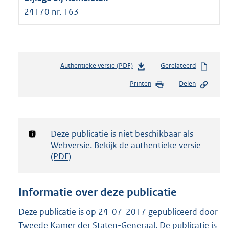
24170 nr. 163
Authentieke versie (PDF)
b
Gerelateerd
e
Printen
Delen
s
t
a
n
d
Notificatie:
Deze publicatie is niet beschikbaar als
s
Webversie. Bekijk de
authentieke versie
g
(PDF)
r
o
o
Informatie over deze publicatie
t
t
Deze publicatie is op 24-07-2017 gepubliceerd door
e
Tweede Kamer der Staten-Generaal. De publicatie is
: