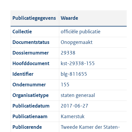
s
e
b
o
t
s
l
o
Publicatiegegevens
Waarde
a
t
i
t
n
a
c
t
Collectie
officiële publicatie
d
n
a
e
Documentstatus
Onopgemaakt
s
d
t
:
g
s
Dossiernummer
29338
i
1
r
g
e
,
Hoofddocument
kst-29338-155
o
r
i
6
Identifier
blg-811655
o
o
n
M
t
o
Ondernummer
155
f
b
t
t
o
Organisatietype
staten generaal
e
t
r
Publicatiedatum
2017-06-27
:
e
m
1
:
Publicatienaam
Kamerstuk
a
K
1
a
Publicerende
Tweede Kamer der Staten-
b
K