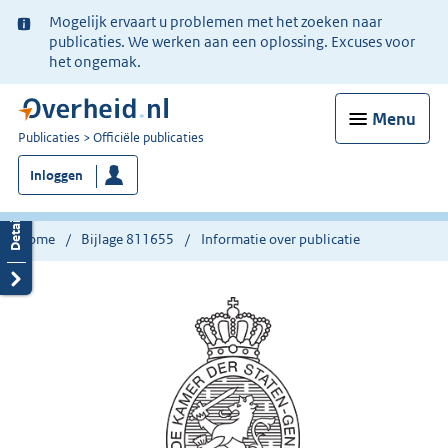
Ter
Mogelijk ervaart u problemen met het zoeken naar
informatie:
publicaties. We werken aan een oplossing. Excuses voor
het ongemak.
Menu
U
Publicaties
Officiële publicaties
bent
Inloggen
nu
hier:
Home
Bijlage 811655
Informatie over publicatie