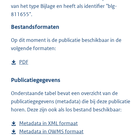
1
van het type Bijlage en heeft als identifier "blg-
,
811655".
6
M
Bestandsformaten
b
Op dit moment is de publicatie beschikbaar in de
volgende formaten:
D
PDF
b
o
e
w
s
Publicatiegegevens
n
t
Onderstaande tabel bevat een overzicht van de
l
a
publicatiegegevens (metadata) die bij deze publicatie
o
n
horen. Deze zijn ook als los bestand beschikbaar:
a
d
d
s
Metadata in XML formaat
b
p
g
Metadata in OWMS formaat
e
b
u
r