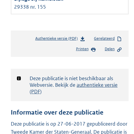
29338 nr. 155
Authentieke versie (PDF)
b
Gerelateerd
e
Printen
Delen
s
t
a
n
d
Notificatie:
Deze publicatie is niet beschikbaar als
s
Webversie. Bekijk de
authentieke versie
g
(PDF)
r
o
o
Informatie over deze publicatie
t
t
Deze publicatie is op 27-06-2017 gepubliceerd door
e
Tweede Kamer der Staten-Generaal. De publicatie is
: