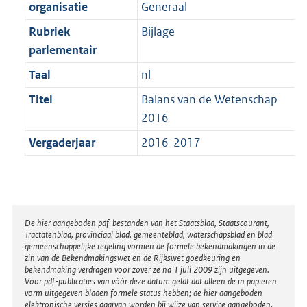
t
organisatie
Generaal
b
Rubriek
Bijlage
parlementair
Taal
nl
Titel
Balans van de Wetenschap
2016
Vergaderjaar
2016-2017
Disclaimer
De hier aangeboden pdf-bestanden van het Staatsblad, Staatscourant,
Tractatenblad, provinciaal blad, gemeenteblad, waterschapsblad en blad
gemeenschappelijke regeling vormen de formele bekendmakingen in de
zin van de Bekendmakingswet en de Rijkswet goedkeuring en
bekendmaking verdragen voor zover ze na 1 juli 2009 zijn uitgegeven.
Voor pdf-publicaties van vóór deze datum geldt dat alleen de in papieren
vorm uitgegeven bladen formele status hebben; de hier aangeboden
elektronische versies daarvan worden bij wijze van service aangeboden.