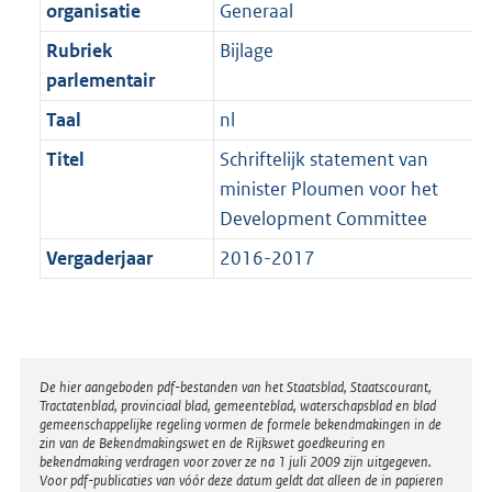
t
organisatie
Generaal
b
Rubriek
Bijlage
parlementair
Taal
nl
Titel
Schriftelijk statement van
minister Ploumen voor het
Development Committee
Vergaderjaar
2016-2017
Disclaimer
De hier aangeboden pdf-bestanden van het Staatsblad, Staatscourant,
Tractatenblad, provinciaal blad, gemeenteblad, waterschapsblad en blad
gemeenschappelijke regeling vormen de formele bekendmakingen in de
zin van de Bekendmakingswet en de Rijkswet goedkeuring en
bekendmaking verdragen voor zover ze na 1 juli 2009 zijn uitgegeven.
Voor pdf-publicaties van vóór deze datum geldt dat alleen de in papieren