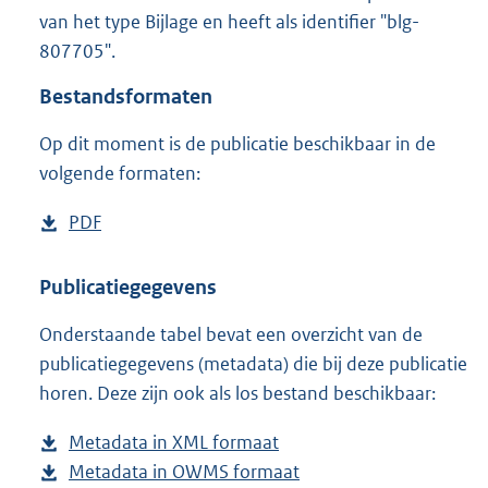
4
van het type Bijlage en heeft als identifier "blg-
8
807705".
K
b
Bestandsformaten
Op dit moment is de publicatie beschikbaar in de
volgende formaten:
D
PDF
b
o
e
w
s
Publicatiegegevens
n
t
Onderstaande tabel bevat een overzicht van de
l
a
publicatiegegevens (metadata) die bij deze publicatie
o
n
horen. Deze zijn ook als los bestand beschikbaar:
a
d
d
s
Metadata in XML formaat
b
p
g
Metadata in OWMS formaat
e
b
u
r