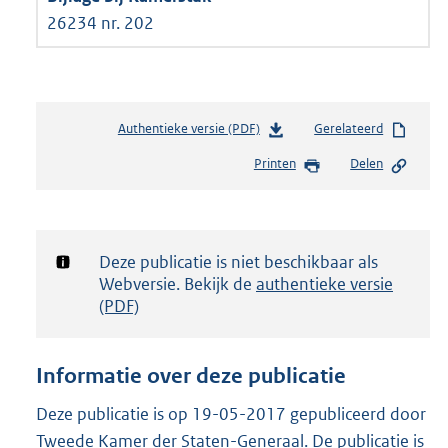
26234 nr. 202
Authentieke versie (PDF)
b
Gerelateerd
e
Printen
Delen
s
t
a
n
d
Notificatie:
Deze publicatie is niet beschikbaar als
s
Webversie. Bekijk de
authentieke versie
g
(PDF)
r
o
o
Informatie over deze publicatie
t
t
Deze publicatie is op 19-05-2017 gepubliceerd door
e
Tweede Kamer der Staten-Generaal. De publicatie is
: