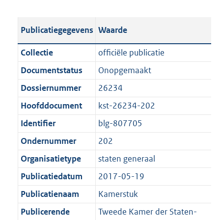
s
e
b
o
t
s
l
o
Publicatiegegevens
Waarde
a
t
i
t
n
a
c
t
Collectie
officiële publicatie
d
n
a
e
Documentstatus
Onopgemaakt
s
d
t
:
g
s
Dossiernummer
26234
i
4
r
g
e
8
Hoofddocument
kst-26234-202
o
r
i
K
Identifier
blg-807705
o
o
n
b
t
o
Ondernummer
202
f
t
t
o
Organisatietype
staten generaal
e
t
r
Publicatiedatum
2017-05-19
:
e
m
1
:
Publicatienaam
Kamerstuk
a
K
1
a
Publicerende
Tweede Kamer der Staten-
b
K