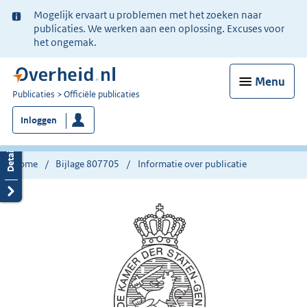
Ter
Mogelijk ervaart u problemen met het zoeken naar
informatie:
publicaties. We werken aan een oplossing. Excuses voor
het ongemak.
Menu
U
Publicaties
Officiële publicaties
bent
Inloggen
nu
hier:
Home
Bijlage 807705
Informatie over publicatie