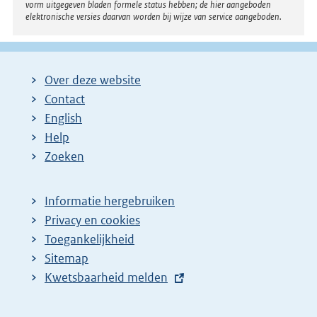
vorm uitgegeven bladen formele status hebben; de hier aangeboden
elektronische versies daarvan worden bij wijze van service aangeboden.
Over deze website
Contact
English
Help
Zoeken
Informatie hergebruiken
Privacy en cookies
Toegankelijkheid
Sitemap
E
Kwetsbaarheid melden
x
t