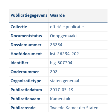
s
e
b
o
t
s
l
o
Publicatiegegevens
Waarde
a
t
i
t
n
a
c
t
Collectie
officiële publicatie
d
n
a
e
Documentstatus
Onopgemaakt
s
d
t
:
g
s
Dossiernummer
26234
i
3
r
g
e
8
Hoofddocument
kst-26234-202
o
r
i
K
Identifier
blg-807704
o
o
n
b
t
o
Ondernummer
202
f
t
t
o
Organisatietype
staten generaal
e
t
r
Publicatiedatum
2017-05-19
:
e
m
1
:
Publicatienaam
Kamerstuk
a
K
1
a
Publicerende
Tweede Kamer der Staten-
b
K