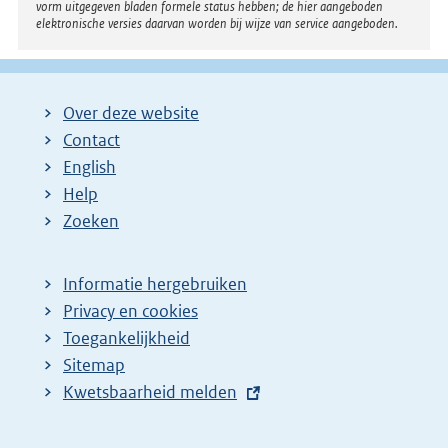
vorm uitgegeven bladen formele status hebben; de hier aangeboden
elektronische versies daarvan worden bij wijze van service aangeboden.
Over deze website
Contact
English
Help
Zoeken
Informatie hergebruiken
Privacy en cookies
Toegankelijkheid
Sitemap
E
Kwetsbaarheid melden
x
t