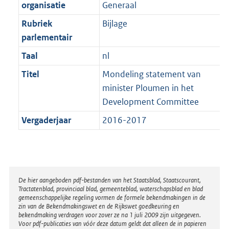
t
organisatie
Generaal
b
Rubriek
Bijlage
parlementair
Taal
nl
Titel
Mondeling statement van
minister Ploumen in het
Development Committee
Vergaderjaar
2016-2017
Disclaimer
De hier aangeboden pdf-bestanden van het Staatsblad, Staatscourant,
Tractatenblad, provinciaal blad, gemeenteblad, waterschapsblad en blad
gemeenschappelijke regeling vormen de formele bekendmakingen in de
zin van de Bekendmakingswet en de Rijkswet goedkeuring en
bekendmaking verdragen voor zover ze na 1 juli 2009 zijn uitgegeven.
Voor pdf-publicaties van vóór deze datum geldt dat alleen de in papieren