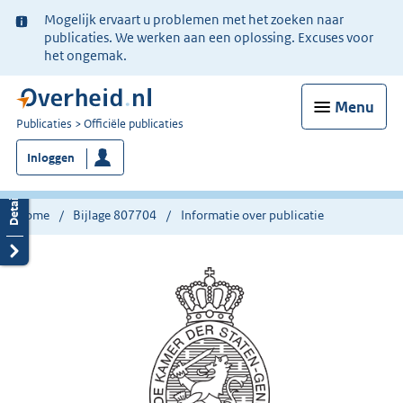
Ter
Mogelijk ervaart u problemen met het zoeken naar
informatie:
publicaties. We werken aan een oplossing. Excuses voor
het ongemak.
Menu
U
Publicaties
Officiële publicaties
bent
Inloggen
nu
hier:
Home
Bijlage 807704
Informatie over publicatie