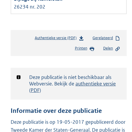
26234 nr. 202
Authentieke versie (PDF)
b
Gerelateerd
e
Printen
Delen
s
t
a
n
d
Notificatie:
Deze publicatie is niet beschikbaar als
s
Webversie. Bekijk de
authentieke versie
g
(PDF)
r
o
o
Informatie over deze publicatie
t
t
Deze publicatie is op 19-05-2017 gepubliceerd door
e
Tweede Kamer der Staten-Generaal. De publicatie is
: