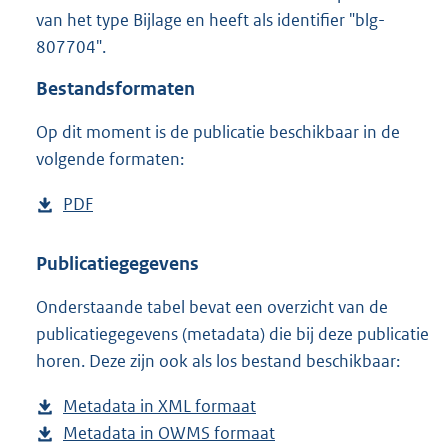
3
van het type Bijlage en heeft als identifier "blg-
8
807704".
K
b
Bestandsformaten
Op dit moment is de publicatie beschikbaar in de
volgende formaten:
D
PDF
b
o
e
w
s
Publicatiegegevens
n
t
Onderstaande tabel bevat een overzicht van de
l
a
publicatiegegevens (metadata) die bij deze publicatie
o
n
horen. Deze zijn ook als los bestand beschikbaar:
a
d
d
s
Metadata in XML formaat
b
p
g
Metadata in OWMS formaat
e
b
u
r