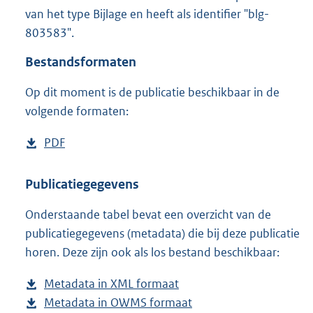
4
van het type Bijlage en heeft als identifier "blg-
5
803583".
6
K
Bestandsformaten
b
Op dit moment is de publicatie beschikbaar in de
volgende formaten:
D
PDF
b
o
e
w
s
Publicatiegegevens
n
t
Onderstaande tabel bevat een overzicht van de
l
a
publicatiegegevens (metadata) die bij deze publicatie
o
n
horen. Deze zijn ook als los bestand beschikbaar:
a
d
d
s
Metadata in XML formaat
b
p
g
Metadata in OWMS formaat
e
b
u
r