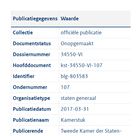
s
e
b
o
t
s
l
o
Publicatiegegevens
Waarde
a
t
i
t
n
a
c
t
Collectie
officiële publicatie
d
n
a
e
Documentstatus
Onopgemaakt
s
d
t
:
g
s
Dossiernummer
34550-VI
i
4
r
g
e
5
Hoofddocument
kst-34550-VI-107
o
r
i
6
Identifier
blg-803583
o
o
n
K
t
o
Ondernummer
107
f
b
t
t
o
Organisatietype
staten generaal
e
t
r
Publicatiedatum
2017-03-31
:
e
m
1
:
Publicatienaam
Kamerstuk
a
K
1
a
Publicerende
Tweede Kamer der Staten-
b
K