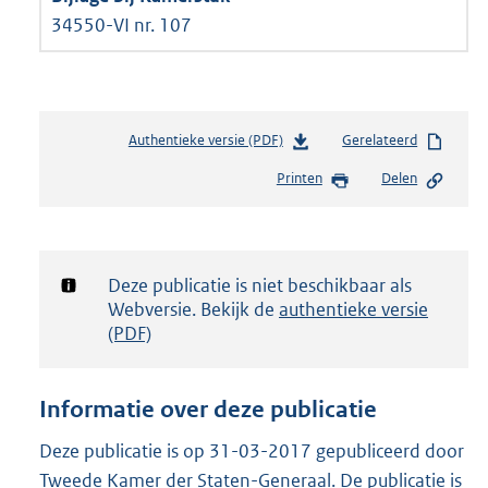
34550-VI nr. 107
Authentieke versie (PDF)
b
Gerelateerd
e
Printen
Delen
s
t
a
n
d
Notificatie:
Deze publicatie is niet beschikbaar als
s
Webversie. Bekijk de
authentieke versie
g
(PDF)
r
o
o
Informatie over deze publicatie
t
t
Deze publicatie is op 31-03-2017 gepubliceerd door
e
Tweede Kamer der Staten-Generaal. De publicatie is
: