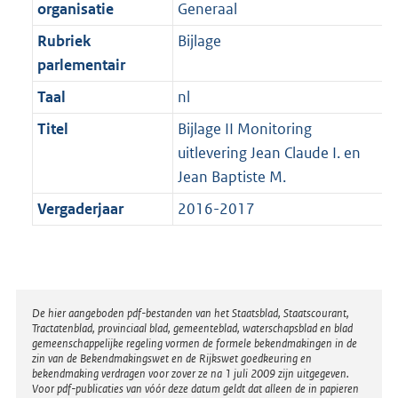
t
organisatie
Generaal
b
Rubriek
Bijlage
parlementair
Taal
nl
Titel
Bijlage II Monitoring
uitlevering Jean Claude I. en
Jean Baptiste M.
Vergaderjaar
2016-2017
Disclaimer
De hier aangeboden pdf-bestanden van het Staatsblad, Staatscourant,
Tractatenblad, provinciaal blad, gemeenteblad, waterschapsblad en blad
gemeenschappelijke regeling vormen de formele bekendmakingen in de
zin van de Bekendmakingswet en de Rijkswet goedkeuring en
bekendmaking verdragen voor zover ze na 1 juli 2009 zijn uitgegeven.
Voor pdf-publicaties van vóór deze datum geldt dat alleen de in papieren