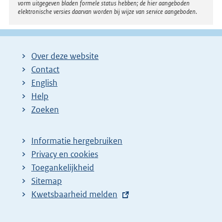
vorm uitgegeven bladen formele status hebben; de hier aangeboden
elektronische versies daarvan worden bij wijze van service aangeboden.
Over deze website
Contact
English
Help
Zoeken
Informatie hergebruiken
Privacy en cookies
Toegankelijkheid
Sitemap
E
Kwetsbaarheid melden
x
t