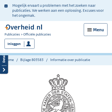
Ter
Mogelijk ervaart u problemen met het zoeken naar
informatie:
publicaties. We werken aan een oplossing. Excuses voor
het ongemak.
Menu
U
Publicaties
Officiële publicaties
bent
Inloggen
nu
hier:
Home
Bijlage 803583
Informatie over publicatie