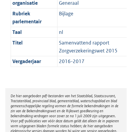
t
organisatie
Generaal
b
Rubriek
Bijlage
parlementair
Taal
nl
Titel
Samenvattend rapport
Zorgverzekeringswet 2015
Vergaderjaar
2016-2017
Disclaimer
De hier aangeboden pdf-bestanden van het Staatsblad, Staatscourant,
Tractatenblad, provinciaal blad, gemeenteblad, waterschapsblad en blad
gemeenschappelijke regeling vormen de formele bekendmakingen in de
zin van de Bekendmakingswet en de Rijkswet goedkeuring en
bekendmaking verdragen voor zover ze na 1 juli 2009 zijn uitgegeven.
Voor pdf-publicaties van vóór deze datum geldt dat alleen de in papieren
vorm uitgegeven bladen formele status hebben; de hier aangeboden
elektronische versies daarvan worden bij wijze van service aangeboden.