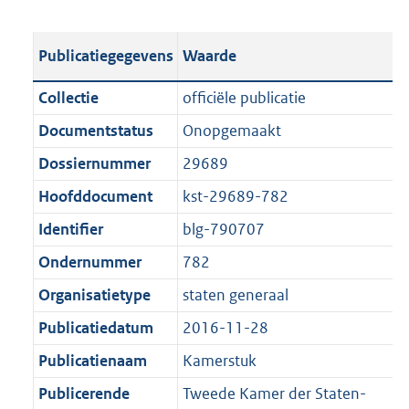
s
e
b
o
t
s
l
o
Publicatiegegevens
Waarde
a
t
i
t
n
a
c
t
Collectie
officiële publicatie
d
n
a
e
Documentstatus
Onopgemaakt
s
d
t
:
g
s
Dossiernummer
29689
i
4
r
g
e
4
Hoofddocument
kst-29689-782
o
r
i
4
Identifier
blg-790707
o
o
n
K
t
o
Ondernummer
782
f
b
t
t
o
Organisatietype
staten generaal
e
t
r
Publicatiedatum
2016-11-28
:
e
m
1
:
Publicatienaam
Kamerstuk
a
K
1
a
Publicerende
Tweede Kamer der Staten-
b
K