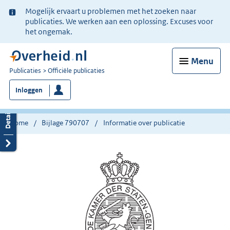
Ter
Mogelijk ervaart u problemen met het zoeken naar
informatie:
publicaties. We werken aan een oplossing. Excuses voor
het ongemak.
Menu
U
Publicaties
Officiële publicaties
bent
Inloggen
nu
hier:
Home
Bijlage 790707
Informatie over publicatie