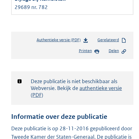
29689 nr. 782
Authentieke versie (PDF)
b
Gerelateerd
e
Printen
Delen
s
t
a
n
d
Notificatie:
Deze publicatie is niet beschikbaar als
s
Webversie. Bekijk de
authentieke versie
g
(PDF)
r
o
o
Informatie over deze publicatie
t
t
Deze publicatie is op 28-11-2016 gepubliceerd door
e
Tweede Kamer der Staten-Generaal. De publicatie is
: