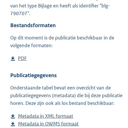
4
van het type Bijlage en heeft als identifier "blg-
4
790707".
4
K
Bestandsformaten
b
Op dit moment is de publicatie beschikbaar in de
volgende formaten:
D
PDF
b
o
e
w
s
Publicatiegegevens
n
t
Onderstaande tabel bevat een overzicht van de
l
a
publicatiegegevens (metadata) die bij deze publicatie
o
n
horen. Deze zijn ook als los bestand beschikbaar:
a
d
d
s
Metadata in XML formaat
b
p
g
Metadata in OWMS formaat
e
b
u
r