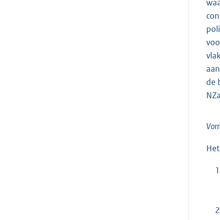
waa
con
pol
voo
vla
aan
de 
NZa
Vorm
Het
1
2