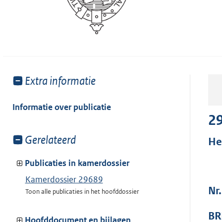
Toon
Extra informatie
meer
van:
Informatie over publicatie
2
Toon
Gerelateerd
He
meer
van:
Publicaties in kamerdossier
Kamerdossier 29689
Nr
Toon alle publicaties in het hoofddossier
BR
Hoofddocument en bijlagen