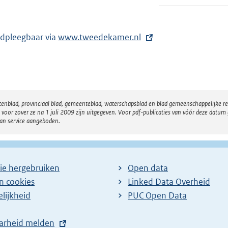
dpleegbaar via
E
www.tweedekamer.nl
x
t
e
r
atenblad, provinciaal blad, gemeenteblad, waterschapsblad en blad gemeenschappelijke 
n
 zover ze na 1 juli 2009 zijn uitgegeven. Voor pdf-publicaties van vóór deze datum g
e
van service aangeboden.
l
i
n
ie hergebruiken
Open data
k
en cookies
Linked Data Overheid
:
lijkheid
PUC Open Data
arheid melden