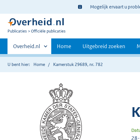
Ter
Mogelijk ervaart u prob
informatie:
U
Publicaties
Officiële publicaties
bent
Primaire
nu
Andere
Overheid.nl
Home
Uitgebreid zoeken
M
hier:
sites
navigatie
binnen
U bent hier:
Home
Kamerstuk 29689, nr. 782
K
Dat
28-