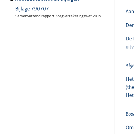
Bijlage 790707
Aan
Samenvattend rapport Zorgverzekeringswet 2015
Den
De 
uit
Alg
Het
(th
Het
Bood
Omd