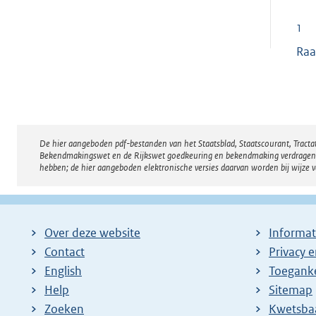
1
Raa
De hier aangeboden pdf-bestanden van het Staatsblad, Staatscourant, Tract
Disclaimer
Bekendmakingswet en de Rijkswet goedkeuring en bekendmaking verdragen voor
hebben; de hier aangeboden elektronische versies daarvan worden bij wijze 
Over deze website
Informat
Contact
Privacy 
English
Toeganke
Help
Sitemap
Zoeken
E
Kwetsba