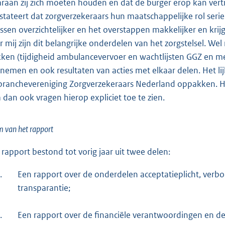
raan zij zich moeten houden en dat de burger erop kan vertr
stateert dat zorgverzekeraars hun maatschappelijke rol ser
issen overzichtelijker en het overstappen makkelijker en kri
r mij zijn dit belangrijke onderdelen van het zorgstelsel. 
kken (tijdigheid ambulancevervoer en wachtlijsten GGZ en med
nemen en ook resultaten van acties met elkaar delen. Het li
branchevereniging Zorgverzekeraars Neder
land oppakken. He
 dan ook vragen hierop expliciet toe te zien.
 van het rapport
 rapport bestond tot vorig jaar uit twee delen:
.
Een rapport over de onderdelen acceptatieplicht, verbod
transparantie;
.
Een rapport over de financiële verantwoordingen en de