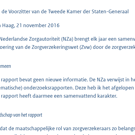
o
o
 de Voorzitter van de Tweede Kamer der Staten-Generaal
t
 Haag, 21 november 2016
t
e
Nederlandse Zorgautoriteit (NZa) brengt elk jaar een samenv
:
voering van de Zorgverzekeringswet (Zvw) door de zorgverzeke
4
1
emeen
K
b
 rapport bevat geen nieuwe informatie. De NZa verwijst in h
ematische) onderzoeksrapporten. Deze heb ik het afgelopen j
 rapport heeft daarmee een samenvattend karakter.
schap van het rapport
at de maatschappelijke rol van zorgverzekeraars zo belangrijk