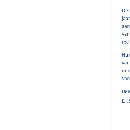
De 
jaa
aan
van
rec
Nu 
van
ond
Van
De M
E.I.