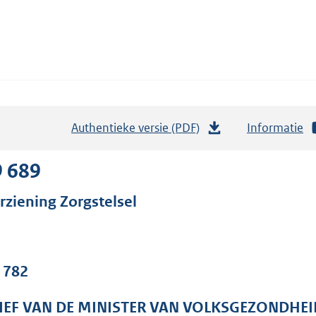
Authentieke versie (PDF)
b
Informatie
e
s
9 689
t
rziening Zorgstelsel
a
n
d
s
. 782
g
r
IEF VAN DE MINISTER VAN VOLKSGEZONDHEI