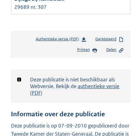
29689 nr. 307
Authentieke versie (PDF)
b
Gerelateerd
e
Printen
Delen
s
t
a
n
d
Notificatie:
Deze publicatie is niet beschikbaar als
s
Webversie. Bekijk de
authentieke versie
g
(PDF)
r
o
o
Informatie over deze publicatie
t
t
Deze publicatie is op 07-09-2010 gepubliceerd door
e
Tweede Kamer der Staten-Generaal. De publicatie is
: