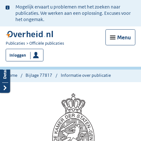
Ter
Mogelijk ervaart u problemen met het zoeken naar
informatie:
publicaties. We werken aan een oplossing. Excuses voor
het ongemak.
Menu
U
Publicaties
Officiële publicaties
bent
Inloggen
nu
hier:
Home
Bijlage 77817
Informatie over publicatie