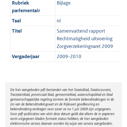
t
Rubriek
Bijlage
b
parlementair
Taal
nl
Titel
Samenvattend rapport
Rechtmatigheid uitvoering
Zorgverzekeringswet 2009
Vergaderjaar
2009-2010
Disclaimer
De hier aangeboden pdf-bestanden van het Staatsblad, Staatscourant,
Tractatenblad, provinciaal blad, gemeenteblad, waterschapsblad en blad
gemeenschappelijke regeling vormen de formele bekendmakingen in de
zin van de Bekendmakingswet en de Rijkswet goedkeuring en
bekendmaking verdragen voor zover ze na 1 juli 2009 zijn uitgegeven.
Voor pdf-publicaties van vóór deze datum geldt dat alleen de in papieren
vorm uitgegeven bladen formele status hebben; de hier aangeboden
elektronische versies daarvan worden bij wijze van service aangeboden.