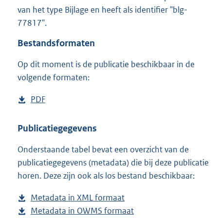
2
van het type Bijlage en heeft als identifier "blg-
0
77817".
6
K
Bestandsformaten
b
Op dit moment is de publicatie beschikbaar in de
volgende formaten:
D
PDF
b
o
e
w
s
Publicatiegegevens
n
t
Onderstaande tabel bevat een overzicht van de
l
a
publicatiegegevens (metadata) die bij deze publicatie
o
n
horen. Deze zijn ook als los bestand beschikbaar:
a
d
d
s
Metadata in XML formaat
b
p
g
Metadata in OWMS formaat
e
b
u
r