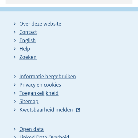
Over deze website
Contact
English
Help
Zoeken
Informatie hergebruiken
Privacy en cookies
Toegankelijkheid
Sitemap
E
Kwetsbaarheid melden
x
t
Open data
e
Linked Data Overheid