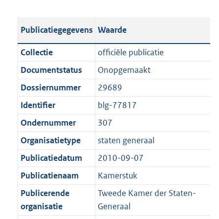
s
e
b
o
t
s
l
o
Publicatiegegevens
Waarde
a
t
i
t
n
a
c
t
Collectie
officiële publicatie
d
n
a
e
Documentstatus
Onopgemaakt
s
d
t
:
g
s
Dossiernummer
29689
i
2
r
g
e
0
Identifier
blg-77817
o
r
i
6
Ondernummer
307
o
o
n
K
t
o
Organisatietype
staten generaal
f
b
t
t
o
Publicatiedatum
2010-09-07
e
t
r
Publicatienaam
Kamerstuk
:
e
m
1
:
Publicerende
Tweede Kamer der Staten-
a
K
1
organisatie
Generaal
a
b
K