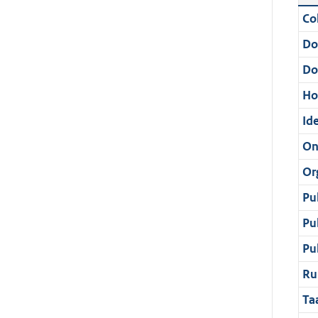
Col
Do
Do
Ho
Ide
On
Or
Pu
Pu
Pu
Ru
Ta