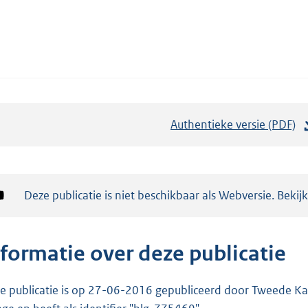
Authentieke versie (PDF)
b
e
s
t
Notificatie:
Deze publicatie is niet beschikbaar als Webversie. Bekij
a
n
d
nformatie over deze publicatie
s
g
e publicatie is op 27-06-2016 gepubliceerd door Tweede Kam
r