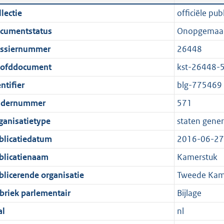
n
a
i
t
lectie
officiële publ
d
n
c
t
cumentstatus
Onopgemaa
s
d
a
e
g
s
t
:
ssiernummer
26448
r
g
i
1
ofddocument
kst-26448-
o
r
e
,
ntifier
blg-775469
o
o
i
1
t
o
n
M
dernummer
571
t
t
f
b
ganisatietype
staten gener
e
t
o
blicatiedatum
2016-06-27
:
e
r
1
:
m
blicatienaam
Kamerstuk
K
1
a
blicerende organisatie
Tweede Kame
b
K
a
briek parlementair
Bijlage
b
t
al
nl