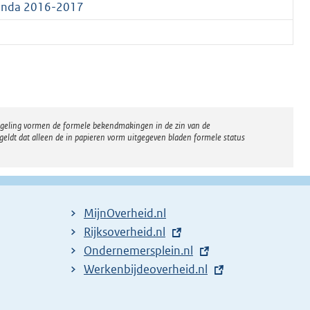
enda 2016-2017
regeling vormen de formele bekendmakingen in de zin van de
eldt dat alleen de in papieren vorm uitgegeven bladen formele status
MijnOverheid.nl
E
Rijksoverheid.nl
x
E
Ondernemersplein.nl
t
x
E
Werkenbijdeoverheid.nl
e
t
x
r
e
t