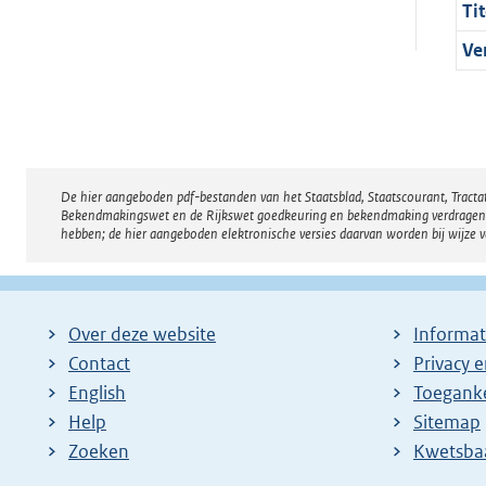
Tit
Ve
De hier aangeboden pdf-bestanden van het Staatsblad, Staatscourant, Tract
Disclaimer
Bekendmakingswet en de Rijkswet goedkeuring en bekendmaking verdragen voor
hebben; de hier aangeboden elektronische versies daarvan worden bij wijze 
Over deze website
Informat
Contact
Privacy 
English
Toeganke
Help
Sitemap
Zoeken
E
Kwetsba
x