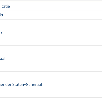
icatie
kt
571
aal
r der Staten-Generaal