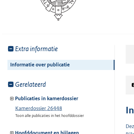
Toon
Extra informatie
meer
van:
Informatie over publicatie
Toon
Gerelateerd
meer
van:
Publicaties in kamerdossier
I
Kamerdossier 26448
Toon alle publicaties in het hoofddossier
Dez
Hoofddocument en bijlagen