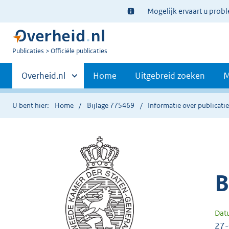
Ter
Mogelijk ervaart u prob
informatie:
U
Publicaties
Officiële publicaties
bent
Primaire
nu
Andere
Overheid.nl
Home
Uitgebreid zoeken
M
hier:
sites
navigatie
binnen
U bent hier:
Home
Bijlage 775469
Informatie over publicati
B
Dat
27-