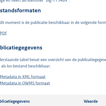
lage en heeft als identifier "blg-775469".
o
o
standsformaten
t
t
dit moment is de publicatie beschikbaar in de volgende for
e
:
D
PDF
b
1
o
e
,
w
s
blicatiegegevens
1
n
t
M
l
a
erstaande tabel bevat een overzicht van de publicatiegegeven
b
o
n
 als los bestand beschikbaar:
a
d
Metadata in XML formaat
b
d
s
Metadata in OWMS formaat
e
b
p
g
s
e
u
r
t
s
b
o
blicatiegegevens
Waarde
a
t
l
o