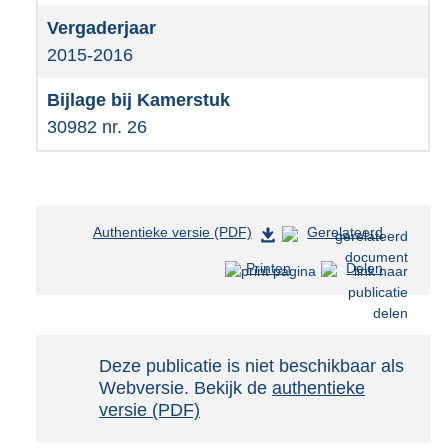
2015-2016
30982 nr. 26
Authentieke versie (PDF)
b
Gerelateerd
e
Printen
Delen
s
t
a
n
d
Notificatie:
Deze publicatie is niet beschikbaar als
s
Webversie. Bekijk de
authentieke
g
versie (PDF)
r
o