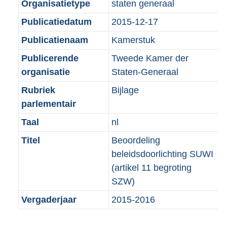
r
Organisatietype
staten generaal
e
t
m
Publicatiedatum
2015-12-17
:
e
a
1
:
Publicatienaam
Kamerstuk
a
K
1
t
Publicerende
Tweede Kamer der
b
K
organisatie
Staten-Generaal
b
Rubriek
Bijlage
parlementair
Taal
nl
Titel
Beoordeling
beleidsdoorlichting SUWI
(artikel 11 begroting
SZW)
Vergaderjaar
2015-2016