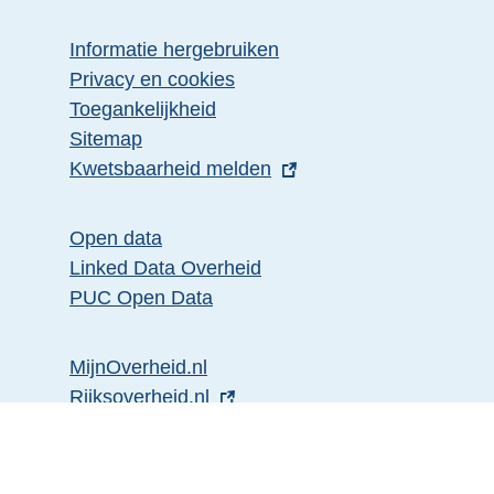
Informatie hergebruiken
Privacy en cookies
Toegankelijkheid
Sitemap
E
Kwetsbaarheid melden
x
t
Open data
e
Linked Data Overheid
r
PUC Open Data
n
e
MijnOverheid.nl
l
E
Rijksoverheid.nl
i
x
E
Ondernemersplein.nl
n
t
x
E
Werkenbijdeoverheid.nl
k
e
t
x