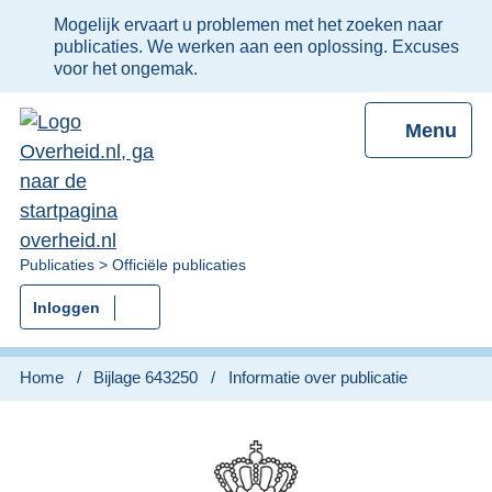
Ter
Mogelijk ervaart u problemen met het zoeken naar
informatie:
publicaties. We werken aan een oplossing. Excuses
voor het ongemak.
Menu
U
Publicaties
Officiële publicaties
bent
Inloggen
nu
hier:
Home
Bijlage 643250
Informatie over publicatie