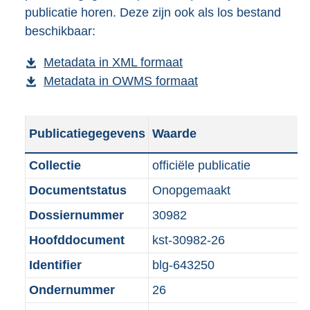
publicatie horen. Deze zijn ook als los bestand
a
d
beschikbaar:
d
s
p
g
Metadata in XML formaat
b
u
r
Metadata in OWMS formaat
e
b
b
o
s
e
l
o
t
s
i
t
Publicatiegegevens
Waarde
a
t
c
t
n
a
a
e
Collectie
officiële publicatie
d
n
t
:
Documentstatus
Onopgemaakt
s
d
i
3
g
s
Dossiernummer
30982
e
8
r
g
i
6
Hoofddocument
kst-30982-26
o
r
n
K
Identifier
blg-643250
o
o
f
b
t
o
Ondernummer
26
o
t
t