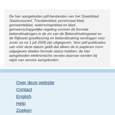
Disclaimer
De hier aangeboden pdf-bestanden van het Staatsblad,
Staatscourant, Tractatenblad, provinciaal blad,
gemeenteblad, waterschapsblad en blad
gemeenschappelijke regeling vormen de formele
bekendmakingen in de zin van de Bekendmakingswet en
de Rijkswet goedkeuring en bekendmaking verdragen voor
zover ze na 1 juli 2009 zijn uitgegeven. Voor pdf-publicaties
van vóór deze datum geldt dat alleen de in papieren vorm
uitgegeven bladen formele status hebben; de hier
aangeboden elektronische versies daarvan worden bij
wijze van service aangeboden.
Over deze website
Contact
English
Help
Zoeken