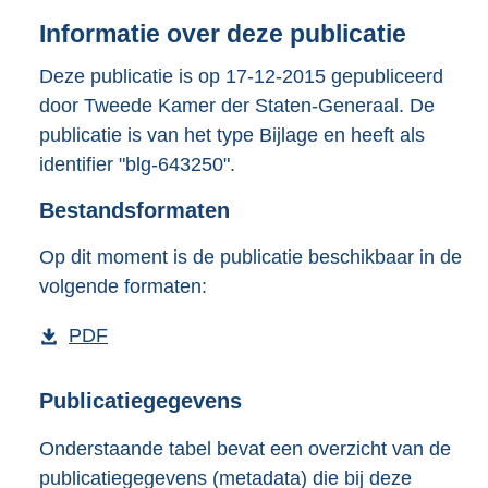
o
Informatie over deze publicatie
t
t
Deze publicatie is op 17-12-2015 gepubliceerd
e
door Tweede Kamer der Staten-Generaal. De
:
3
publicatie is van het type Bijlage en heeft als
8
identifier "blg-643250".
6
K
Bestandsformaten
b
Op dit moment is de publicatie beschikbaar in de
volgende formaten:
D
PDF
b
o
e
w
s
Publicatiegegevens
n
t
Onderstaande tabel bevat een overzicht van de
l
a
publicatiegegevens (metadata) die bij deze
o
n