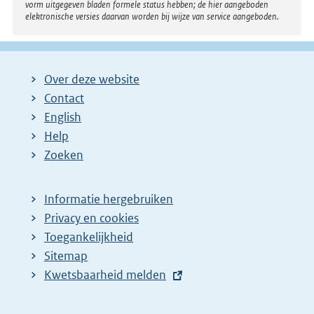
vorm uitgegeven bladen formele status hebben; de hier aangeboden
elektronische versies daarvan worden bij wijze van service aangeboden.
Over deze website
Contact
English
Help
Zoeken
Informatie hergebruiken
Privacy en cookies
Toegankelijkheid
Sitemap
E
Kwetsbaarheid melden
x
t