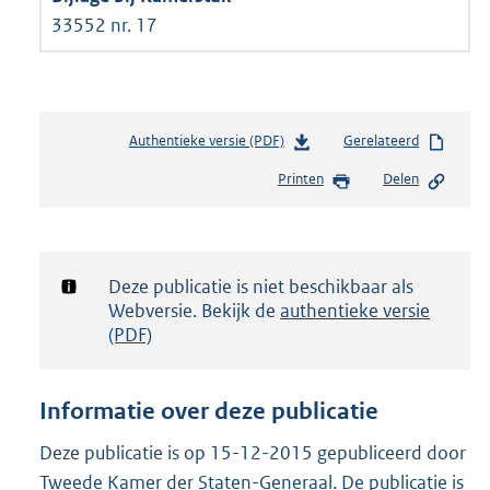
33552 nr. 17
Authentieke versie (PDF)
b
Gerelateerd
e
Printen
Delen
s
t
a
n
d
Notificatie:
Deze publicatie is niet beschikbaar als
s
Webversie. Bekijk de
authentieke versie
g
(PDF)
r
o
o
Informatie over deze publicatie
t
t
Deze publicatie is op 15-12-2015 gepubliceerd door
e
Tweede Kamer der Staten-Generaal. De publicatie is
: