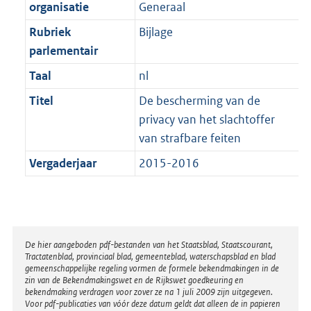
t
organisatie
Generaal
b
Rubriek
Bijlage
parlementair
Taal
nl
Titel
De bescherming van de
privacy van het slachtoffer
van strafbare feiten
Vergaderjaar
2015-2016
Disclaimer
De hier aangeboden pdf-bestanden van het Staatsblad, Staatscourant,
Tractatenblad, provinciaal blad, gemeenteblad, waterschapsblad en blad
gemeenschappelijke regeling vormen de formele bekendmakingen in de
zin van de Bekendmakingswet en de Rijkswet goedkeuring en
bekendmaking verdragen voor zover ze na 1 juli 2009 zijn uitgegeven.
Voor pdf-publicaties van vóór deze datum geldt dat alleen de in papieren