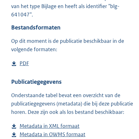
2
van het type Bijlage en heeft als identifier "blg-
5
641047".
7
K
Bestandsformaten
b
Op dit moment is de publicatie beschikbaar in de
volgende formaten:
D
PDF
b
o
e
w
s
Publicatiegegevens
n
t
Onderstaande tabel bevat een overzicht van de
l
a
publicatiegegevens (metadata) die bij deze publicatie
o
n
horen. Deze zijn ook als los bestand beschikbaar:
a
d
d
s
Metadata in XML formaat
b
p
g
Metadata in OWMS formaat
e
b
u
r