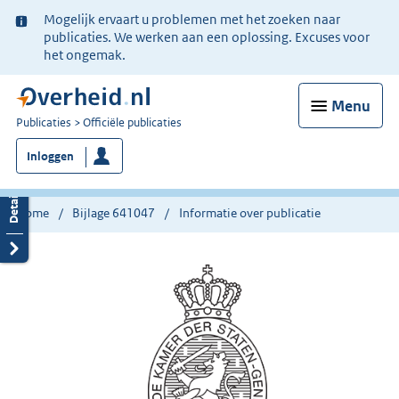
Ter
Mogelijk ervaart u problemen met het zoeken naar
informatie:
publicaties. We werken aan een oplossing. Excuses voor
het ongemak.
Menu
U
Publicaties
Officiële publicaties
bent
Inloggen
nu
hier:
Home
Bijlage 641047
Informatie over publicatie