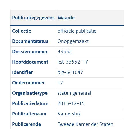
s
e
b
o
t
s
l
o
Publicatiegegevens
Waarde
a
t
i
t
n
a
c
t
Collectie
officiële publicatie
d
n
a
e
Documentstatus
Onopgemaakt
s
d
t
:
g
s
Dossiernummer
33552
i
2
r
g
e
5
Hoofddocument
kst-33552-17
o
r
i
7
Identifier
blg-641047
o
o
n
K
t
o
Ondernummer
17
f
b
t
t
o
Organisatietype
staten generaal
e
t
r
Publicatiedatum
2015-12-15
:
e
m
1
:
Publicatienaam
Kamerstuk
a
K
1
a
Publicerende
Tweede Kamer der Staten-
b
K