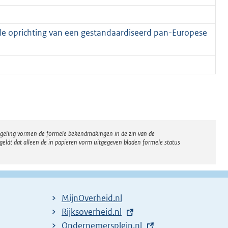
 de oprichting van een gestandaardiseerd pan-Europese
regeling vormen de formele bekendmakingen in de zin van de
eldt dat alleen de in papieren vorm uitgegeven bladen formele status
MijnOverheid.nl
E
Rijksoverheid.nl
x
E
Ondernemersplein.nl