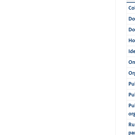
Col
Do
Do
Ho
Ide
On
Or
Pu
Pu
Pu
or
Ru
pa