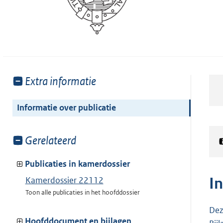
Toon
Extra informatie
meer
van:
Informatie over publicatie
Toon
Gerelateerd
meer
van:
Publicaties in kamerdossier
I
Kamerdossier 22112
Toon alle publicaties in het hoofddossier
Dez
Hoofddocument en bijlagen