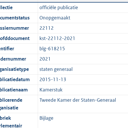
n
a
i
t
lectie
officiële publicatie
d
n
c
t
cumentstatus
Onopgemaakt
s
d
a
e
g
s
t
:
ssiernummer
22112
r
g
i
6
ofddocument
kst-22112-2021
o
r
e
2
ntifier
blg-618215
o
o
i
K
t
o
n
b
dernummer
2021
t
t
f
ganisatietype
staten generaal
e
t
o
blicatiedatum
2015-11-13
:
e
r
1
:
m
blicatienaam
Kamerstuk
K
1
a
blicerende
Tweede Kamer der Staten-Generaal
b
K
a
ganisatie
b
t
briek
Bijlage
rlementair