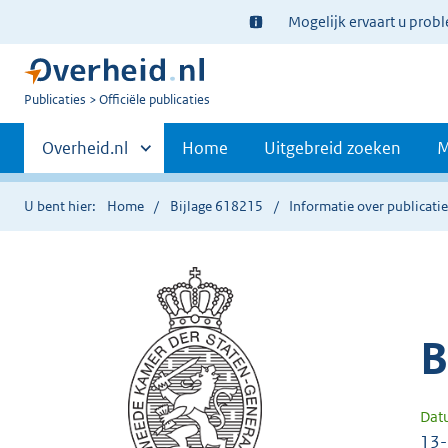
Ter
Mogelijk ervaart u prob
informatie:
U
Publicaties
Officiële publicaties
bent
Primaire
nu
Andere
Overheid.nl
Home
Uitgebreid zoeken
M
hier:
sites
navigatie
binnen
U bent hier:
Home
Bijlage 618215
Informatie over publicati
B
Dat
13-