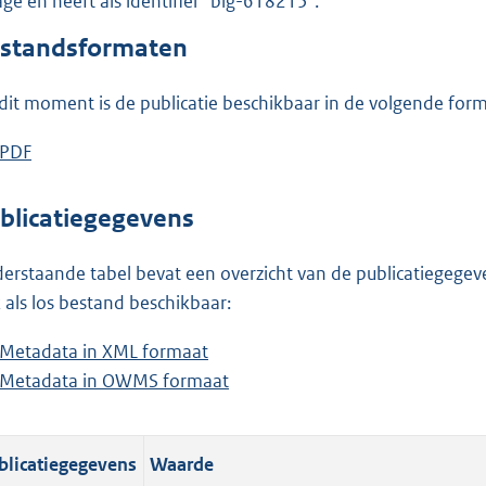
lage en heeft als identifier "blg-618215".
o
o
standsformaten
t
t
dit moment is de publicatie beschikbaar in de volgende for
e
:
D
PDF
b
6
o
e
2
w
s
blicatiegegevens
K
n
t
b
l
a
erstaande tabel bevat een overzicht van de publicatiegegeven
o
n
 als los bestand beschikbaar:
a
d
Metadata in XML formaat
b
d
s
Metadata in OWMS formaat
e
b
p
g
s
e
u
r
t
s
b
o
blicatiegegevens
Waarde
a
t
l
o