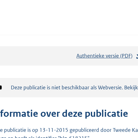
Authentieke versie (PDF)
b
e
s
t
Notificatie:
Deze publicatie is niet beschikbaar als Webversie. Bekij
a
n
d
nformatie over deze publicatie
s
g
e publicatie is op 13-11-2015 gepubliceerd door Tweede Kam
r