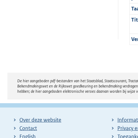
Ta
Tit
Ve
De hier aangeboden pdf-bestanden van het Staatsblad, Staatscourant, Tract
Disclaimer
Bekendmakingswet en de Rijkswet goedkeuring en bekendmaking verdragen voor
hebben; de hier aangeboden elektronische versies daarvan worden bij wijze 
Over deze website
Informat
Contact
Privacy 
English
Toeganke