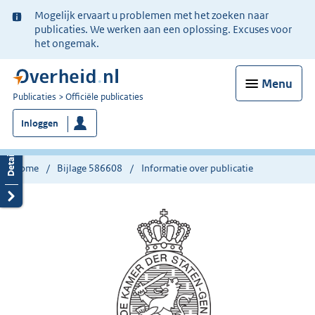
Ter
Mogelijk ervaart u problemen met het zoeken naar
informatie:
publicaties. We werken aan een oplossing. Excuses voor
het ongemak.
Menu
U
Publicaties
Officiële publicaties
bent
Inloggen
nu
hier:
Home
Bijlage 586608
Informatie over publicatie