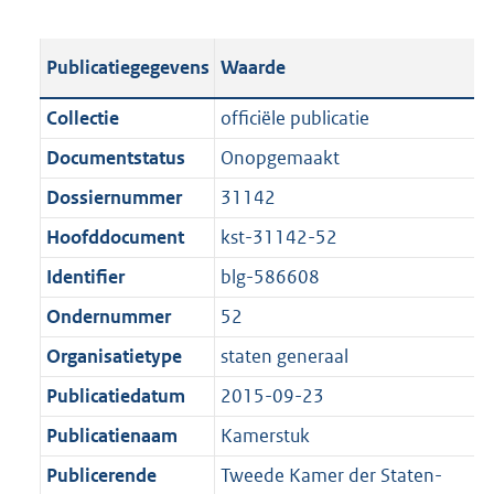
s
e
b
o
t
s
l
o
Publicatiegegevens
Waarde
a
t
i
t
n
a
c
t
Collectie
officiële publicatie
d
n
a
e
Documentstatus
Onopgemaakt
s
d
t
:
g
s
Dossiernummer
31142
i
1
r
g
e
9
Hoofddocument
kst-31142-52
o
r
i
5
Identifier
blg-586608
o
o
n
K
t
o
Ondernummer
52
f
b
t
t
o
Organisatietype
staten generaal
e
t
r
Publicatiedatum
2015-09-23
:
e
m
1
:
Publicatienaam
Kamerstuk
a
K
1
a
Publicerende
Tweede Kamer der Staten-
b
K