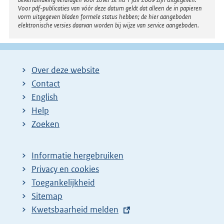
Voor pdf-publicaties van vóór deze datum geldt dat alleen de in papieren
vorm uitgegeven bladen formele status hebben; de hier aangeboden
elektronische versies daarvan worden bij wijze van service aangeboden.
Over deze website
Contact
English
Help
Zoeken
Informatie hergebruiken
Privacy en cookies
Toegankelijkheid
Sitemap
E
Kwetsbaarheid melden
x