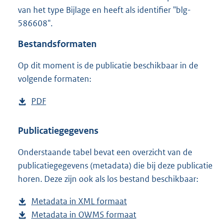
1
van het type Bijlage en heeft als identifier "blg-
9
586608".
5
K
Bestandsformaten
b
Op dit moment is de publicatie beschikbaar in de
volgende formaten:
D
PDF
b
o
e
w
s
Publicatiegegevens
n
t
Onderstaande tabel bevat een overzicht van de
l
a
publicatiegegevens (metadata) die bij deze publicatie
o
n
horen. Deze zijn ook als los bestand beschikbaar:
a
d
d
s
Metadata in XML formaat
b
p
g
Metadata in OWMS formaat
e
b
u
r