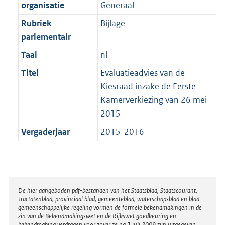
t
organisatie
Generaal
b
Rubriek
Bijlage
parlementair
Taal
nl
Titel
Evaluatieadvies van de
Kiesraad inzake de Eerste
Kamerverkiezing van 26 mei
2015
Vergaderjaar
2015-2016
Disclaimer
De hier aangeboden pdf-bestanden van het Staatsblad, Staatscourant,
Tractatenblad, provinciaal blad, gemeenteblad, waterschapsblad en blad
gemeenschappelijke regeling vormen de formele bekendmakingen in de
zin van de Bekendmakingswet en de Rijkswet goedkeuring en
bekendmaking verdragen voor zover ze na 1 juli 2009 zijn uitgegeven.