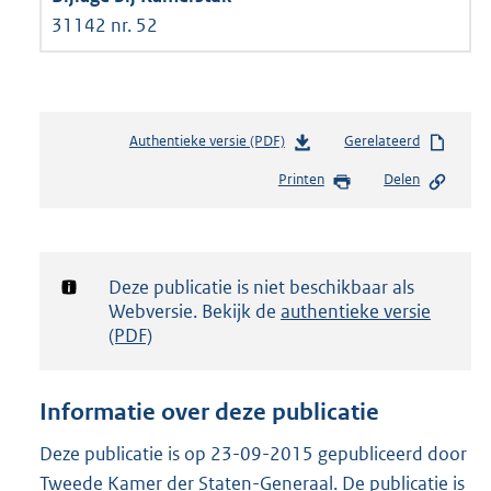
31142 nr. 52
Authentieke versie (PDF)
b
Gerelateerd
e
Printen
Delen
s
t
a
n
d
Notificatie:
Deze publicatie is niet beschikbaar als
s
Webversie. Bekijk de
authentieke versie
g
(PDF)
r
o
o
Informatie over deze publicatie
t
t
Deze publicatie is op 23-09-2015 gepubliceerd door
e
Tweede Kamer der Staten-Generaal. De publicatie is
: