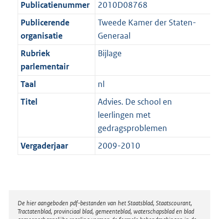
t
Publicatienummer
2010D08768
b
Publicerende
Tweede Kamer der Staten-
organisatie
Generaal
Rubriek
Bijlage
parlementair
Taal
nl
Titel
Advies. De school en
leerlingen met
gedragsproblemen
Vergaderjaar
2009-2010
Disclaimer
De hier aangeboden pdf-bestanden van het Staatsblad, Staatscourant,
Tractatenblad, provinciaal blad, gemeenteblad, waterschapsblad en blad