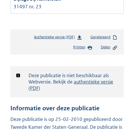
31497 nr. 23
Authentieke versie (PDF)
b
Gerelateerd
e
Printen
Delen
s
t
a
n
d
Notificatie:
Deze publicatie is niet beschikbaar als
s
Webversie. Bekijk de
authentieke versie
g
(PDF)
r
o
o
Informatie over deze publicatie
t
t
Deze publicatie is op 25-02-2010 gepubliceerd door
e
Tweede Kamer der Staten-Generaal. De publicatie is
: