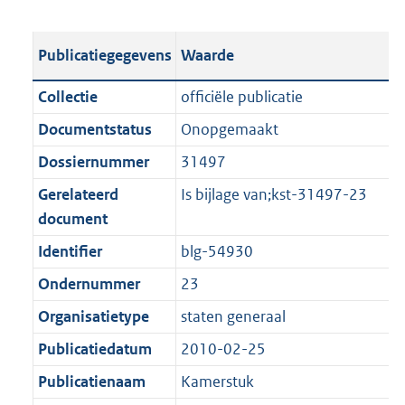
s
e
b
o
t
s
l
o
Publicatiegegevens
Waarde
a
t
i
t
n
a
c
t
Collectie
officiële publicatie
d
n
a
e
Documentstatus
Onopgemaakt
s
d
t
:
g
s
Dossiernummer
31497
i
6
r
g
e
9
Gerelateerd
Is bijlage van;kst-31497-23
o
r
i
6
document
o
o
n
K
Identifier
blg-54930
t
o
f
b
t
t
Ondernummer
23
o
e
t
r
Organisatietype
staten generaal
:
e
m
Publicatiedatum
2010-02-25
1
:
a
K
1
Publicatienaam
Kamerstuk
a
b
K