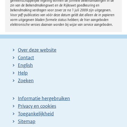
gemeenschappelijke regeling vormen de formele bekendmakingen in de
zin van de Bekendmakingswet en de Rijkswet goedkeuring en
bekendmaking verdragen voor zover ze na 1 juli 2009 zijn uitgegeven.
Voor pdf-publicaties van vóór deze datum geldt dat alleen de in papieren
vorm uitgegeven bladen formele status hebben; de hier aangeboden
elektronische versies daarvan worden bij wijze van service aangeboden.
Over deze website
Contact
English
Help
Zoeken
Informatie hergebruiken
Privacy en cookies
Toegankelijkheid
Sitemap