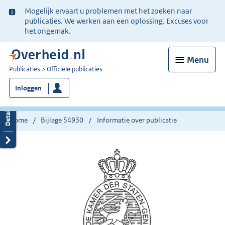
Ter
Mogelijk ervaart u problemen met het zoeken naar
informatie:
publicaties. We werken aan een oplossing. Excuses voor
het ongemak.
Menu
U
Publicaties
Officiële publicaties
bent
Inloggen
nu
hier:
Home
Bijlage 54930
Informatie over publicatie