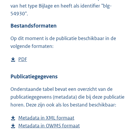
6
van het type Bijlage en heeft als identifier "blg-
9
54930".
6
K
Bestandsformaten
b
Op dit moment is de publicatie beschikbaar in de
volgende formaten:
D
PDF
b
o
e
w
s
Publicatiegegevens
n
t
Onderstaande tabel bevat een overzicht van de
l
a
publicatiegegevens (metadata) die bij deze publicatie
o
n
horen. Deze zijn ook als los bestand beschikbaar:
a
d
d
s
Metadata in XML formaat
b
p
g
Metadata in OWMS formaat
e
b
u
r