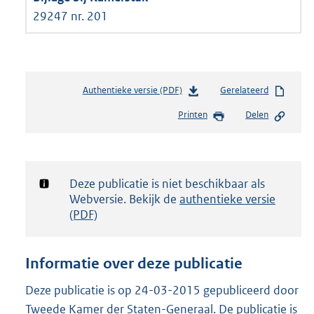
29247 nr. 201
Authentieke versie (PDF)
b
Gerelateerd
e
Printen
Delen
s
t
a
n
d
Notificatie:
Deze publicatie is niet beschikbaar als
s
Webversie. Bekijk de
authentieke versie
g
(PDF)
r
o
o
Informatie over deze publicatie
t
t
Deze publicatie is op 24-03-2015 gepubliceerd door
e
Tweede Kamer der Staten-Generaal. De publicatie is
: