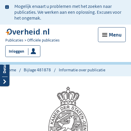
Ter
Mogelijk ervaart u problemen met het zoeken naar
informatie:
publicaties. We werken aan een oplossing. Excuses voor
het ongemak.
Menu
U
Publicaties
Officiële publicaties
bent
Inloggen
nu
hier:
Home
Bijlage 481878
Informatie over publicatie