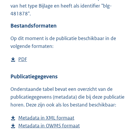
8
van het type Bijlage en heeft als identifier "blg-
5
481878".
5
K
Bestandsformaten
b
Op dit moment is de publicatie beschikbaar in de
volgende formaten:
D
PDF
b
o
e
w
s
Publicatiegegevens
n
t
Onderstaande tabel bevat een overzicht van de
l
a
publicatiegegevens (metadata) die bij deze publicatie
o
n
horen. Deze zijn ook als los bestand beschikbaar:
a
d
d
s
Metadata in XML formaat
b
p
g
Metadata in OWMS formaat
e
b
u
r