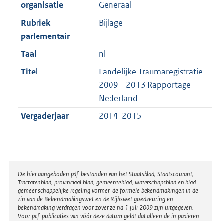
t
organisatie
Generaal
b
Rubriek
Bijlage
parlementair
Taal
nl
Titel
Landelijke Traumaregistratie
2009 - 2013 Rapportage
Nederland
Vergaderjaar
2014-2015
Disclaimer
De hier aangeboden pdf-bestanden van het Staatsblad, Staatscourant,
Tractatenblad, provinciaal blad, gemeenteblad, waterschapsblad en blad
gemeenschappelijke regeling vormen de formele bekendmakingen in de
zin van de Bekendmakingswet en de Rijkswet goedkeuring en
bekendmaking verdragen voor zover ze na 1 juli 2009 zijn uitgegeven.
Voor pdf-publicaties van vóór deze datum geldt dat alleen de in papieren