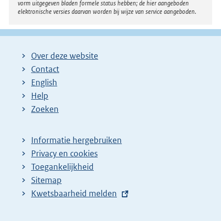
vorm uitgegeven bladen formele status hebben; de hier aangeboden
elektronische versies daarvan worden bij wijze van service aangeboden.
Over deze website
Contact
English
Help
Zoeken
Informatie hergebruiken
Privacy en cookies
Toegankelijkheid
Sitemap
E
Kwetsbaarheid melden
x
t