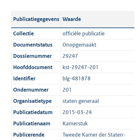
s
e
b
o
t
s
l
o
Publicatiegegevens
Waarde
a
t
i
t
n
a
c
t
Collectie
officiële publicatie
d
n
a
e
Documentstatus
Onopgemaakt
s
d
t
:
g
s
Dossiernummer
29247
i
8
r
g
e
5
Hoofddocument
kst-29247-201
o
r
i
5
Identifier
blg-481878
o
o
n
K
t
o
Ondernummer
201
f
b
t
t
o
Organisatietype
staten generaal
e
t
r
Publicatiedatum
2015-03-24
:
e
m
1
:
Publicatienaam
Kamerstuk
a
K
1
a
Publicerende
Tweede Kamer der Staten-
b
K