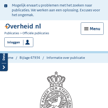
Ter
Mogelijk ervaart u problemen met het zoeken naar
informatie:
publicaties. We werken aan een oplossing. Excuses voor
het ongemak.
Menu
U
Publicaties
Officiële publicaties
bent
Inloggen
nu
hier:
Home
Bijlage 47934
Informatie over publicatie