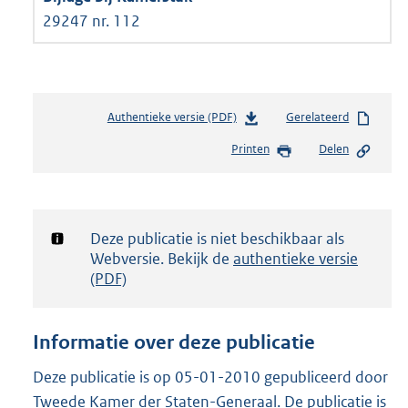
29247 nr. 112
Authentieke versie (PDF)
b
Gerelateerd
e
Printen
Delen
s
t
a
n
d
Notificatie:
Deze publicatie is niet beschikbaar als
s
Webversie. Bekijk de
authentieke versie
g
(PDF)
r
o
o
Informatie over deze publicatie
t
t
Deze publicatie is op 05-01-2010 gepubliceerd door
e
Tweede Kamer der Staten-Generaal. De publicatie is
: