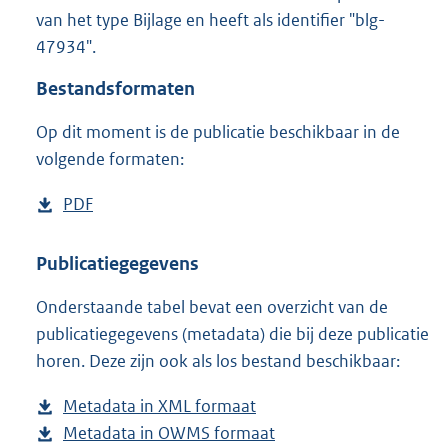
1
van het type Bijlage en heeft als identifier "blg-
,
47934".
8
M
Bestandsformaten
b
Op dit moment is de publicatie beschikbaar in de
volgende formaten:
D
PDF
b
o
e
w
s
Publicatiegegevens
n
t
Onderstaande tabel bevat een overzicht van de
l
a
publicatiegegevens (metadata) die bij deze publicatie
o
n
horen. Deze zijn ook als los bestand beschikbaar:
a
d
d
s
Metadata in XML formaat
b
p
g
Metadata in OWMS formaat
e
b
u
r