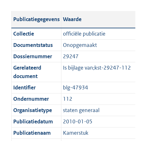
s
e
b
o
t
s
l
o
Publicatiegegevens
Waarde
a
t
i
t
n
a
c
t
Collectie
officiële publicatie
d
n
a
e
Documentstatus
Onopgemaakt
s
d
t
:
g
s
Dossiernummer
29247
i
1
r
g
e
,
Gerelateerd
Is bijlage van;kst-29247-112
o
r
i
8
document
o
o
n
M
Identifier
blg-47934
t
o
f
b
t
t
Ondernummer
112
o
e
t
r
Organisatietype
staten generaal
:
e
m
Publicatiedatum
2010-01-05
1
:
a
K
1
Publicatienaam
Kamerstuk
a
b
K