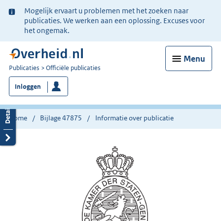
Ter
Mogelijk ervaart u problemen met het zoeken naar
informatie:
publicaties. We werken aan een oplossing. Excuses voor
het ongemak.
Menu
U
Publicaties
Officiële publicaties
bent
Inloggen
nu
hier:
Home
Bijlage 47875
Informatie over publicatie