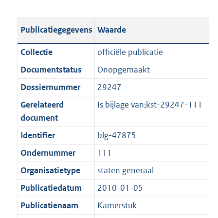
s
e
b
o
t
s
l
o
Publicatiegegevens
Waarde
a
t
i
t
n
a
c
t
Collectie
officiële publicatie
d
n
a
e
Documentstatus
Onopgemaakt
s
d
t
:
g
s
Dossiernummer
29247
i
2
r
g
e
,
Gerelateerd
Is bijlage van;kst-29247-111
o
r
i
4
document
o
o
n
M
Identifier
blg-47875
t
o
f
b
t
t
Ondernummer
111
o
e
t
r
Organisatietype
staten generaal
:
e
m
Publicatiedatum
2010-01-05
1
:
a
K
1
Publicatienaam
Kamerstuk
a
b
K