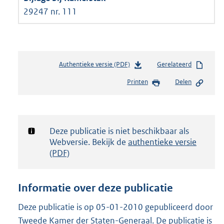
29247 nr. 111
Authentieke versie (PDF)
b
Gerelateerd
e
Printen
Delen
s
t
a
n
d
Notificatie:
Deze publicatie is niet beschikbaar als
s
Webversie. Bekijk de
authentieke versie
g
(PDF)
r
o
o
Informatie over deze publicatie
t
t
Deze publicatie is op 05-01-2010 gepubliceerd door
e
Tweede Kamer der Staten-Generaal. De publicatie is
: