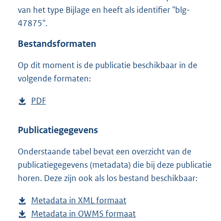
2
van het type Bijlage en heeft als identifier "blg-
,
47875".
4
M
Bestandsformaten
b
Op dit moment is de publicatie beschikbaar in de
volgende formaten:
D
PDF
b
o
e
w
s
Publicatiegegevens
n
t
Onderstaande tabel bevat een overzicht van de
l
a
publicatiegegevens (metadata) die bij deze publicatie
o
n
horen. Deze zijn ook als los bestand beschikbaar:
a
d
d
s
Metadata in XML formaat
b
p
g
Metadata in OWMS formaat
e
b
u
r