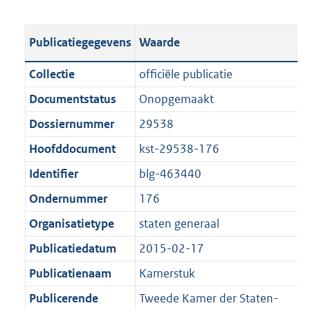
s
e
b
o
t
s
l
o
Publicatiegegevens
Waarde
a
t
i
t
n
a
c
t
Collectie
officiële publicatie
d
n
a
e
Documentstatus
Onopgemaakt
s
d
t
:
g
s
Dossiernummer
29538
i
6
r
g
e
3
Hoofddocument
kst-29538-176
o
r
i
4
Identifier
blg-463440
o
o
n
K
t
o
Ondernummer
176
f
b
t
t
o
Organisatietype
staten generaal
e
t
r
Publicatiedatum
2015-02-17
:
e
m
1
:
Publicatienaam
Kamerstuk
a
K
1
a
Publicerende
Tweede Kamer der Staten-
b
K