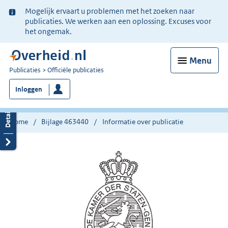
Ter
Mogelijk ervaart u problemen met het zoeken naar
informatie:
publicaties. We werken aan een oplossing. Excuses voor
het ongemak.
Menu
U
Publicaties
Officiële publicaties
bent
Inloggen
nu
hier:
Home
Bijlage 463440
Informatie over publicatie