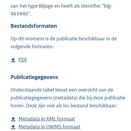
6
van het type Bijlage en heeft als identifier "blg-
3
463440".
4
K
Bestandsformaten
b
Op dit moment is de publicatie beschikbaar in de
volgende formaten:
D
PDF
b
o
e
w
s
Publicatiegegevens
n
t
Onderstaande tabel bevat een overzicht van de
l
a
publicatiegegevens (metadata) die bij deze publicatie
o
n
horen. Deze zijn ook als los bestand beschikbaar:
a
d
d
s
Metadata in XML formaat
b
p
g
Metadata in OWMS formaat
e
b
u
r