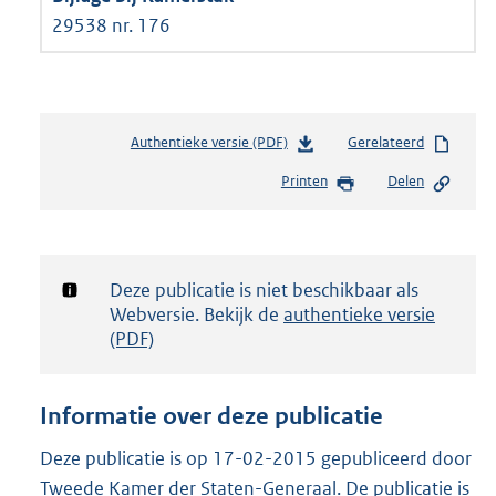
29538 nr. 176
Authentieke versie (PDF)
b
Gerelateerd
e
Printen
Delen
s
t
a
n
d
Notificatie:
Deze publicatie is niet beschikbaar als
s
Webversie. Bekijk de
authentieke versie
g
(PDF)
r
o
o
Informatie over deze publicatie
t
t
Deze publicatie is op 17-02-2015 gepubliceerd door
e
Tweede Kamer der Staten-Generaal. De publicatie is
: