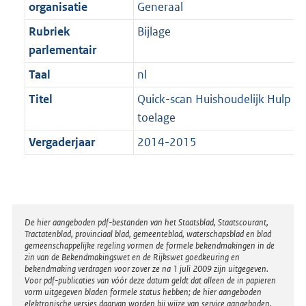
t
organisatie
Generaal
b
Rubriek
Bijlage
parlementair
Taal
nl
Titel
Quick-scan Huishoudelijk Hulp
toelage
Vergaderjaar
2014-2015
Disclaimer
De hier aangeboden pdf-bestanden van het Staatsblad, Staatscourant,
Tractatenblad, provinciaal blad, gemeenteblad, waterschapsblad en blad
gemeenschappelijke regeling vormen de formele bekendmakingen in de
zin van de Bekendmakingswet en de Rijkswet goedkeuring en
bekendmaking verdragen voor zover ze na 1 juli 2009 zijn uitgegeven.
Voor pdf-publicaties van vóór deze datum geldt dat alleen de in papieren
vorm uitgegeven bladen formele status hebben; de hier aangeboden
elektronische versies daarvan worden bij wijze van service aangeboden.