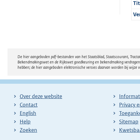
Tit
Ve
De hier aangeboden pdf-bestanden van het Staatsblad, Staatscourant, Tract
Disclaimer
Bekendmakingswet en de Rijkswet goedkeuring en bekendmaking verdragen voor
hebben; de hier aangeboden elektronische versies daarvan worden bij wijze 
Over deze website
Informat
Contact
Privacy 
English
Toeganke
Help
Sitemap
Zoeken
E
Kwetsba
x