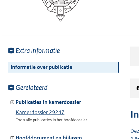
Toon
Extra informatie
meer
van:
Informatie over publicatie
Toon
Gerelateerd
meer
van:
Publicaties in kamerdossier
I
Kamerdossier 29247
Toon alle publicaties in het hoofddossier
Dez
Hoofddocument en bijlagen