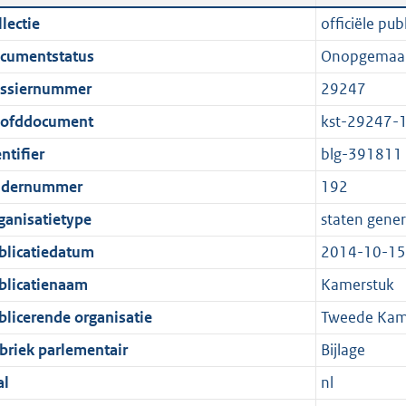
n
a
i
t
lectie
officiële publ
d
n
c
t
cumentstatus
Onopgemaa
s
d
a
e
g
s
t
:
ssiernummer
29247
r
g
i
2
ofddocument
kst-29247-
o
r
e
,
ntifier
blg-391811
o
o
i
1
t
o
n
M
dernummer
192
t
t
f
b
ganisatietype
staten gener
e
t
o
blicatiedatum
2014-10-15
:
e
r
1
:
m
blicatienaam
Kamerstuk
K
1
a
blicerende organisatie
Tweede Kame
b
K
a
briek parlementair
Bijlage
b
t
al
nl