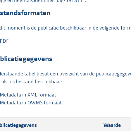
lage en heeft als identifier "blg-391811".
o
o
standsformaten
t
t
dit moment is de publicatie beschikbaar in de volgende for
e
:
D
PDF
b
2
o
e
,
w
s
blicatiegegevens
1
n
t
M
l
a
erstaande tabel bevat een overzicht van de publicatiegegeven
b
o
n
 als los bestand beschikbaar:
a
d
Metadata in XML formaat
b
d
s
Metadata in OWMS formaat
e
b
p
g
s
e
u
r
t
s
b
o
blicatiegegevens
Waarde
a
t
l
o