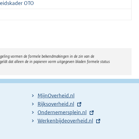
leidskader OTO
regeling vormen de formele bekendmakingen in de zin van de
eldt dat alleen de in papieren vorm uitgegeven bladen formele status
MijnOverheid.nl
E
Rijksoverheid.nl
x
E
Ondernemersplein.nl
t
x
E
Werkenbijdeoverheid.nl
e
t
x
r
e
t