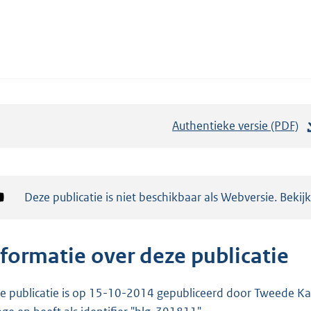
Authentieke versie (PDF)
b
e
s
t
Notificatie:
Deze publicatie is niet beschikbaar als Webversie. Bekij
a
n
d
nformatie over deze publicatie
s
g
e publicatie is op 15-10-2014 gepubliceerd door Tweede Kam
r