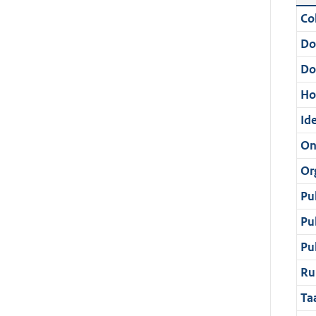
Col
Do
Do
Ho
Ide
On
Or
Pu
Pu
Pu
Ru
Ta