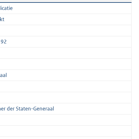
icatie
kt
192
aal
r der Staten-Generaal