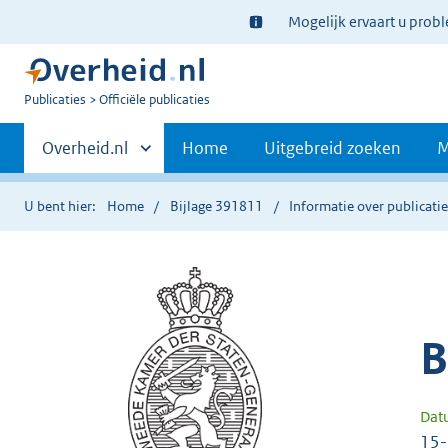
Ter
Mogelijk ervaart u prob
informatie:
U
Publicaties
Officiële publicaties
bent
Primaire
nu
Andere
Overheid.nl
Home
Uitgebreid zoeken
M
hier:
sites
navigatie
binnen
U bent hier:
Home
Bijlage 391811
Informatie over publicati
B
Dat
15-