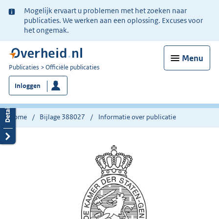
Ter
Mogelijk ervaart u problemen met het zoeken naar
informatie:
publicaties. We werken aan een oplossing. Excuses voor
het ongemak.
Menu
U
Publicaties
Officiële publicaties
bent
Inloggen
nu
hier:
Home
Bijlage 388027
Informatie over publicatie