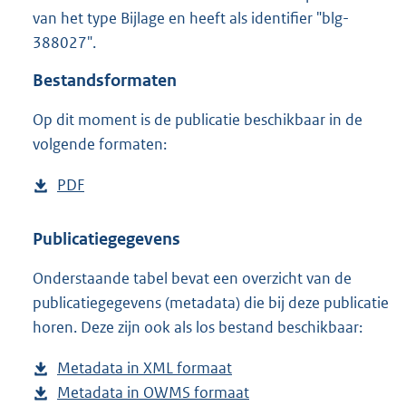
1
van het type Bijlage en heeft als identifier "blg-
5
388027".
7
K
Bestandsformaten
b
Op dit moment is de publicatie beschikbaar in de
volgende formaten:
D
PDF
b
o
e
w
s
Publicatiegegevens
n
t
Onderstaande tabel bevat een overzicht van de
l
a
publicatiegegevens (metadata) die bij deze publicatie
o
n
horen. Deze zijn ook als los bestand beschikbaar:
a
d
d
s
Metadata in XML formaat
b
p
g
Metadata in OWMS formaat
e
b
u
r