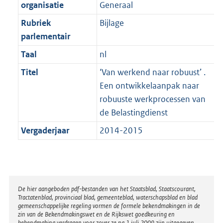
t
organisatie
Generaal
b
Rubriek
Bijlage
parlementair
Taal
nl
Titel
‘Van werkend naar robuust’ .
Een ontwikkelaanpak naar
robuuste werkprocessen van
de Belastingdienst
Vergaderjaar
2014-2015
Disclaimer
De hier aangeboden pdf-bestanden van het Staatsblad, Staatscourant,
Tractatenblad, provinciaal blad, gemeenteblad, waterschapsblad en blad
gemeenschappelijke regeling vormen de formele bekendmakingen in de
zin van de Bekendmakingswet en de Rijkswet goedkeuring en
bekendmaking verdragen voor zover ze na 1 juli 2009 zijn uitgegeven.