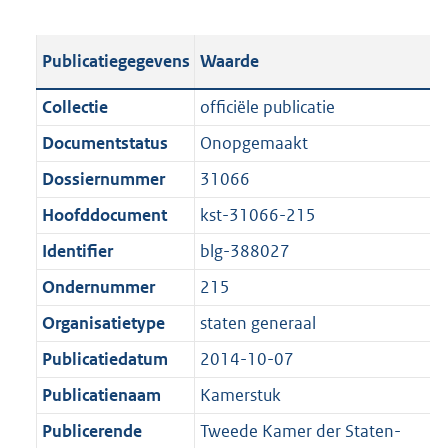
s
e
b
o
t
s
l
o
Publicatiegegevens
Waarde
a
t
i
t
n
a
c
t
Collectie
officiële publicatie
d
n
a
e
Documentstatus
Onopgemaakt
s
d
t
:
g
s
Dossiernummer
31066
i
1
r
g
e
5
Hoofddocument
kst-31066-215
o
r
i
7
Identifier
blg-388027
o
o
n
K
t
o
Ondernummer
215
f
b
t
t
o
Organisatietype
staten generaal
e
t
r
Publicatiedatum
2014-10-07
:
e
m
1
:
Publicatienaam
Kamerstuk
a
K
1
a
Publicerende
Tweede Kamer der Staten-
b
K