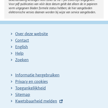
Voor pdf-publicaties van vóór deze datum geldt dat alleen de in papieren
vorm uitgegeven bladen formele status hebben; de hier aangeboden
elektronische versies daarvan worden bij wijze van service aangeboden.
Over deze website
Contact
English
Help
Zoeken
Informatie hergebruiken
Privacy en cookies
Toegankelijkheid
Sitemap
E
Kwetsbaarheid melden
x