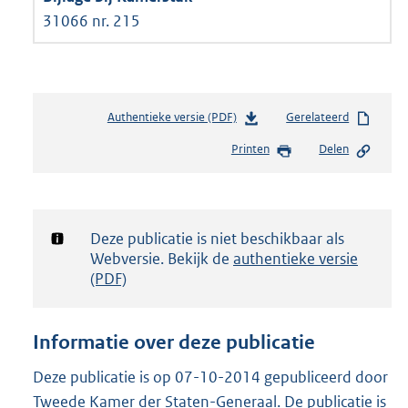
31066 nr. 215
Authentieke versie (PDF)
b
Gerelateerd
e
Printen
Delen
s
t
a
n
d
Notificatie:
Deze publicatie is niet beschikbaar als
s
Webversie. Bekijk de
authentieke versie
g
(PDF)
r
o
o
Informatie over deze publicatie
t
t
Deze publicatie is op 07-10-2014 gepubliceerd door
e
Tweede Kamer der Staten-Generaal. De publicatie is
: