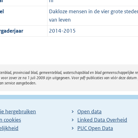
al
nl
el
Dakloze mensen in de vier grote steden:
van leven
rgaderjaar
2014-2015
atenblad, provinciaal blad, gemeenteblad, waterschapsblad en blad gemeenschappelijke 
 zover ze na 1 juli 2009 zijn uitgegeven. Voor pdf-publicaties van vóór deze datum g
van service aangeboden.
ie hergebruiken
Open data
en cookies
Linked Data Overheid
lijkheid
PUC Open Data