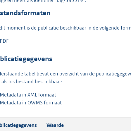
lage en heeft als identifier "blg-385519".
o
o
standsformaten
t
t
dit moment is de publicatie beschikbaar in de volgende for
e
:
D
PDF
b
7
o
e
,
w
s
blicatiegegevens
1
n
t
M
l
a
erstaande tabel bevat een overzicht van de publicatiegegeven
b
o
n
 als los bestand beschikbaar:
a
d
Metadata in XML formaat
b
d
s
Metadata in OWMS formaat
e
b
p
g
s
e
u
r
t
s
b
o
blicatiegegevens
Waarde
a
t
l
o