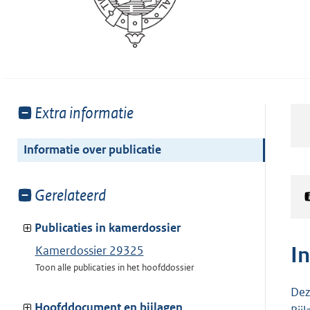
Toon
Extra informatie
meer
van:
Informatie over publicatie
Toon
Gerelateerd
meer
van:
Publicaties in kamerdossier
I
Kamerdossier 29325
Toon alle publicaties in het hoofddossier
Dez
Hoofddocument en bijlagen