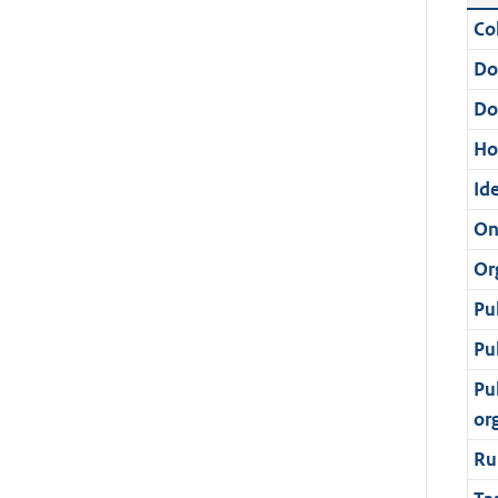
Col
Do
Do
Ho
Ide
On
Or
Pu
Pu
Pu
or
Ru