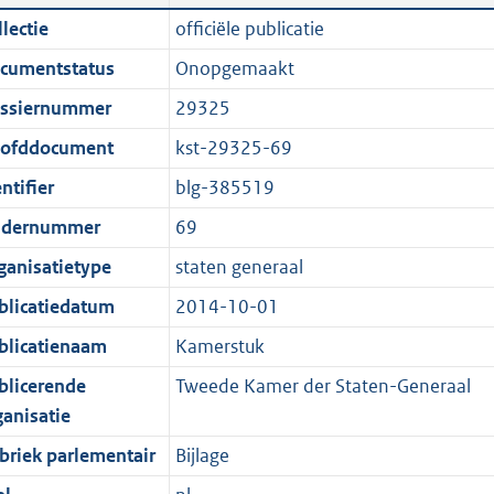
n
a
i
t
lectie
officiële publicatie
d
n
c
t
cumentstatus
Onopgemaakt
s
d
a
e
g
s
t
:
ssiernummer
29325
r
g
i
7
ofddocument
kst-29325-69
o
r
e
,
ntifier
blg-385519
o
o
i
1
t
o
n
M
dernummer
69
t
t
f
b
ganisatietype
staten generaal
e
t
o
blicatiedatum
2014-10-01
:
e
r
1
:
m
blicatienaam
Kamerstuk
K
1
a
blicerende
Tweede Kamer der Staten-Generaal
b
K
a
ganisatie
b
t
briek parlementair
Bijlage