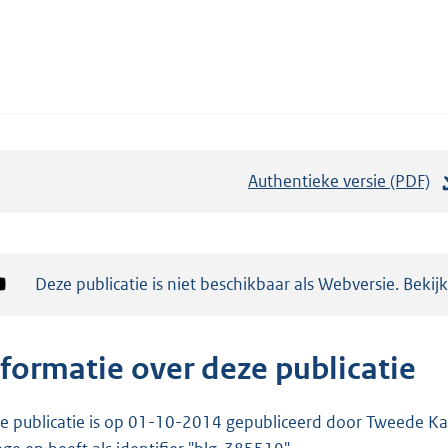
Authentieke versie (PDF)
b
e
s
t
Notificatie:
Deze publicatie is niet beschikbaar als Webversie. Bekij
a
n
d
nformatie over deze publicatie
s
g
e publicatie is op 01-10-2014 gepubliceerd door Tweede Kam
r