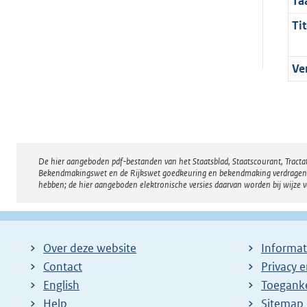
Ta
Tit
Ve
De hier aangeboden pdf-bestanden van het Staatsblad, Staatscourant, Tract
Disclaimer
Bekendmakingswet en de Rijkswet goedkeuring en bekendmaking verdragen voor
hebben; de hier aangeboden elektronische versies daarvan worden bij wijze 
Over deze website
Informat
Contact
Privacy 
English
Toeganke
Help
Sitemap