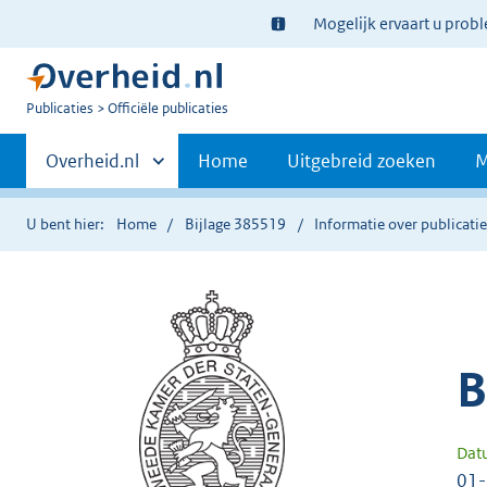
Ter
Mogelijk ervaart u prob
informatie:
U
Publicaties
Officiële publicaties
bent
Primaire
nu
Andere
Overheid.nl
Home
Uitgebreid zoeken
M
hier:
sites
navigatie
binnen
U bent hier:
Home
Bijlage 385519
Informatie over publicati
B
Dat
01-