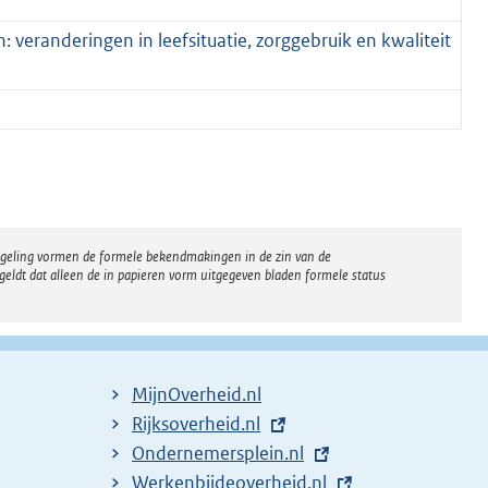
 veranderingen in leefsituatie, zorggebruik en kwaliteit
regeling vormen de formele bekendmakingen in de zin van de
eldt dat alleen de in papieren vorm uitgegeven bladen formele status
MijnOverheid.nl
E
Rijksoverheid.nl
x
E
Ondernemersplein.nl
t
x
E
Werkenbijdeoverheid.nl