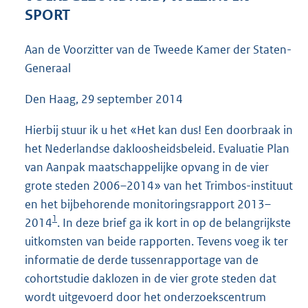
4
SPORT
3
K
Aan de Voorzitter van de Tweede Kamer der Staten-
b
Generaal
Den Haag, 29 september 2014
Hierbij stuur ik u het «Het kan dus! Een doorbraak in
het Nederlandse dakloosheidsbeleid. Evaluatie Plan
van Aanpak maatschappelijke opvang in de vier
grote steden 2006–2014» van het Trimbos-instituut
en het bijbehorende monitoringsrapport 2013–
1
2014
. In deze brief ga ik kort in op de belangrijkste
uitkomsten van beide rapporten. Tevens voeg ik ter
informatie de derde tussenrapportage van de
cohortstudie daklozen in de vier grote steden dat
wordt uitgevoerd door het onderzoekscentrum