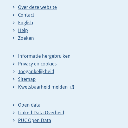
:
Over deze website
Contact
English
Help
Zoeken
Informatie hergebruiken
Privacy en cookies
Toegankelijkheid
Sitemap
E
Kwetsbaarheid melden
x
t
Open data
e
Linked Data Overheid
r
PUC Open Data
n