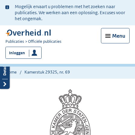
Ter
Mogelijk ervaart u problemen met het zoeken naar
informatie:
publicaties. We werken aan een oplossing. Excuses voor
het ongemak.
Menu
U
Publicaties
Officiële publicaties
bent
Inloggen
nu
hier:
Home
Kamerstuk 29325, nr. 69