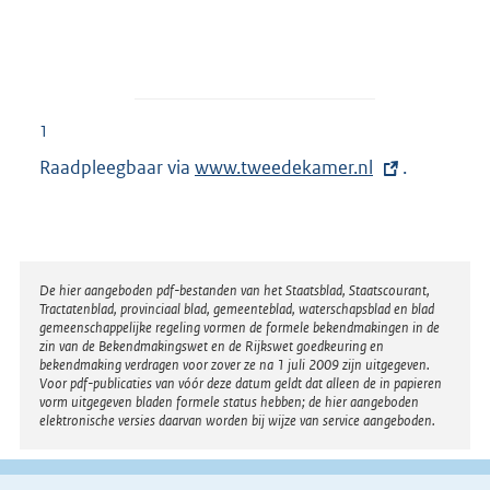
1
Raadpleegbaar via
E
www.tweedekamer.nl
.
x
t
e
r
Disclaimer
De hier aangeboden pdf-bestanden van het Staatsblad, Staatscourant,
Tractatenblad, provinciaal blad, gemeenteblad, waterschapsblad en blad
n
gemeenschappelijke regeling vormen de formele bekendmakingen in de
e
zin van de Bekendmakingswet en de Rijkswet goedkeuring en
bekendmaking verdragen voor zover ze na 1 juli 2009 zijn uitgegeven.
l
Voor pdf-publicaties van vóór deze datum geldt dat alleen de in papieren
i
vorm uitgegeven bladen formele status hebben; de hier aangeboden
elektronische versies daarvan worden bij wijze van service aangeboden.
n
k