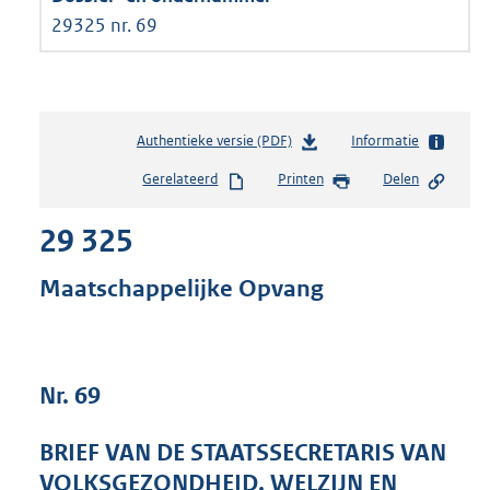
29325 nr. 69
Authentieke versie (PDF)
b
Informatie
e
Gerelateerd
Printen
Delen
s
t
29 325
a
n
d
Maatschappelijke Opvang
s
g
r
o
Nr. 69
o
t
t
BRIEF VAN DE STAATSSECRETARIS VAN
e
VOLKSGEZONDHEID, WELZIJN EN
: