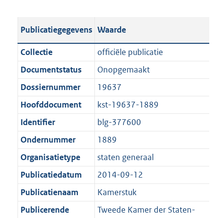
s
e
b
o
t
s
l
o
Publicatiegegevens
Waarde
a
t
i
t
n
a
c
t
Collectie
officiële publicatie
d
n
a
e
Documentstatus
Onopgemaakt
s
d
t
:
g
s
Dossiernummer
19637
i
9
r
g
e
2
Hoofddocument
kst-19637-1889
o
r
i
0
Identifier
blg-377600
o
o
n
K
t
o
Ondernummer
1889
f
b
t
t
o
Organisatietype
staten generaal
e
t
r
Publicatiedatum
2014-09-12
:
e
m
1
:
Publicatienaam
Kamerstuk
a
K
1
a
Publicerende
Tweede Kamer der Staten-
b
K