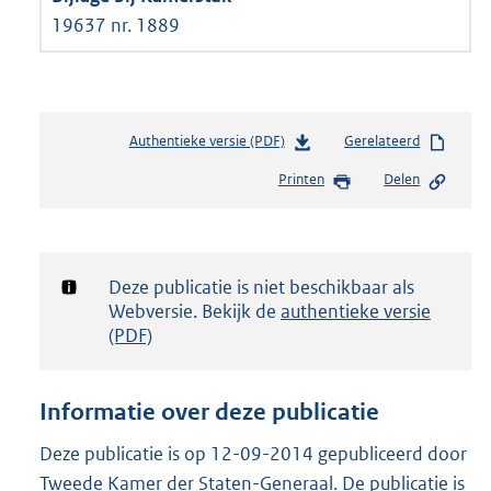
19637 nr. 1889
Authentieke versie (PDF)
b
Gerelateerd
e
Printen
Delen
s
t
a
n
d
Notificatie:
Deze publicatie is niet beschikbaar als
s
Webversie. Bekijk de
authentieke versie
g
(PDF)
r
o
o
Informatie over deze publicatie
t
t
Deze publicatie is op 12-09-2014 gepubliceerd door
e
Tweede Kamer der Staten-Generaal. De publicatie is
: