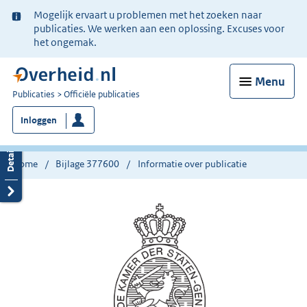
Ter
Mogelijk ervaart u problemen met het zoeken naar
informatie:
publicaties. We werken aan een oplossing. Excuses voor
het ongemak.
Menu
U
Publicaties
Officiële publicaties
bent
Inloggen
nu
hier:
Home
Bijlage 377600
Informatie over publicatie