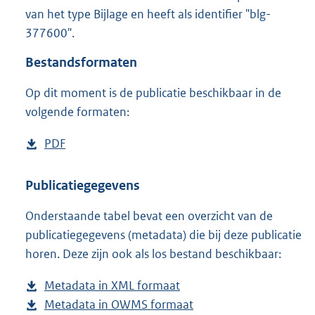
9
van het type Bijlage en heeft als identifier "blg-
2
377600".
0
K
Bestandsformaten
b
Op dit moment is de publicatie beschikbaar in de
volgende formaten:
D
PDF
b
o
e
w
s
Publicatiegegevens
n
t
Onderstaande tabel bevat een overzicht van de
l
a
publicatiegegevens (metadata) die bij deze publicatie
o
n
horen. Deze zijn ook als los bestand beschikbaar:
a
d
d
s
Metadata in XML formaat
b
p
g
Metadata in OWMS formaat
e
b
u
r