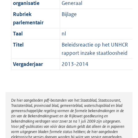
t
organisatie
Generaal
b
Rubriek
Bijlage
parlementair
Taal
nl
Titel
Beleidsreactie op het UNHCR
rapport inzake staatloosheid
Vergaderjaar
2013-2014
Disclaimer
De hier aangeboden pdf-bestanden van het Staatsblad, Staatscourant,
Tractatenblad, provinciaal blad, gemeenteblad, waterschapsblad en blad
gemeenschappelijke regeling vormen de formele bekendmakingen in de
zin van de Bekendmakingswet en de Rijkswet goedkeuring en
bekendmaking verdragen voor zover ze na 1 juli 2009 zijn uitgegeven.
Voor pdf-publicaties van vóór deze datum geldt dat alleen de in papieren
vorm uitgegeven bladen formele status hebben; de hier aangeboden
elektronische versies daarvan worden bij wijze van service aangeboden.