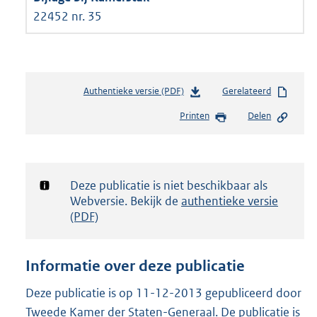
22452 nr. 35
Authentieke versie (PDF)
b
Gerelateerd
e
Printen
Delen
s
t
a
n
d
Notificatie:
Deze publicatie is niet beschikbaar als
s
Webversie. Bekijk de
authentieke versie
g
(PDF)
r
o
o
Informatie over deze publicatie
t
t
Deze publicatie is op 11-12-2013 gepubliceerd door
e
Tweede Kamer der Staten-Generaal. De publicatie is
: