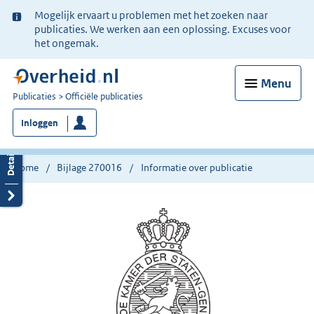
Ter
Mogelijk ervaart u problemen met het zoeken naar
informatie:
publicaties. We werken aan een oplossing. Excuses voor
het ongemak.
Menu
U
Publicaties
Officiële publicaties
bent
Inloggen
nu
hier:
Home
Bijlage 270016
Informatie over publicatie