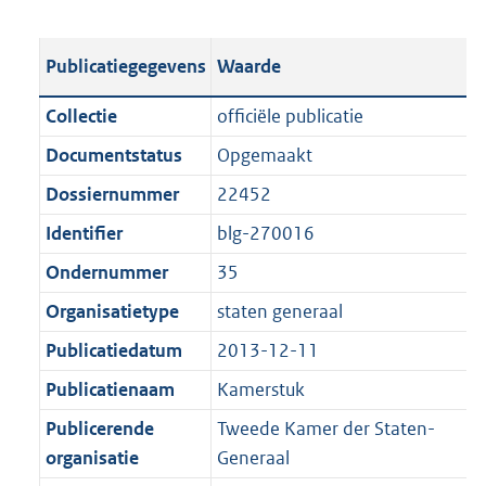
s
e
b
o
t
s
l
o
Publicatiegegevens
Waarde
a
t
i
t
n
a
c
t
Collectie
officiële publicatie
d
n
a
e
Documentstatus
Opgemaakt
s
d
t
:
g
s
Dossiernummer
22452
i
1
r
g
e
,
Identifier
blg-270016
o
r
i
1
Ondernummer
35
o
o
n
M
t
o
Organisatietype
staten generaal
f
b
t
t
o
Publicatiedatum
2013-12-11
e
t
r
Publicatienaam
Kamerstuk
:
e
m
1
:
Publicerende
Tweede Kamer der Staten-
a
K
1
organisatie
Generaal
a
b
K