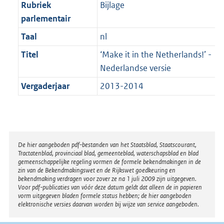
t
Rubriek
Bijlage
b
parlementair
Taal
nl
Titel
‘Make it in the Netherlands!’ -
Nederlandse versie
Vergaderjaar
2013-2014
Disclaimer
De hier aangeboden pdf-bestanden van het Staatsblad, Staatscourant,
Tractatenblad, provinciaal blad, gemeenteblad, waterschapsblad en blad
gemeenschappelijke regeling vormen de formele bekendmakingen in de
zin van de Bekendmakingswet en de Rijkswet goedkeuring en
bekendmaking verdragen voor zover ze na 1 juli 2009 zijn uitgegeven.
Voor pdf-publicaties van vóór deze datum geldt dat alleen de in papieren
vorm uitgegeven bladen formele status hebben; de hier aangeboden
elektronische versies daarvan worden bij wijze van service aangeboden.