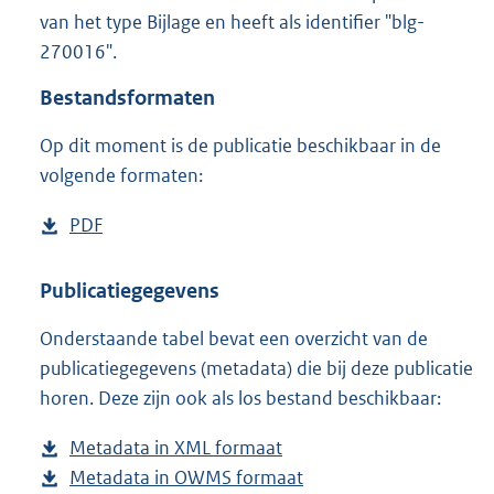
1
van het type Bijlage en heeft als identifier "blg-
,
270016".
1
M
Bestandsformaten
b
Op dit moment is de publicatie beschikbaar in de
volgende formaten:
D
PDF
b
o
e
w
s
Publicatiegegevens
n
t
Onderstaande tabel bevat een overzicht van de
l
a
publicatiegegevens (metadata) die bij deze publicatie
o
n
horen. Deze zijn ook als los bestand beschikbaar:
a
d
d
s
Metadata in XML formaat
b
p
g
Metadata in OWMS formaat
e
b
u
r