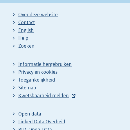
Over deze website
Contact
English
Help
Zoeken
Informatie hergebruiken
Privacy en cookies
Toegankelijkheid
Sitemap
E
Kwetsbaarheid melden
x
t
Open data
e
Linked Data Overheid
r
PUC Open Data