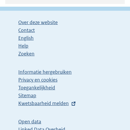
Over deze website
Contact
English
Help
Zoeken
Informatie hergebruiken
Privacy en cookies
Toegankelijkheid
Sitemap
E
Kwetsbaarheid melden
x
t
Open data
e
Linked Data Overheid