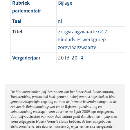
t
Rubriek
Bijlage
b
parlementair
Taal
nl
Titel
Zorgvraagzwaarte GGZ.
Eindadvies werkgroep
zorgvraagzwaarte
Vergaderjaar
2013-2014
Disclaimer
De hier aangeboden pdf-bestanden van het Staatsblad, Staatscourant,
Tractatenblad, provinciaal blad, gemeenteblad, waterschapsblad en blad
gemeenschappelijke regeling vormen de formele bekendmakingen in de
zin van de Bekendmakingswet en de Rijkswet goedkeuring en
bekendmaking verdragen voor zover ze na 1 juli 2009 zijn uitgegeven.
Voor pdf-publicaties van vóór deze datum geldt dat alleen de in papieren
vorm uitgegeven bladen formele status hebben; de hier aangeboden
elektronische versies daarvan worden bij wijze van service aangeboden.