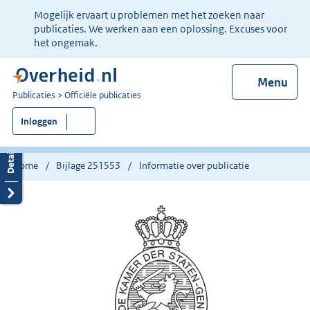
Ter
Mogelijk ervaart u problemen met het zoeken naar
informatie:
publicaties. We werken aan een oplossing. Excuses voor
het ongemak.
Menu
U
Publicaties
Officiële publicaties
bent
Inloggen
nu
hier:
Home
Bijlage 251553
Informatie over publicatie