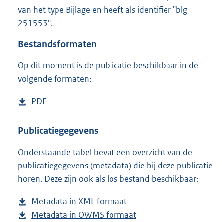
9
van het type Bijlage en heeft als identifier "blg-
7
251553".
6
K
Bestandsformaten
b
Op dit moment is de publicatie beschikbaar in de
volgende formaten:
D
PDF
b
o
e
w
s
Publicatiegegevens
n
t
Onderstaande tabel bevat een overzicht van de
l
a
publicatiegegevens (metadata) die bij deze publicatie
o
n
horen. Deze zijn ook als los bestand beschikbaar:
a
d
d
s
Metadata in XML formaat
b
p
g
Metadata in OWMS formaat
e
b
u
r