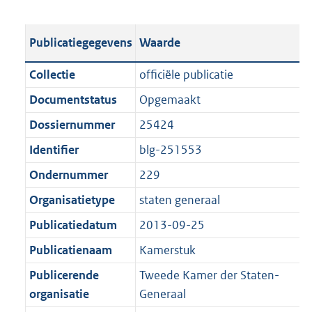
s
e
b
o
t
s
l
o
Publicatiegegevens
Waarde
a
t
i
t
n
a
c
t
Collectie
officiële publicatie
d
n
a
e
Documentstatus
Opgemaakt
s
d
t
:
g
s
Dossiernummer
25424
i
9
r
g
e
7
Identifier
blg-251553
o
r
i
6
Ondernummer
229
o
o
n
K
t
o
Organisatietype
staten generaal
f
b
t
t
o
Publicatiedatum
2013-09-25
e
t
r
Publicatienaam
Kamerstuk
:
e
m
1
:
Publicerende
Tweede Kamer der Staten-
a
K
1
organisatie
Generaal
a
b
K