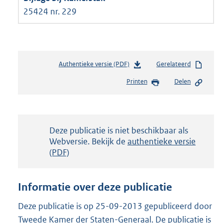
25424 nr. 229
Authentieke versie (PDF)
b
Gerelateerd
e
Printen
Delen
s
t
a
n
d
Notificatie:
Deze publicatie is niet beschikbaar als
s
Webversie. Bekijk de
authentieke versie
g
(PDF)
r
o
o
Informatie over deze publicatie
t
t
Deze publicatie is op 25-09-2013 gepubliceerd door
e
Tweede Kamer der Staten-Generaal. De publicatie is
: