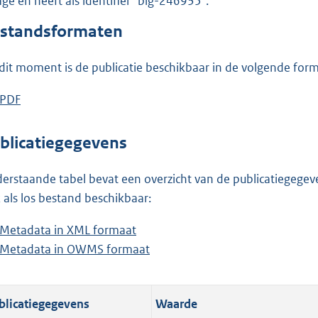
lage en heeft als identifier "blg-246935".
o
o
standsformaten
t
t
dit moment is de publicatie beschikbaar in de volgende for
e
:
D
PDF
b
1
o
e
,
w
s
blicatiegegevens
3
n
t
M
l
a
erstaande tabel bevat een overzicht van de publicatiegegeven
b
o
n
 als los bestand beschikbaar:
a
d
Metadata in XML formaat
b
d
s
Metadata in OWMS formaat
e
b
p
g
s
e
u
r
t
s
b
o
blicatiegegevens
Waarde
a
t
l
o