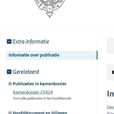
Toon
Extra informatie
meer
van:
Informatie over publicatie
Toon
Gerelateerd
meer
van:
Publicaties in kamerdossier
I
Kamerdossier 25424
Toon alle publicaties in het hoofddossier
Dez
Hoofddocument en bijlagen