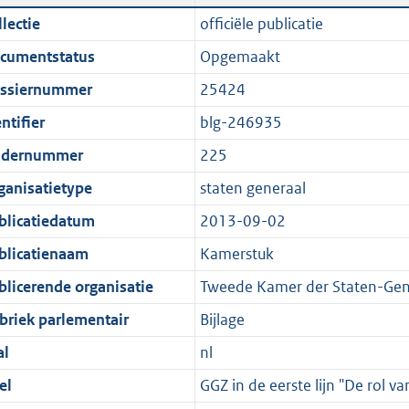
n
a
i
t
lectie
officiële publicatie
d
n
c
t
cumentstatus
Opgemaakt
s
d
a
e
g
s
t
:
ssiernummer
25424
r
g
i
1
ntifier
blg-246935
o
r
e
,
dernummer
225
o
o
i
3
t
o
n
M
ganisatietype
staten generaal
t
t
f
b
blicatiedatum
2013-09-02
e
t
o
blicatienaam
Kamerstuk
:
e
r
1
:
m
blicerende organisatie
Tweede Kamer der Staten-Gen
K
1
a
briek parlementair
Bijlage
b
K
a
al
nl
b
t
el
GGZ in de eerste lijn "De rol v