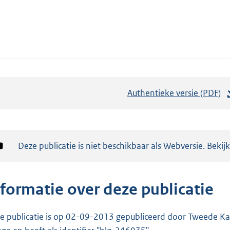
Authentieke versie (PDF)
b
e
s
t
Notificatie:
Deze publicatie is niet beschikbaar als Webversie. Bekij
a
n
d
nformatie over deze publicatie
s
g
e publicatie is op 02-09-2013 gepubliceerd door Tweede Kam
r