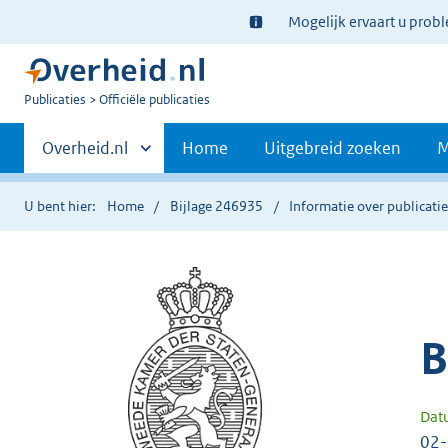
Ter
Mogelijk ervaart u prob
informatie:
U
Publicaties
Officiële publicaties
bent
Primaire
nu
Andere
Overheid.nl
Home
Uitgebreid zoeken
M
hier:
sites
navigatie
binnen
U bent hier:
Home
Bijlage 246935
Informatie over publicati
B
Dat
02