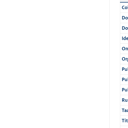
Col
Do
Do
Ide
On
Or
Pu
Pu
Pu
Ru
Ta
Tit