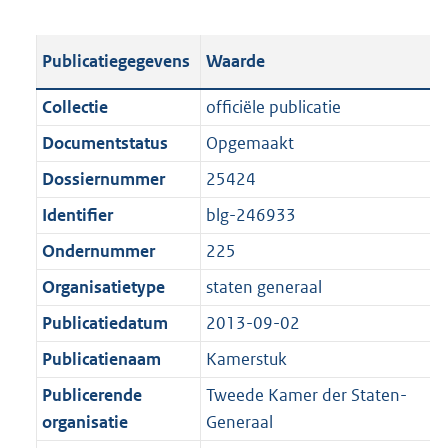
s
e
b
o
t
s
l
o
Publicatiegegevens
Waarde
a
t
i
t
n
a
c
t
Collectie
officiële publicatie
d
n
a
e
Documentstatus
Opgemaakt
s
d
t
:
g
s
Dossiernummer
25424
i
1
r
g
e
,
Identifier
blg-246933
o
r
i
2
Ondernummer
225
o
o
n
M
t
o
Organisatietype
staten generaal
f
b
t
t
o
Publicatiedatum
2013-09-02
e
t
r
Publicatienaam
Kamerstuk
:
e
m
1
:
Publicerende
Tweede Kamer der Staten-
a
K
1
organisatie
Generaal
a
b
K