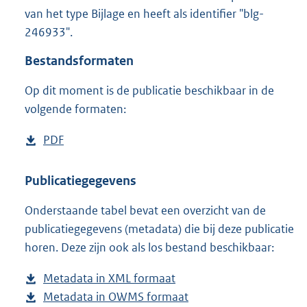
1
van het type Bijlage en heeft als identifier "blg-
,
246933".
2
M
Bestandsformaten
b
Op dit moment is de publicatie beschikbaar in de
volgende formaten:
D
PDF
b
o
e
w
s
Publicatiegegevens
n
t
Onderstaande tabel bevat een overzicht van de
l
a
publicatiegegevens (metadata) die bij deze publicatie
o
n
horen. Deze zijn ook als los bestand beschikbaar:
a
d
d
s
Metadata in XML formaat
b
p
g
Metadata in OWMS formaat
e
b
u
r