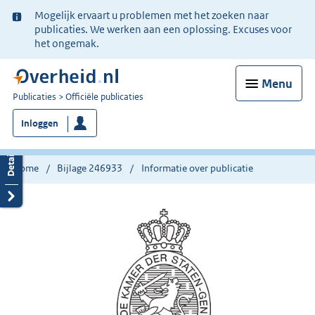
Ter
Mogelijk ervaart u problemen met het zoeken naar
informatie:
publicaties. We werken aan een oplossing. Excuses voor
het ongemak.
Menu
U
Publicaties
Officiële publicaties
bent
Inloggen
nu
hier:
Home
Bijlage 246933
Informatie over publicatie