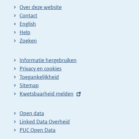
Over deze website
Contact
English
Help
Zoeken
Informatie hergebruiken
Privacy en cookies
Toegankelijkheid
Sitemap
E
Kwetsbaarheid melden
x
t
Open data
e
Linked Data Overheid
r
PUC Open Data
n