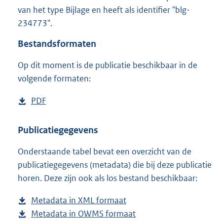
1
van het type Bijlage en heeft als identifier "blg-
,
234773".
6
M
Bestandsformaten
b
Op dit moment is de publicatie beschikbaar in de
volgende formaten:
D
PDF
b
o
e
w
s
Publicatiegegevens
n
t
Onderstaande tabel bevat een overzicht van de
l
a
publicatiegegevens (metadata) die bij deze publicatie
o
n
horen. Deze zijn ook als los bestand beschikbaar:
a
d
d
s
Metadata in XML formaat
b
p
g
Metadata in OWMS formaat
e
b
u
r