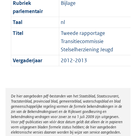
t
Rubriek
Bijlage
b
parlementair
Taal
nl
Titel
Tweede rapportage
Transitiecommissie
Stelselherziening Jeugd
Vergaderjaar
2012-2013
Disclaimer
De hier aangeboden pdf-bestanden van het Staatsblad, Staatscourant,
Tractatenblad, provinciaal blad, gemeenteblad, waterschapsblad en blad
gemeenschappelijke regeling vormen de formele bekendmakingen in de
zin van de Bekendmakingswet en de Rijkswet goedkeuring en
bekendmaking verdragen voor zover ze na 1 juli 2009 zijn uitgegeven.
Voor pdf-publicaties van vóór deze datum geldt dat alleen de in papieren
vorm uitgegeven bladen formele status hebben; de hier aangeboden
elektronische versies daarvan worden bij wijze van service aangeboden.