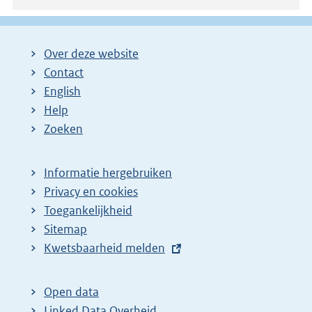
Over deze website
Contact
English
Help
Zoeken
Informatie hergebruiken
Privacy en cookies
Toegankelijkheid
Sitemap
E
Kwetsbaarheid melden
x
t
Open data
e
Linked Data Overheid