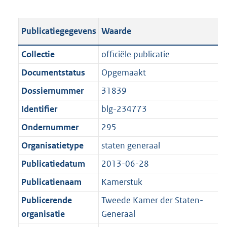
s
e
b
o
t
s
l
o
Publicatiegegevens
Waarde
a
t
i
t
n
a
c
t
Collectie
officiële publicatie
d
n
a
e
Documentstatus
Opgemaakt
s
d
t
:
g
s
Dossiernummer
31839
i
1
r
g
e
,
Identifier
blg-234773
o
r
i
6
Ondernummer
295
o
o
n
M
t
o
Organisatietype
staten generaal
f
b
t
t
o
Publicatiedatum
2013-06-28
e
t
r
Publicatienaam
Kamerstuk
:
e
m
1
:
Publicerende
Tweede Kamer der Staten-
a
K
1
organisatie
Generaal
a
b
K