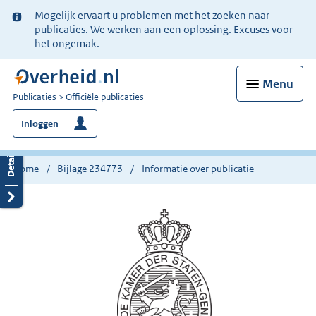
Ter
Mogelijk ervaart u problemen met het zoeken naar
informatie:
publicaties. We werken aan een oplossing. Excuses voor
het ongemak.
Menu
U
Publicaties
Officiële publicaties
bent
Inloggen
nu
hier:
Home
Bijlage 234773
Informatie over publicatie