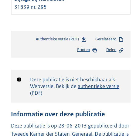
31839 nr. 295
Authentieke versie (PDF)
b
Gerelateerd
e
Printen
Delen
s
t
a
n
d
Notificatie:
Deze publicatie is niet beschikbaar als
s
Webversie. Bekijk de
authentieke versie
g
(PDF)
r
o
o
Informatie over deze publicatie
t
t
Deze publicatie is op 28-06-2013 gepubliceerd door
e
Tweede Kamer der Staten-Generaal. De publicatie is
: