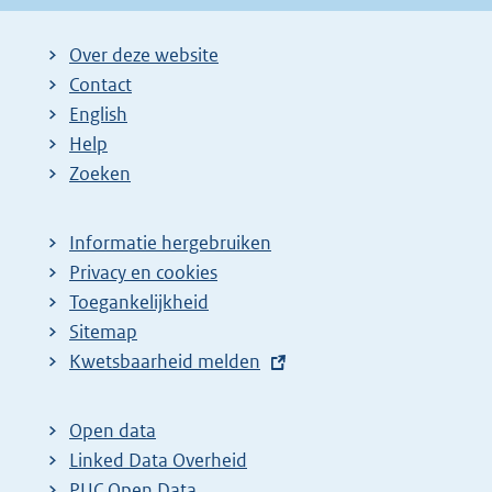
Over deze website
Contact
English
Help
Zoeken
Informatie hergebruiken
Privacy en cookies
Toegankelijkheid
Sitemap
E
Kwetsbaarheid melden
x
t
Open data
e
Linked Data Overheid
r
PUC Open Data