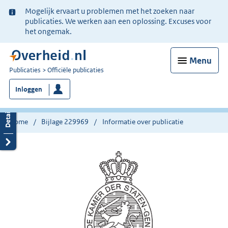
Ter
Mogelijk ervaart u problemen met het zoeken naar
informatie:
publicaties. We werken aan een oplossing. Excuses voor
het ongemak.
Menu
U
Publicaties
Officiële publicaties
bent
Inloggen
nu
hier:
Home
Bijlage 229969
Informatie over publicatie