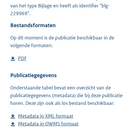
1
van het type Bijlage en heeft als identifier "blg-
,
229969".
4
M
Bestandsformaten
b
Op dit moment is de publicatie beschikbaar in de
volgende formaten:
D
PDF
b
o
e
w
s
Publicatiegegevens
n
t
Onderstaande tabel bevat een overzicht van de
l
a
publicatiegegevens (metadata) die bij deze publicatie
o
n
horen. Deze zijn ook als los bestand beschikbaar:
a
d
d
s
Metadata in XML formaat
b
p
g
Metadata in OWMS formaat
e
b
u
r