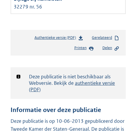
32279 nr. 56
Authentieke versie (PDF)
b
Gerelateerd
e
Printen
Delen
s
t
a
n
d
Notificatie:
Deze publicatie is niet beschikbaar als
s
Webversie. Bekijk de
authentieke versie
g
(PDF)
r
o
o
Informatie over deze publicatie
t
t
Deze publicatie is op 10-06-2013 gepubliceerd door
e
Tweede Kamer der Staten-Generaal. De publicatie is
: