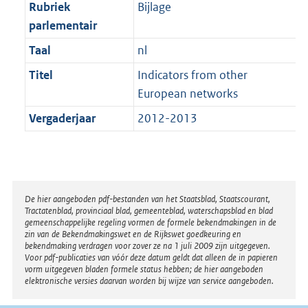
t
Rubriek
Bijlage
b
parlementair
Taal
nl
Titel
Indicators from other
European networks
Vergaderjaar
2012-2013
Disclaimer
De hier aangeboden pdf-bestanden van het Staatsblad, Staatscourant,
Tractatenblad, provinciaal blad, gemeenteblad, waterschapsblad en blad
gemeenschappelijke regeling vormen de formele bekendmakingen in de
zin van de Bekendmakingswet en de Rijkswet goedkeuring en
bekendmaking verdragen voor zover ze na 1 juli 2009 zijn uitgegeven.
Voor pdf-publicaties van vóór deze datum geldt dat alleen de in papieren
vorm uitgegeven bladen formele status hebben; de hier aangeboden
elektronische versies daarvan worden bij wijze van service aangeboden.