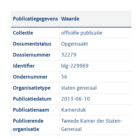
s
e
b
o
t
s
l
o
Publicatiegegevens
Waarde
a
t
i
t
n
a
c
t
Collectie
officiële publicatie
d
n
a
e
Documentstatus
Opgemaakt
s
d
t
:
g
s
Dossiernummer
32279
i
1
r
g
e
,
Identifier
blg-229969
o
r
i
4
Ondernummer
56
o
o
n
M
t
o
Organisatietype
staten generaal
f
b
t
t
o
Publicatiedatum
2013-06-10
e
t
r
Publicatienaam
Kamerstuk
:
e
m
1
:
Publicerende
Tweede Kamer der Staten-
a
K
1
organisatie
Generaal
a
b
K