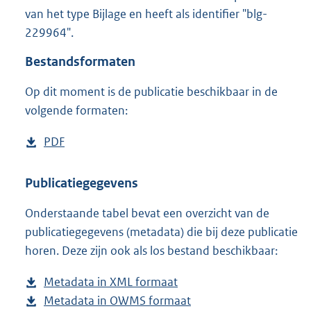
2
van het type Bijlage en heeft als identifier "blg-
,
229964".
3
M
Bestandsformaten
b
Op dit moment is de publicatie beschikbaar in de
volgende formaten:
D
PDF
b
o
e
w
s
Publicatiegegevens
n
t
Onderstaande tabel bevat een overzicht van de
l
a
publicatiegegevens (metadata) die bij deze publicatie
o
n
horen. Deze zijn ook als los bestand beschikbaar:
a
d
d
s
Metadata in XML formaat
b
p
g
Metadata in OWMS formaat
e
b
u
r