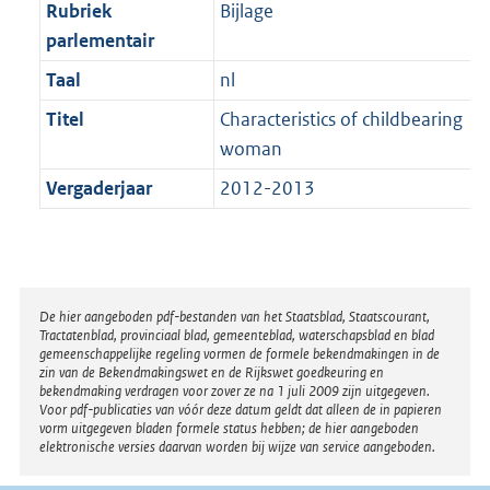
t
Rubriek
Bijlage
b
parlementair
Taal
nl
Titel
Characteristics of childbearing
woman
Vergaderjaar
2012-2013
Disclaimer
De hier aangeboden pdf-bestanden van het Staatsblad, Staatscourant,
Tractatenblad, provinciaal blad, gemeenteblad, waterschapsblad en blad
gemeenschappelijke regeling vormen de formele bekendmakingen in de
zin van de Bekendmakingswet en de Rijkswet goedkeuring en
bekendmaking verdragen voor zover ze na 1 juli 2009 zijn uitgegeven.
Voor pdf-publicaties van vóór deze datum geldt dat alleen de in papieren
vorm uitgegeven bladen formele status hebben; de hier aangeboden
elektronische versies daarvan worden bij wijze van service aangeboden.