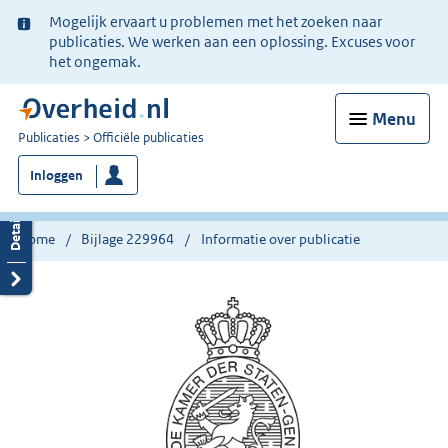
Ter
Mogelijk ervaart u problemen met het zoeken naar
informatie:
publicaties. We werken aan een oplossing. Excuses voor
het ongemak.
Menu
U
Publicaties
Officiële publicaties
bent
Inloggen
nu
hier:
Home
Bijlage 229964
Informatie over publicatie