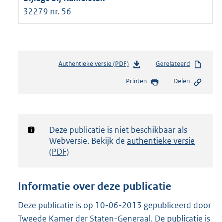
32279 nr. 56
Authentieke versie (PDF)
b
Gerelateerd
e
Printen
Delen
s
t
a
n
d
Notificatie:
Deze publicatie is niet beschikbaar als
s
Webversie. Bekijk de
authentieke versie
g
(PDF)
r
o
o
Informatie over deze publicatie
t
t
Deze publicatie is op 10-06-2013 gepubliceerd door
e
Tweede Kamer der Staten-Generaal. De publicatie is
: