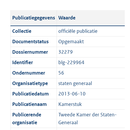
s
e
b
o
t
s
l
o
Publicatiegegevens
Waarde
a
t
i
t
n
a
c
t
Collectie
officiële publicatie
d
n
a
e
Documentstatus
Opgemaakt
s
d
t
:
g
s
Dossiernummer
32279
i
2
r
g
e
,
Identifier
blg-229964
o
r
i
3
Ondernummer
56
o
o
n
M
t
o
Organisatietype
staten generaal
f
b
t
t
o
Publicatiedatum
2013-06-10
e
t
r
Publicatienaam
Kamerstuk
:
e
m
1
:
Publicerende
Tweede Kamer der Staten-
a
K
1
organisatie
Generaal
a
b
K