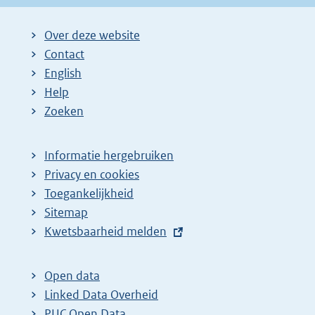
Over deze website
Contact
English
Help
Zoeken
Informatie hergebruiken
Privacy en cookies
Toegankelijkheid
Sitemap
E
Kwetsbaarheid melden
x
t
Open data
e
Linked Data Overheid
r
PUC Open Data