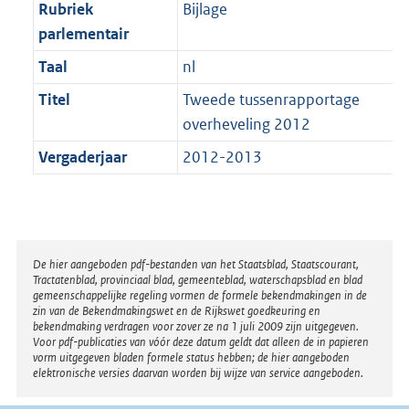
t
Rubriek
Bijlage
b
parlementair
Taal
nl
Titel
Tweede tussenrapportage
overheveling 2012
Vergaderjaar
2012-2013
Disclaimer
De hier aangeboden pdf-bestanden van het Staatsblad, Staatscourant,
Tractatenblad, provinciaal blad, gemeenteblad, waterschapsblad en blad
gemeenschappelijke regeling vormen de formele bekendmakingen in de
zin van de Bekendmakingswet en de Rijkswet goedkeuring en
bekendmaking verdragen voor zover ze na 1 juli 2009 zijn uitgegeven.
Voor pdf-publicaties van vóór deze datum geldt dat alleen de in papieren
vorm uitgegeven bladen formele status hebben; de hier aangeboden
elektronische versies daarvan worden bij wijze van service aangeboden.