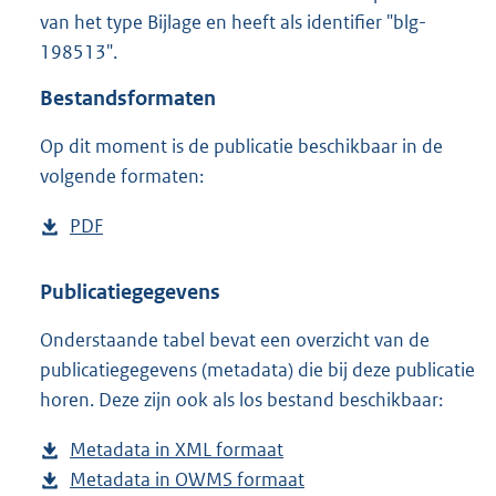
2
van het type Bijlage en heeft als identifier "blg-
,
198513".
9
M
Bestandsformaten
b
Op dit moment is de publicatie beschikbaar in de
volgende formaten:
D
PDF
b
o
e
w
s
Publicatiegegevens
n
t
Onderstaande tabel bevat een overzicht van de
l
a
publicatiegegevens (metadata) die bij deze publicatie
o
n
horen. Deze zijn ook als los bestand beschikbaar:
a
d
d
s
Metadata in XML formaat
b
p
g
Metadata in OWMS formaat
e
b
u
r