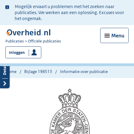
Ter
Mogelijk ervaart u problemen met het zoeken naar
informatie:
publicaties. We werken aan een oplossing. Excuses voor
het ongemak.
Menu
U
Publicaties
Officiële publicaties
bent
Inloggen
nu
hier:
Home
Bijlage 198513
Informatie over publicatie