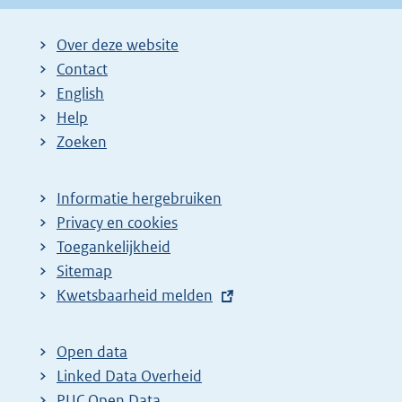
Over deze website
Contact
English
Help
Zoeken
Informatie hergebruiken
Privacy en cookies
Toegankelijkheid
Sitemap
E
Kwetsbaarheid melden
x
t
Open data
e
Linked Data Overheid
r
PUC Open Data