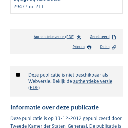
29477 nr. 211
Authentieke versie (PDF)
b
Gerelateerd
e
Printen
Delen
s
t
a
n
d
Notificatie:
Deze publicatie is niet beschikbaar als
s
Webversie. Bekijk de
authentieke versie
g
(PDF)
r
o
o
Informatie over deze publicatie
t
t
Deze publicatie is op 13-12-2012 gepubliceerd door
e
Tweede Kamer der Staten-Generaal. De publicatie is
: