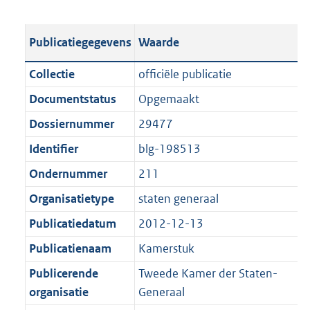
s
e
b
o
t
s
l
o
Publicatiegegevens
Waarde
a
t
i
t
n
a
c
t
Collectie
officiële publicatie
d
n
a
e
Documentstatus
Opgemaakt
s
d
t
:
g
s
Dossiernummer
29477
i
2
r
g
e
,
Identifier
blg-198513
o
r
i
9
Ondernummer
211
o
o
n
M
t
o
Organisatietype
staten generaal
f
b
t
t
o
Publicatiedatum
2012-12-13
e
t
r
Publicatienaam
Kamerstuk
:
e
m
1
:
Publicerende
Tweede Kamer der Staten-
a
K
1
organisatie
Generaal
a
b
K