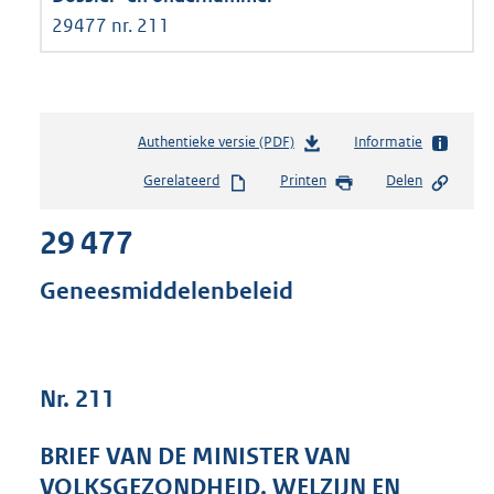
29477 nr. 211
Authentieke versie (PDF)
b
Informatie
e
Gerelateerd
Printen
Delen
s
t
29 477
a
n
d
Geneesmiddelenbeleid
s
g
r
o
Nr. 211
o
t
t
BRIEF VAN DE MINISTER VAN
e
VOLKSGEZONDHEID, WELZIJN EN
: