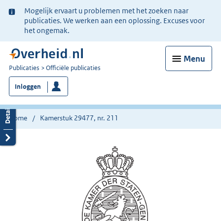
Ter
Mogelijk ervaart u problemen met het zoeken naar
informatie:
publicaties. We werken aan een oplossing. Excuses voor
het ongemak.
Menu
U
Publicaties
Officiële publicaties
bent
Inloggen
nu
hier:
Home
Kamerstuk 29477, nr. 211