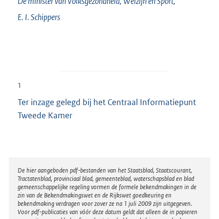
De minister van Volksgezondheid, Welzijn en Sport,
E. I.
Schippers
1
Ter inzage gelegd bij het Centraal Informatiepunt
Tweede Kamer
Disclaimer
De hier aangeboden pdf-bestanden van het Staatsblad, Staatscourant,
Tractatenblad, provinciaal blad, gemeenteblad, waterschapsblad en blad
gemeenschappelijke regeling vormen de formele bekendmakingen in de
zin van de Bekendmakingswet en de Rijkswet goedkeuring en
bekendmaking verdragen voor zover ze na 1 juli 2009 zijn uitgegeven.
Voor pdf-publicaties van vóór deze datum geldt dat alleen de in papieren