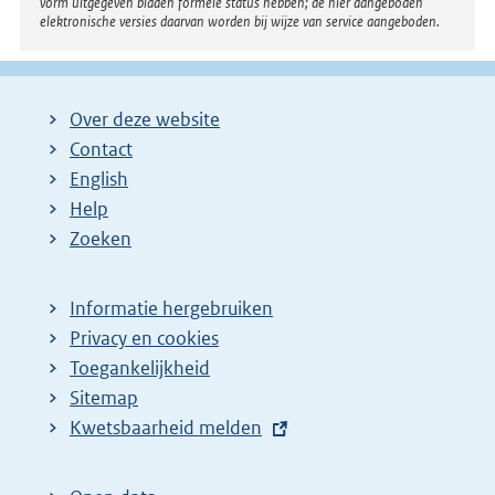
vorm uitgegeven bladen formele status hebben; de hier aangeboden
elektronische versies daarvan worden bij wijze van service aangeboden.
Over deze website
Contact
English
Help
Zoeken
Informatie hergebruiken
Privacy en cookies
Toegankelijkheid
Sitemap
E
Kwetsbaarheid melden
x
t