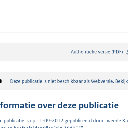
Authentieke versie (PDF)
b
e
s
t
Notificatie:
Deze publicatie is niet beschikbaar als Webversie. Bekij
a
n
d
nformatie over deze publicatie
s
g
e publicatie is op 11-09-2012 gepubliceerd door Tweede Kam
r