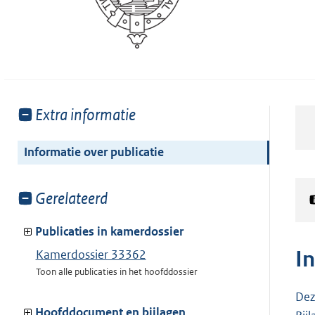
Toon
Extra informatie
meer
van:
Informatie over publicatie
Toon
Gerelateerd
meer
van:
Publicaties in kamerdossier
I
Kamerdossier 33362
Toon alle publicaties in het hoofddossier
Dez
Hoofddocument en bijlagen