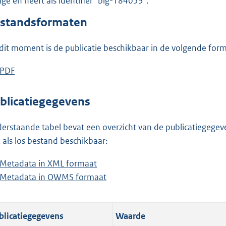
lage en heeft als identifier "blg-184053".
o
o
standsformaten
t
t
dit moment is de publicatie beschikbaar in de volgende for
e
:
D
PDF
b
3
o
e
4
w
s
blicatiegegevens
K
n
t
b
l
a
erstaande tabel bevat een overzicht van de publicatiegegeven
o
n
 als los bestand beschikbaar:
a
d
Metadata in XML formaat
b
d
s
Metadata in OWMS formaat
e
b
p
g
s
e
u
r
t
s
b
o
blicatiegegevens
Waarde
a
t
l
o