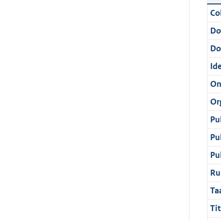
Col
Do
Do
Ide
On
Or
Pu
Pu
Pu
Ru
Ta
Tit