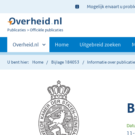
Ter
Mogelijk ervaart u prob
informatie:
U
Publicaties
Officiële publicaties
bent
Primaire
nu
Andere
Overheid.nl
Home
Uitgebreid zoeken
M
hier:
sites
navigatie
binnen
U bent hier:
Home
Bijlage 184053
Informatie over publicati
B
Dat
11