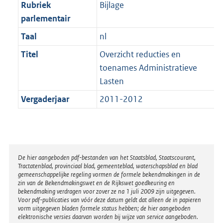
t
Rubriek
Bijlage
b
parlementair
Taal
nl
Titel
Overzicht reducties en
toenames Administratieve
Lasten
Vergaderjaar
2011-2012
Disclaimer
De hier aangeboden pdf-bestanden van het Staatsblad, Staatscourant,
Tractatenblad, provinciaal blad, gemeenteblad, waterschapsblad en blad
gemeenschappelijke regeling vormen de formele bekendmakingen in de
zin van de Bekendmakingswet en de Rijkswet goedkeuring en
bekendmaking verdragen voor zover ze na 1 juli 2009 zijn uitgegeven.
Voor pdf-publicaties van vóór deze datum geldt dat alleen de in papieren
vorm uitgegeven bladen formele status hebben; de hier aangeboden
elektronische versies daarvan worden bij wijze van service aangeboden.