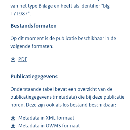
2
van het type Bijlage en heeft als identifier "blg-
,
171987".
8
M
Bestandsformaten
b
Op dit moment is de publicatie beschikbaar in de
volgende formaten:
D
PDF
b
o
e
w
s
Publicatiegegevens
n
t
Onderstaande tabel bevat een overzicht van de
l
a
publicatiegegevens (metadata) die bij deze publicatie
o
n
horen. Deze zijn ook als los bestand beschikbaar:
a
d
d
s
Metadata in XML formaat
b
p
g
Metadata in OWMS formaat
e
b
u
r