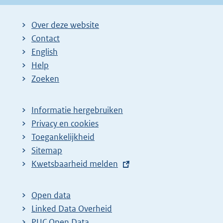
Over deze website
Contact
English
Help
Zoeken
Informatie hergebruiken
Privacy en cookies
Toegankelijkheid
Sitemap
E
Kwetsbaarheid melden
x
t
Open data
e
Linked Data Overheid
r
PUC Open Data